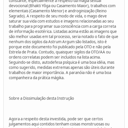
constante, especialmente a respeito da magia sexual
devocional (Bhakti Yôga ou Casamento Maior), trabalhos com
elementais (Casamento Menor) e androginização (Reino
Sagrado). A respeito de seu modo de vida, o mago deve
saturar sua vida com estudos e imagens relacionadas ao seu
trabalho para programar sua consciência com a carga correta
de informação esotérica. Listadas acima estão as imagens que
são melhor usadas em tal processo, seria notado o fato de que
nenhum dos sigilos da Astrum Argum são listados, isto é
porque este documento foi publicado pela OTO e não pela
Estrela de Prata. Contudo, quaisquer sigilos da OTO/AA ou
ordens correlatas podem ser incluidos na lista acima.
Seguindo-se disto, autodefesa psíquica é uma boa idéia, mas
como sugerido, medidas extremas apenas são úteis durante
trabalhos de maior importância. A paranóia não é uma boa
companheira da prática mágika.
Sobre a Dissimulação desta Instrução
Agora a respeito desta investida, pode ser que certos
julgamentos aqui contidos tenham coisas monstruosas ou