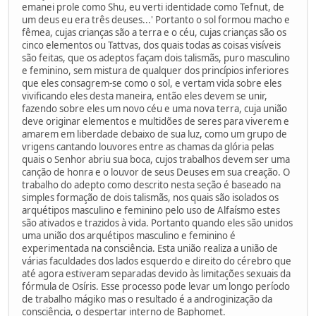
emanei prole como Shu, eu verti identidade como Tefnut, de
um deus eu era três deuses...' Portanto o sol formou macho e
fêmea, cujas crianças são a terra e o céu, cujas crianças são os
cinco elementos ou Tattvas, dos quais todas as coisas visíveis
são feitas, que os adeptos façam dois talismãs, puro masculino
e feminino, sem mistura de qualquer dos princípios inferiores
que eles consagrem-se como o sol, e vertam vida sobre eles
vivificando eles desta maneira, então eles devem se unir,
fazendo sobre eles um novo céu e uma nova terra, cuja união
deve originar elementos e multidões de seres para viverem e
amarem em liberdade debaixo de sua luz, como um grupo de
vrigens cantando louvores entre as chamas da glória pelas
quais o Senhor abriu sua boca, cujos trabalhos devem ser uma
canção de honra e o louvor de seus Deuses em sua creação. O
trabalho do adepto como descrito nesta seção é baseado na
simples formação de dois talismãs, nos quais são isolados os
arquétipos masculino e feminino pelo uso de Alfaísmo estes
são ativados e trazidos à vida. Portanto quando eles são unidos
uma união dos arquétipos masculino e feminino é
experimentada na consciência. Esta união realiza a união de
várias faculdades dos lados esquerdo e direito do cérebro que
até agora estiveram separadas devido às limitações sexuais da
fórmula de Osíris. Esse processo pode levar um longo período
de trabalho mágiko mas o resultado é a androginização da
consciência, o despertar interno de Baphomet.