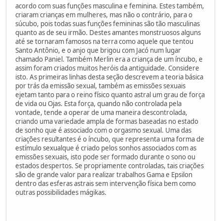
acordo com suas funções masculina e feminina. Estes também,
criaram crianças em mulheres, mas não o contrário, para o
súcubo, pois todas suas funções femininas são tão masculinas
quanto as de seu irmão. Destes amantes monstruosos alguns
até se tornaram famosos na terra como aquele que tentou
Santo Antônio, e o anjo que brigou com Jacó num lugar
chamado Paniel. Também Merlin era a criança de um íncubo, e
assim foram criados muitos heróis da antiguidade. Considere
isto. As primeiras linhas desta seção descrevem a teoria básica
por trás da emissão sexual, também as emissões sexuais
ejetam tanto para o reino físico quanto astral um grau de força
de vida ou Ojas. Esta força, quando não controlada pela
vontade, tende a operar de uma maneira descontrolada,
criando uma variedade ampla de formas baseadas no estado
de sonho que é associado com o orgasmo sexual. Uma das
criações resultantes é o íncubo, que representa uma forma de
estímulo sexualque é criado pelos sonhos associados com as
emissões sexuais, isto pode ser formado durante o sono ou
estados despertos. Se propriamente controladas, tais criações
são de grande valor para realizar trabalhos Gama e Epsilon
dentro das esferas astrais sem intervenção física bem como
outras possibilidades mágikas.