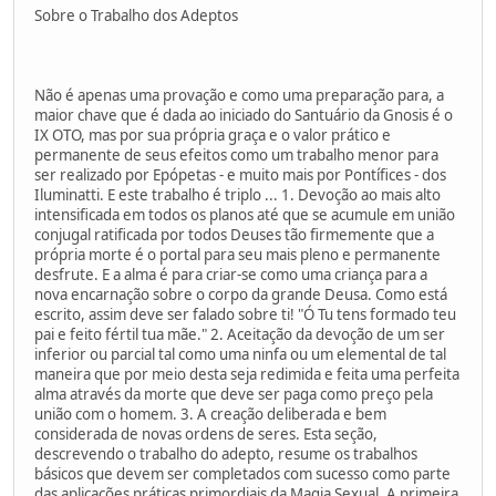
Sobre o Trabalho dos Adeptos
Não é apenas uma provação e como uma preparação para, a
maior chave que é dada ao iniciado do Santuário da Gnosis é o
IX OTO, mas por sua própria graça e o valor prático e
permanente de seus efeitos como um trabalho menor para
ser realizado por Epópetas - e muito mais por Pontífices - dos
Iluminatti. E este trabalho é triplo ... 1. Devoção ao mais alto
intensificada em todos os planos até que se acumule em união
conjugal ratificada por todos Deuses tão firmemente que a
própria morte é o portal para seu mais pleno e permanente
desfrute. E a alma é para criar-se como uma criança para a
nova encarnação sobre o corpo da grande Deusa. Como está
escrito, assim deve ser falado sobre ti! "Ó Tu tens formado teu
pai e feito fértil tua mãe." 2. Aceitação da devoção de um ser
inferior ou parcial tal como uma ninfa ou um elemental de tal
maneira que por meio desta seja redimida e feita uma perfeita
alma através da morte que deve ser paga como preço pela
união com o homem. 3. A creação deliberada e bem
considerada de novas ordens de seres. Esta seção,
descrevendo o trabalho do adepto, resume os trabalhos
básicos que devem ser completados com sucesso como parte
das aplicações práticas primordiais da Magia Sexual. A primeira