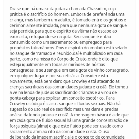
Diz-se que há uma seita judaica chamada Chassidim, cuja
prática é o sacrifício do homem. Embora de preferência uma
criança, mas também um adulto, é tomado entre os gentios e
cerimonialmente imolada, para que nenhuma gota de sangue
seja perdida, para que o espírito da vítima não escape ao
exorcista, refugiando-se na gota. Seu sangue é então
consumido como um sacramento ou empregado para
propósitos talismânicos. Pois o espírito do imolado está selado
no sangue derramado e reunido,daí é multiplicado em cada
parte, como na missa do Corpo de Cristo,onde é dito que
esteja igualmente em todas as miríades de hóstias
consagradas, e seu sangue em cada gota de vinho consagrado,
em qualquer lugar e por sua eficácia. Considere isto.
Novamente, está bem claro que Crowley está atacando as
crenças sacrificiais das comunidades judaica e cristã. Ele tomou
a velha lenda de judeus sacrificando crianças e a virou de
ponta-cabeça para explicar um conceito esotérico. Para
Crowley o código é claro : sangue = fluidos sexuais. Não há
sugestão do uso real de sacrifício mas uma clara e precisa
análise da lenda judaica e cristã. A mensagem básica é a de que
em cada gota de fluido sexual há uma grande concentração de
força psíquica (alma) e que este fluido pode ser usado como
sacramento afim ao rito da comunidade cristã. O uso
deliberado da imagem sacrificial e o conceito de comunidade