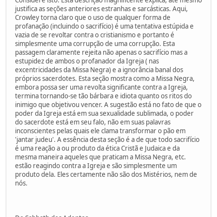
justifica as seções anteriores estranhas e sarcásticas. Aqui,
Crowley torna claro que o uso de qualquer forma de
profanação (incluindo o sacrifício) é uma tentativa estúpida e
vazia de se revoltar contra o cristianismo e portanto é
simplesmente uma corrupção de uma corrupção. Esta
passagem claramente rejeita não apenas o sacrifício mas a
estupidez de ambos o profanador da Igreja ( nas
excentricidades da Missa Negra) e a ignorância banal dos
próprios sacerdotes. Esta seção mostra como a Missa Negra,
embora possa ser uma revolta significante contra a Igreja,
termina tornando-se tão bárbara e idiota quanto os ritos do
inimigo que objetivou vencer. A sugestão está no fato de que o
poder da Igreja está em sua sexualidade sublimada, o poder
do sacerdote está em seu falo, não em suas palavras
inconscientes pelas quais ele clama transformar o pão em
'jantar judeu'. A essência desta seção é a de que todo sacrifício
é uma reação a ou produto da ética Cristã e Judaica e da
mesma maneira aqueles que praticam a Missa Negra, etc.
estão reagindo contra a Igreja e são simplesmente um
produto dela. Eles certamente não são dos Mistérios, nem de
nós.