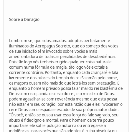
Sobre a Danação
Lembrem-se, queridos amados, adeptos perfeitamente
iluminados do Aeropagus Secreto, que do começo dos votos
de sua iniciação têm invocado sobre vocês a mais
amedrontadora de todas as penalidades de desobediência.
Pois tão logo vós tenheis erigido qualquer coisa natural e
comum numa fórmula de magia, tão logo vós excitais a
corrente contrária. Portanto, enquanto cada criança lê e fala
livremente dos pilares do templo do rei Salomão pelo nome,
os maçons ousam não mais do que letrá-los sem precaução. E
enquanto o homem privado possa falar mal do rei blasfêmia de
Deus sem risco, ainda o servo do rei, e o ministro de Deus,
podem agasalhar-se com reverência mesmo que esta possa
não estar em seu coração, por esta razão que eles invocaram o
rei e Deus como espada e escudo de sua própria autoridade.
"Ó você, então,se ousou usar essa força do falo sagrado, seu
abuso é fidedigno e mortal. Para o homem da terra pouco
importa se ele sofre polução noturna ou entrega-se a
indolências, para vocês que são adeptos é ruína absoluta ou