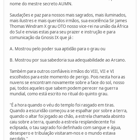
nome do mestre secreto AUMN.
Saudações e paz para nossos mais sagrados, mais iluminados,
mais ilustres e mais queridos irmãos, sua excelência Sir James
Thomas Windram X grau OTO nosso vice-rei na união da África
do Sul e envias estas para seu prazer e instrução e para
comunicação da Gnosis IX que já :
A. Mostrou pelo poder sua aptidão para o grau ou
B. Mostrou por sua sabedoria sua adequabilidade ao Arcano.
Também para outros confiáveis irmãos do VIII, VII e VI
escolhidos para este momento de perigo. Pois nesta hora as
nuvens se encontram novamente sobre a face do sol, nosso
pai, todos aqueles que sabem podem perecer na guerra
mundial, como está escrito no ritual do quinto grau.
"É a hora quando o véu do templo foi rasgado em tiras.
Quando a escuridão começou a se espalhar por sobre a terra,
quando o altar foi jogado ao chão, a estrela chamada absinto
caiu sobre a terra, quando a estrela resplandecente foi
eclipsada, o tau sagrado foi definhado com sangue e água,
desespero e tribulação visitaram-nos e o mundo estava
perdido."