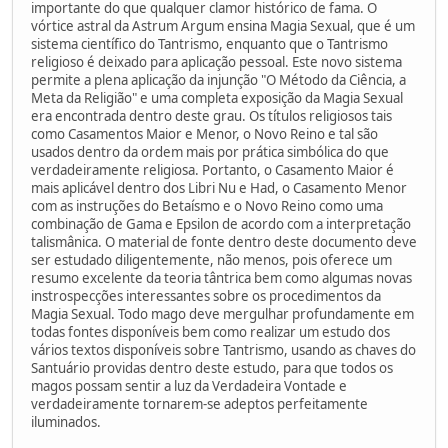
importante do que qualquer clamor histórico de fama. O
vórtice astral da Astrum Argum ensina Magia Sexual, que é um
sistema científico do Tantrismo, enquanto que o Tantrismo
religioso é deixado para aplicação pessoal. Este novo sistema
permite a plena aplicação da injunção "O Método da Ciência, a
Meta da Religião" e uma completa exposição da Magia Sexual
era encontrada dentro deste grau. Os títulos religiosos tais
como Casamentos Maior e Menor, o Novo Reino e tal são
usados dentro da ordem mais por prática simbólica do que
verdadeiramente religiosa. Portanto, o Casamento Maior é
mais aplicável dentro dos Libri Nu e Had, o Casamento Menor
com as instruções do Betaísmo e o Novo Reino como uma
combinação de Gama e Epsilon de acordo com a interpretação
talismânica. O material de fonte dentro deste documento deve
ser estudado diligentemente, não menos, pois oferece um
resumo excelente da teoria tântrica bem como algumas novas
instrospecções interessantes sobre os procedimentos da
Magia Sexual. Todo mago deve mergulhar profundamente em
todas fontes disponíveis bem como realizar um estudo dos
vários textos disponíveis sobre Tantrismo, usando as chaves do
Santuário providas dentro deste estudo, para que todos os
magos possam sentir a luz da Verdadeira Vontade e
verdadeiramente tornarem-se adeptos perfeitamente
iluminados.