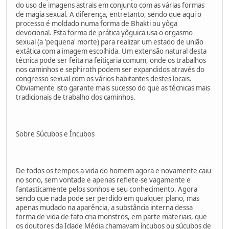
do uso de imagens astrais em conjunto com as várias formas
de magia sexual. A diferença, entretanto, sendo que aqui o
processo é moldado numa forma de Bhakti ou yôga
devocional. Esta forma de prática yôguica usa o orgasmo
sexual (a 'pequena' morte) para realizar um estado de união
extática com a imagem escolhida. Um extensão natural desta
técnica pode ser feita na feitiçaria comum, onde os trabalhos
nos caminhos e sephiroth podem ser expandidos através do
congresso sexual com os vários habitantes destes locais.
Obviamente isto garante mais sucesso do que as técnicas mais
tradicionais de trabalho dos caminhos.
Sobre Súcubos e Íncubos
De todos os tempos a vida do homem agora e novamente caiu
no sono, sem vontade e apenas reflete-se vagamente e
fantasticamente pelos sonhos e seu conhecimento. Agora
sendo que nada pode ser perdido em qualquer plano, mas
apenas mudado na aparência, a substância interna dessa
forma de vida de fato cria monstros, em parte materiais, que
os doutores da Idade Média chamavam íncubos ou súcubos de