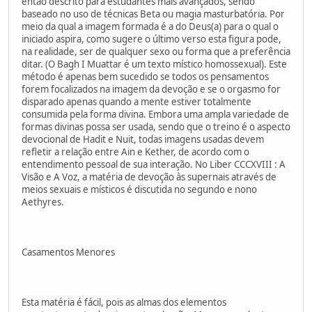
então descrito para estudantes mais avançados, sendo
baseado no uso de técnicas Beta ou magia masturbatória. Por
meio da qual a imagem formada é a do Deus(a) para o qual o
iniciado aspira, como sugere o último verso esta figura pode,
na realidade, ser de qualquer sexo ou forma que a preferência
ditar. (O Bagh I Muattar é um texto místico homossexual). Este
método é apenas bem sucedido se todos os pensamentos
forem focalizados na imagem da devoção e se o orgasmo for
disparado apenas quando a mente estiver totalmente
consumida pela forma divina. Embora uma ampla variedade de
formas divinas possa ser usada, sendo que o treino é o aspecto
devocional de Hadit e Nuit, todas imagens usadas devem
refletir a relação entre Ain e Kether, de acordo com o
entendimento pessoal de sua interação. No Liber CCCXVIII : A
Visão e A Voz, a matéria de devoção às supernais através de
meios sexuais e místicos é discutida no segundo e nono
Aethyres.
Casamentos Menores
Esta matéria é fácil, pois as almas dos elementos