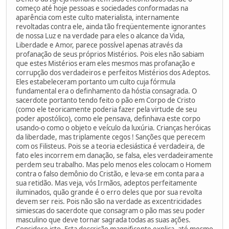
começo até hoje pessoas e sociedades conformadas na
aparência com este culto materialista, internamente
revoltadas contra ele, ainda tão freqüentemente ignorantes
de nossa Luz e na verdade para eles o alcance da Vida,
Liberdade e Amor, parece possível apenas através da
profanação de seus próprios Mistérios. Pois eles não sabiam
que estes Mistérios eram eles mesmos mas profanação e
corrupção dos verdadeiros e perfeitos Mistérios dos Adeptos.
Eles estabeleceram portanto um culto cuja fórmula
fundamental era o definhamento da hóstia consagrada. O
sacerdote portanto tendo feito o pão em Corpo de Cristo
(como ele teoricamente poderia fazer pela virtude de seu
poder apostólico), como ele pensava, definhava este corpo
usando-o como o objeto e veículo da luxúria. Crianças heróicas
da liberdade, mas triplamente cegos ! Sanções que perecem
com os Filisteus. Pois se a teoria eclesiástica é verdadeira, de
fato eles incorrem em danação, se falsa, eles verdadeiramente
perdem seu trabalho. Mas pelo menos eles colocam o Homem
contra o falso demônio do Cristão, e leva-se em conta para a
sua retidão. Mas veja, vós Irmãos, adeptos perfeitamente
iluminados, quão grande é o erro deles que por sua revolta
devem ser reis. Pois não são na verdade as excentricidades
simiescas do sacerdote que consagram o pão mas seu poder
masculino que deve tornar sagrada todas as suas ações.
Considere isto. Esta descrição magnificente explica, até mesmo