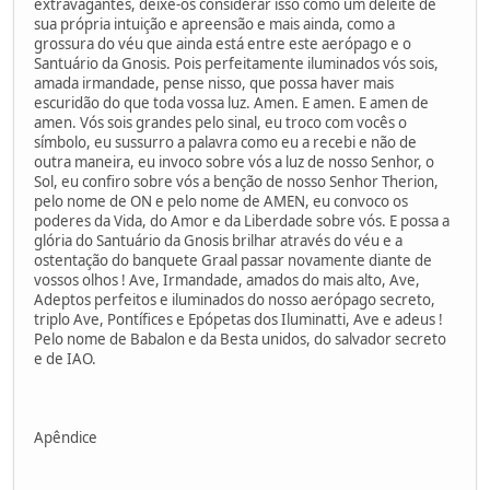
extravagantes, deixe-os considerar isso como um deleite de
sua própria intuição e apreensão e mais ainda, como a
grossura do véu que ainda está entre este aerópago e o
Santuário da Gnosis. Pois perfeitamente iluminados vós sois,
amada irmandade, pense nisso, que possa haver mais
escuridão do que toda vossa luz. Amen. E amen. E amen de
amen. Vós sois grandes pelo sinal, eu troco com vocês o
símbolo, eu sussurro a palavra como eu a recebi e não de
outra maneira, eu invoco sobre vós a luz de nosso Senhor, o
Sol, eu confiro sobre vós a benção de nosso Senhor Therion,
pelo nome de ON e pelo nome de AMEN, eu convoco os
poderes da Vida, do Amor e da Liberdade sobre vós. E possa a
glória do Santuário da Gnosis brilhar através do véu e a
ostentação do banquete Graal passar novamente diante de
vossos olhos ! Ave, Irmandade, amados do mais alto, Ave,
Adeptos perfeitos e iluminados do nosso aerópago secreto,
triplo Ave, Pontífices e Epópetas dos Iluminatti, Ave e adeus !
Pelo nome de Babalon e da Besta unidos, do salvador secreto
e de IAO.
Apêndice