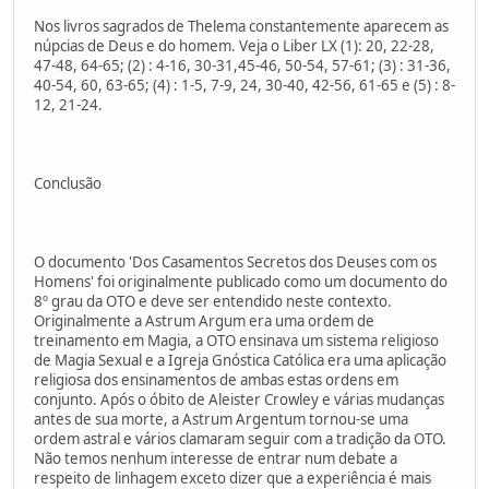
Nos livros sagrados de Thelema constantemente aparecem as
núpcias de Deus e do homem. Veja o Liber LX (1): 20, 22-28,
47-48, 64-65; (2) : 4-16, 30-31,45-46, 50-54, 57-61; (3) : 31-36,
40-54, 60, 63-65; (4) : 1-5, 7-9, 24, 30-40, 42-56, 61-65 e (5) : 8-
12, 21-24.
Conclusão
O documento 'Dos Casamentos Secretos dos Deuses com os
Homens' foi originalmente publicado como um documento do
8º grau da OTO e deve ser entendido neste contexto.
Originalmente a Astrum Argum era uma ordem de
treinamento em Magia, a OTO ensinava um sistema religioso
de Magia Sexual e a Igreja Gnóstica Católica era uma aplicação
religiosa dos ensinamentos de ambas estas ordens em
conjunto. Após o óbito de Aleister Crowley e várias mudanças
antes de sua morte, a Astrum Argentum tornou-se uma
ordem astral e vários clamaram seguir com a tradição da OTO.
Não temos nenhum interesse de entrar num debate a
respeito de linhagem exceto dizer que a experiência é mais