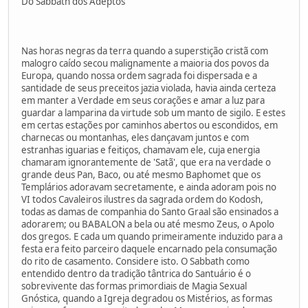
Do Sabbath dos Adeptos
Nas horas negras da terra quando a superstição cristã com
malogro caído secou malignamente a maioria dos povos da
Europa, quando nossa ordem sagrada foi dispersada e a
santidade de seus preceitos jazia violada, havia ainda certeza
em manter a Verdade em seus corações e amar a luz para
guardar a lamparina da virtude sob um manto de sigilo. E estes
em certas estações por caminhos abertos ou escondidos, em
charnecas ou montanhas, eles dançavam juntos e com
estranhas iguarias e feitiços, chamavam ele, cuja energia
chamaram ignorantemente de 'Satã', que era na verdade o
grande deus Pan, Baco, ou até mesmo Baphomet que os
Templários adoravam secretamente, e ainda adoram pois no
VI todos Cavaleiros ilustres da sagrada ordem do Kodosh,
todas as damas de companhia do Santo Graal são ensinados a
adorarem; ou BABALON a bela ou até mesmo Zeus, o Apolo
dos gregos. E cada um quando primeiramente induzido para a
festa era feito parceiro daquele encarnado pela consumação
do rito de casamento. Considere isto. O Sabbath como
entendido dentro da tradição tântrica do Santuário é o
sobrevivente das formas primordiais de Magia Sexual
Gnóstica, quando a Igreja degradou os Mistérios, as formas