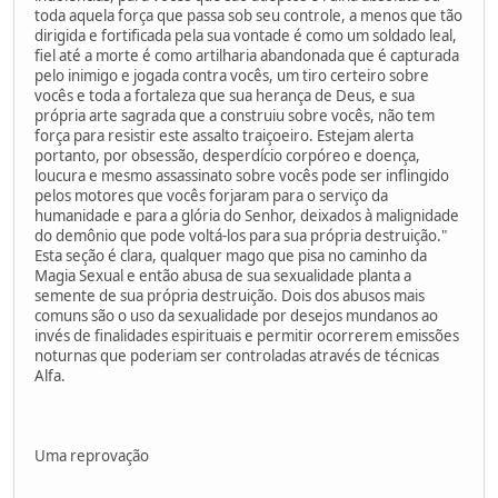
toda aquela força que passa sob seu controle, a menos que tão
dirigida e fortificada pela sua vontade é como um soldado leal,
fiel até a morte é como artilharia abandonada que é capturada
pelo inimigo e jogada contra vocês, um tiro certeiro sobre
vocês e toda a fortaleza que sua herança de Deus, e sua
própria arte sagrada que a construiu sobre vocês, não tem
força para resistir este assalto traiçoeiro. Estejam alerta
portanto, por obsessão, desperdício corpóreo e doença,
loucura e mesmo assassinato sobre vocês pode ser inflingido
pelos motores que vocês forjaram para o serviço da
humanidade e para a glória do Senhor, deixados à malignidade
do demônio que pode voltá-los para sua própria destruição."
Esta seção é clara, qualquer mago que pisa no caminho da
Magia Sexual e então abusa de sua sexualidade planta a
semente de sua própria destruição. Dois dos abusos mais
comuns são o uso da sexualidade por desejos mundanos ao
invés de finalidades espirituais e permitir ocorrerem emissões
noturnas que poderiam ser controladas através de técnicas
Alfa.
Uma reprovação