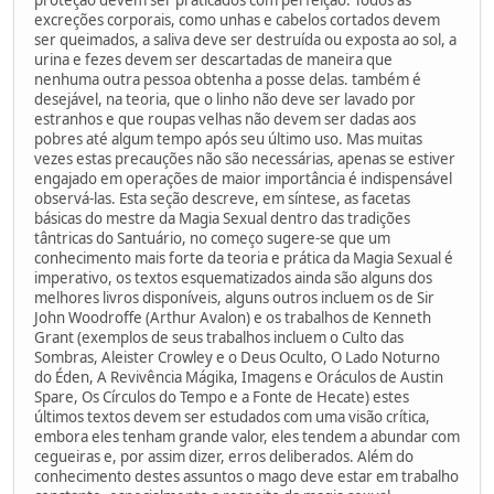
excreções corporais, como unhas e cabelos cortados devem
ser queimados, a saliva deve ser destruída ou exposta ao sol, a
urina e fezes devem ser descartadas de maneira que
nenhuma outra pessoa obtenha a posse delas. também é
desejável, na teoria, que o linho não deve ser lavado por
estranhos e que roupas velhas não devem ser dadas aos
pobres até algum tempo após seu último uso. Mas muitas
vezes estas precauções não são necessárias, apenas se estiver
engajado em operações de maior importância é indispensável
observá-las. Esta seção descreve, em síntese, as facetas
básicas do mestre da Magia Sexual dentro das tradições
tântricas do Santuário, no começo sugere-se que um
conhecimento mais forte da teoria e prática da Magia Sexual é
imperativo, os textos esquematizados ainda são alguns dos
melhores livros disponíveis, alguns outros incluem os de Sir
John Woodroffe (Arthur Avalon) e os trabalhos de Kenneth
Grant (exemplos de seus trabalhos incluem o Culto das
Sombras, Aleister Crowley e o Deus Oculto, O Lado Noturno
do Éden, A Revivência Mágika, Imagens e Oráculos de Austin
Spare, Os Círculos do Tempo e a Fonte de Hecate) estes
últimos textos devem ser estudados com uma visão crítica,
embora eles tenham grande valor, eles tendem a abundar com
cegueiras e, por assim dizer, erros deliberados. Além do
conhecimento destes assuntos o mago deve estar em trabalho