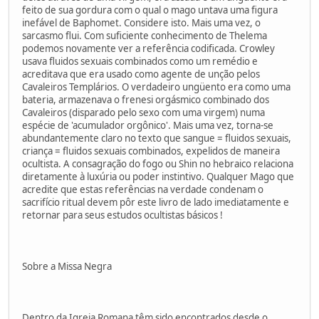
feito de sua gordura com o qual o mago untava uma figura
inefável de Baphomet. Considere isto. Mais uma vez, o
sarcasmo flui. Com suficiente conhecimento de Thelema
podemos novamente ver a referência codificada. Crowley
usava fluidos sexuais combinados como um remédio e
acreditava que era usado como agente de unção pelos
Cavaleiros Templários. O verdadeiro ungüento era como uma
bateria, armazenava o frenesi orgásmico combinado dos
Cavaleiros (disparado pelo sexo com uma virgem) numa
espécie de 'acumulador orgônico'. Mais uma vez, torna-se
abundantemente claro no texto que sangue = fluidos sexuais,
criança = fluidos sexuais combinados, expelidos de maneira
ocultista. A consagração do fogo ou Shin no hebraico relaciona
diretamente à luxúria ou poder instintivo. Qualquer Mago que
acredite que estas referências na verdade condenam o
sacrifício ritual devem pôr este livro de lado imediatamente e
retornar para seus estudos ocultistas básicos !
Sobre a Missa Negra
Dentro da Igreja Romana têm sido encontrados desde o