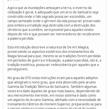
Agora que as inundações ameaçam a terra, o inverno da
civilização é geral, é adequado que um arco do Santuário seja
construído onde o falo sagrado possa ser escondido, um
campo semeado onde o gérmen da vida possa ser preservado
pois embora a tradição seja destruída com a destruição dos
cérebros que a contém, será possível para aqueles vindos
depois de nós e que possam ser merecedores de recobrarem
a palavra perdida.
Esta introdução descreve a natureza de De Art Magica,
preservando os aspectos esotéricos dos ensinamentos da
Magia Sexual para que, mesmo se as tradições forem perdidas
em períodos de guerra e tribulação, a palavra perdida, isto é, a
tradição esotérica, possa ser redescoberta por aqueles que a
perseguirem.
No grau da OTO estas instruções eram para aqueles adeptos
que atingiram o nono grau, que está absorvido pelo arcano
Gamma da Tradição Tântrica do Santuário. Também algumas
vezes era dado àqueles de graus mais baixos, dependendo de
seu merecimento inerente, em nosso sistema é dado como
um aspecto do Arcano Gamma, alinhado com a necessidade de
treinamento tântrico do Homem Superior, preparando-se para
o perigo vindouro (como sugere o verso do ritual do quinto