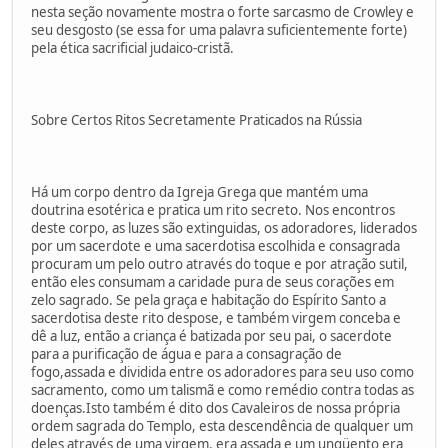
nesta seção novamente mostra o forte sarcasmo de Crowley e
seu desgosto (se essa for uma palavra suficientemente forte)
pela ética sacrificial judaico-cristã.
Sobre Certos Ritos Secretamente Praticados na Rússia
Há um corpo dentro da Igreja Grega que mantém uma
doutrina esotérica e pratica um rito secreto. Nos encontros
deste corpo, as luzes são extinguidas, os adoradores, liderados
por um sacerdote e uma sacerdotisa escolhida e consagrada
procuram um pelo outro através do toque e por atração sutil,
então eles consumam a caridade pura de seus corações em
zelo sagrado. Se pela graça e habitação do Espírito Santo a
sacerdotisa deste rito despose, e também virgem conceba e
dê a luz, então a criança é batizada por seu pai, o sacerdote
para a purificação de água e para a consagração de
fogo,assada e dividida entre os adoradores para seu uso como
sacramento, como um talismã e como remédio contra todas as
doenças.Isto também é dito dos Cavaleiros de nossa própria
ordem sagrada do Templo, esta descendência de qualquer um
deles através de uma virgem, era assada e um ungüento era