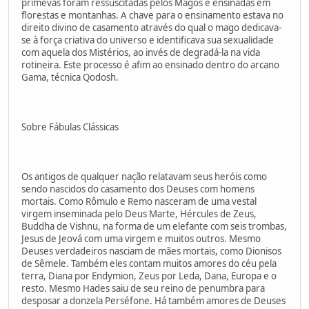
primevas foram ressuscitadas pelos Magos e ensinadas em
florestas e montanhas. A chave para o ensinamento estava no
direito divino de casamento através do qual o mago dedicava-
se à força criativa do universo e identificava sua sexualidade
com aquela dos Mistérios, ao invés de degradá-la na vida
rotineira. Este processo é afim ao ensinado dentro do arcano
Gama, técnica Qodosh.
Sobre Fábulas Clássicas
Os antigos de qualquer nação relatavam seus heróis como
sendo nascidos do casamento dos Deuses com homens
mortais. Como Rômulo e Remo nasceram de uma vestal
virgem inseminada pelo Deus Marte, Hércules de Zeus,
Buddha de Vishnu, na forma de um elefante com seis trombas,
Jesus de Jeová com uma virgem e muitos outros. Mesmo
Deuses verdadeiros nasciam de mães mortais, como Dionisos
de Sêmele. Também eles contam muitos amores do céu pela
terra, Diana por Endymion, Zeus por Leda, Dana, Europa e o
resto. Mesmo Hades saiu de seu reino de penumbra para
desposar a donzela Perséfone. Há também amores de Deuses