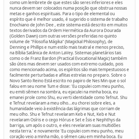
como um lembrete de que estes são seres inferiores e eles
nunca devem ser colocados numa posição que obstrua nossas
metas e ganhos espirituais. Para o tipo de elemental ou
espírito que é melhor usado, é sugerido o sistema de trabalho
Enochiano de John Dee , este sistema está descrito em muitos
textos derivados da Ordem Hermética da Aurora Dourada
(Golden Dawn) com outras versões preferidas no quinto
volume de "Filosofia Mágika" (Magickal Philosophy), de
Denning e Phillips e num estilo mais teatral e menos preciso,
na Bíblia Satânica de Anton LaVey. Sistemas planetários tais
como o de Franz Bardon (Practical Evocational Magic) também
são úteis mas devem ser usados com extremo cuidado, pois
como mencionado acima, os espíritos são mais tempestuosos e
facilmente perturbadas e aflitas estrelas no preparo. Sobre o
Novo Santo Reino Está escrito no papiro de Nes Min que o sol
falou em seu nome Tum e disse: 'Eu copulei com meu punho,
eu emiti sêmen na sombra, eu ejaculei na minha boca, eu
emanei prole como Shu, eu verti identidade como Tefnut. Shu
e Tefnut revelaram a meu olho...eu chorei sobre eles, a
humanidade veio à existência das lágrimas que corriam de
meu olho. Shu e Tefnut revelaram Keb e Nut, Keb e Nut
revelaram Osíris e o cego Hórus e Set e Ísis e Nephthys da
barriga, um após o outro, e eles revelaram suas multidões
nesta terra.' e novamente 'Eu copulei com meu punho, meu
coração veio a minha mão, o sêmen caiu em minha boca. Eu