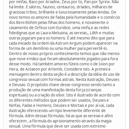
por ninfas, Baco por Ariadne, Zeus por Io, Pan por Syrinx. Não
há limite. E sátiros, faunos, centauros, dríades, milhares de
graciosas tribos, brilhante e luxuriosamente pelas lendas. De
novo temos os amores de fadas pela humanidade e o comércio
dos Beni-Elohim pelas filhas dos homens, e novamente o
casamento de Orfeus com Euridice, uma ninfa,e as redes
fidedignas que as Laura Melusina, as sereias,, Lilith e muitas
outras jogaram para os homens. É até mesmo dito que para
cada iniciado da ordem da Astrum Argum podem aparecer na
forma de um demônio ou uma mulher para pervertê-lo.
Dentro de nosso próprio conhecimento temos que não menos
que nove irmãos que foram absolutamente jogados para fora
desse modo. Há também amores fúteis como o de Ixion por
Hera, de Actaeon por Artemís. Considere isto. A primeira
mensagem dentro desta seção é a descrição da idéia do uso de
congresso sexual com formas astrais. Nesta ilustração, Deuses
e Deusas. O propósito chave desse congresso sendo tanto a
produção de uma manifestação desta força (crianças
espirituais) ou a criação do elixir. Isto é ilustrado de acordo com
os diferentes métodos que podem ser usados, Deuses e
Ninfas, Fadas e Homens, Deuses e Mortais e por aí vai, cada
ilustração oferecendo um tipo levemente diferente de
fórmula. Além dessas fórmulas, há as que as sereias e afins
oferecem , a fórmula do aprisionamento através da magia
sexual. Uma fórmula que deve ser usada com extremo