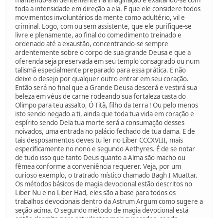
toda a intensidade em direção a ela. E que ele considere todos
movimentos involuntários da mente como adultério, vil e
criminal. Logo, com ou sem assistente, que ele purifique-se
livre e plenamente, ao final do comedimento treinado e
ordenado até a exaustão, concentrando-se sempre
ardentemente sobre o corpo de sua grande Deusa e que a
oferenda seja preservada em seu templo consagrado ou num
talismã especialmente preparado para essa prática. E não
deixe o desejo por qualquer outro entrar em seu coração.
Então será no final que a Grande Deusa descerá e vestirá sua
beleza em véus de carne rodeando sua fortaleza casta do
Olimpo para teu assalto, Ó Titã, filho da terra ! Ou pelo menos
isto sendo negado a ti, ainda que toda tua vida em coração e
espírito sendo Dela tua morte será a consumação desses
noivados, uma entrada no palácio fechado de tua dama. E de
tais desposamentos deves tu ler no Liber CCCXVIII, mais
especificamente no nono e segundo Aethyres. É de se notar
de tudo isso que tanto Deus quanto a Alma são macho ou
fêmea conforme a conveniência requerer. Veja, por um
curioso exemplo, o tratrado místico chamado Bagh I Muattar.
Os métodos básicos de magia devocional estão descritos no
Liber Nu e no Liber Had, eles são a base para todos os
trabalhos devocionais dentro da Astrum Argum como sugere a
seção acima. O segundo método de magia devocional está