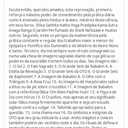
Escuta então, queridos amados, esta reprovação, primeiro,
reforça o máximo poder de comedimento pela prática diária
como é ensinado pelos hindus e árabes, mestres desta ciência,
em seus livros. Shiva Sanhita Hatha Yoga Pradipika Kama Sutra
Anaga Ranga O Jardim Perfumado do Sheik Nefzzawi e muitos
outros. Segundo, evite os perigos da inadvertência pela
prática constante e regular dos trabalhos maior e menor do
Epópeta e Pontífice dos Iluminatti e do Mistério do Reino Novo
e Santo. Terceiro, durma sempre num círculo consagrado ou
numa sala cheia de imagens sagradas diante de cuja glória os
poderes da escuridão tremem todos os dias. Tais imagens são :
1. O Sol 2. O Falo Sagrado 3. O Grande Selo de Babalon 4. A
Estéla da Revelação 5. O Grande Selo da OTO 6. O Grande Selo
de Baphomet 7. A Imagem de Babalon 8. O Olho com o
Triângulo 9. A Rosa Cruz 10. As Imagens de Harpócrates sobre
a lótus ou de pé sobre crocodilos 11. A Imagem de Babalon
com a referência fálica 'Om Mani Padme Hum' 12. A Figura de
Ísis com Hórus 13. O Crucifixo, mas apenas se seu significado
solar-fálico esteja firmemente aparente e seja um escudo
sigiloso contra o vulgar. 14. Talismãs apropriados para a
questão. 15. Uma chama viva 16. Os símbolos e insígnias da
OTO que seu grau intitula-te a usar. Anéis mágikos e colares
também podem ser vestidos noite e dia. Os rituais de defesa e
proteção devem ser praticados com perfeição. Todos as