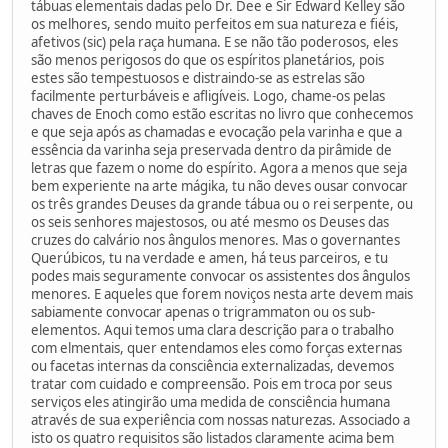
tábuas elementais dadas pelo Dr. Dee e Sir Edward Kelley são
os melhores, sendo muito perfeitos em sua natureza e fiéis,
afetivos (sic) pela raça humana. E se não tão poderosos, eles
são menos perigosos do que os espíritos planetários, pois
estes são tempestuosos e distraindo-se as estrelas são
facilmente perturbáveis e afligíveis. Logo, chame-os pelas
chaves de Enoch como estão escritas no livro que conhecemos
e que seja após as chamadas e evocação pela varinha e que a
essência da varinha seja preservada dentro da pirâmide de
letras que fazem o nome do espírito. Agora a menos que seja
bem experiente na arte mágika, tu não deves ousar convocar
os três grandes Deuses da grande tábua ou o rei serpente, ou
os seis senhores majestosos, ou até mesmo os Deuses das
cruzes do calvário nos ângulos menores. Mas o governantes
Querúbicos, tu na verdade e amen, há teus parceiros, e tu
podes mais seguramente convocar os assistentes dos ângulos
menores. E aqueles que forem noviços nesta arte devem mais
sabiamente convocar apenas o trigrammaton ou os sub-
elementos. Aqui temos uma clara descrição para o trabalho
com elmentais, quer entendamos eles como forças externas
ou facetas internas da consciência externalizadas, devemos
tratar com cuidado e compreensão. Pois em troca por seus
serviços eles atingirão uma medida de consciência humana
através de sua experiência com nossas naturezas. Associado a
isto os quatro requisitos são listados claramente acima bem