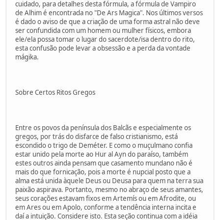
cuidado, para detalhes desta fórmula, a fórmula de Vampiro
de Alhim é encontrada no "De Ars Magica". Nos últimos versos
é dado o aviso de que a criação de uma forma astral não deve
ser confundida com um homem ou mulher físicos, embora
ele/ela possa tomar o lugar do sacerdote/isa dentro do rito,
esta confusão pode levar a obsessão e a perda da vontade
mágika.
Sobre Certos Ritos Gregos
Entre os povos da península dos Balcãs e especialmente os
gregos, por trás do disfarce de falso cristianismo, está
escondido o trigo de Deméter. E como o muçulmano confia
estar unido pela morte ao Hur al Ayn do paraíso, também
estes outros ainda pensam que casamento mundano não é
mais do que fornicação, pois a morte é nupcial posto que a
alma está unida àquele Deus ou Deusa para quem na terra sua
paixão aspirava. Portanto, mesmo no abraço de seus amantes,
seus corações estavam fixos em Artemís ou em Afrodite, ou
em Ares ou em Apolo, conforme a tendência interna incita e
daí a intuição. Considere isto. Esta seção continua com a idéia