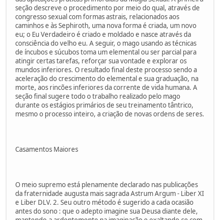
seção descreve o procedimento por meio do qual, através de
congresso sexual com formas astrais, relacionados aos
caminhos e às Sephiroth, uma nova forma é criada, um novo
eu; o Eu Verdadeiro é criado e moldado e nasce através da
consciência do velho eu. A seguir, o mago usando as técnicas
de íncubos e súcubos toma um elemental ou ser parcial para
atingir certas tarefas, reforçar sua vontade e explorar os
mundos inferiores. O resultado final deste processo sendo a
aceleração do crescimento do elemental e sua graduação, na
morte, aos rincões inferiores da corrente de vida humana. A
seção final sugere todo o trabalho realizado pelo mago
durante os estágios primários de seu treinamento tântrico,
mesmo o processo inteiro, a criação de novas ordens de seres.
Casamentos Maiores
O meio supremo está plenamente declarado nas publicações
da fraternidade augusta mais sagrada Astrum Argum - Liber XI
e Liber DLV. 2. Seu outro método é sugerido a cada ocasião
antes do sono : que o adepto imagine sua Deusa diante dele,
mantendo-a ardentemente na imaginação e exaltando-se com