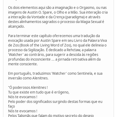
Os dois elementos aqui são a imaginação e o Orgasmo, ou nas
imagens de Austin O. Spare, o Olho e a Mão. Sua interação cria
a interação da Vontade e da Crença (paradigma) e através
destes alinhamentos sagrados o processo da Magia Sexual é
alcançado.
Para terminar este capítulo oferecemos uma tradução da
evocação usada por Austin Spare em seu Livro da Palavra Viva
de Zos (Book of the Living Word of Zos), no qual ele delineia o
processo da Sigilização. É dedicado a Rehctaw, a palavra
'Watcher' ao contrário, para sugerir a descida às regiões
profundas do incosnciente ... a jornada retroativa além da
mente consciente.
Em português, traduzimos 'Watcher' como Sentinela, e sua
inversão como Alenitnes.
"Ó poderosos Alenitnes !
Tu que existe em tudo que é erógeno,
Nós te evocamos !
Pelo poder dos significados surgindo destas formas que eu
faço
Nós te evocamos !
Pelos Talismãs que falam do motivo secreto do desejo