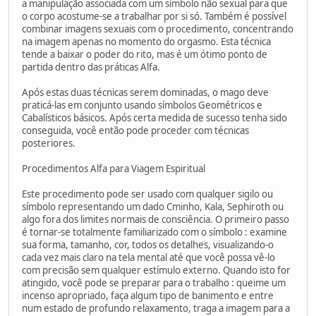
a manipulação associada com um símbolo não sexual para que
o corpo acostume-se a trabalhar por si só. Também é possível
combinar imagens sexuais com o procedimento, concentrando
na imagem apenas no momento do orgasmo. Esta técnica
tende a baixar o poder do rito, mas é um ótimo ponto de
partida dentro das práticas Alfa.
Após estas duas técnicas serem dominadas, o mago deve
praticá-las em conjunto usando símbolos Geométricos e
Cabalísticos básicos. Após certa medida de sucesso tenha sido
conseguida, você então pode proceder com técnicas
posteriores.
Procedimentos Alfa para Viagem Espiritual
Este procedimento pode ser usado com qualquer sigilo ou
símbolo representando um dado Cminho, Kala, Sephiroth ou
algo fora dos limites normais de consciência. O primeiro passo
é tornar-se totalmente familiarizado com o símbolo : examine
sua forma, tamanho, cor, todos os detalhes, visualizando-o
cada vez mais claro na tela mental até que você possa vê-lo
com precisão sem qualquer estímulo externo. Quando isto for
atingido, você pode se preparar para o trabalho : queime um
incenso apropriado, faça algum tipo de banimento e entre
num estado de profundo relaxamento, traga a imagem para a