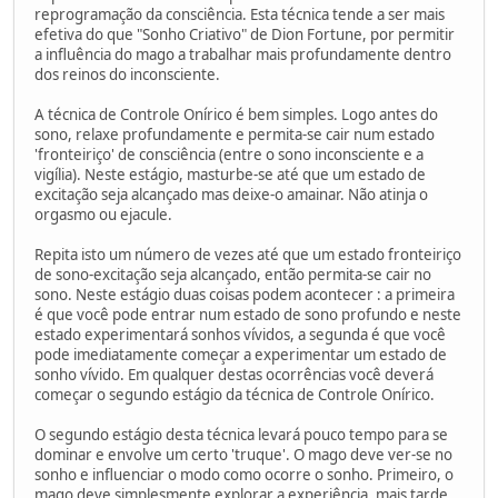
reprogramação da consciência. Esta técnica tende a ser mais
efetiva do que "Sonho Criativo" de Dion Fortune, por permitir
a influência do mago a trabalhar mais profundamente dentro
dos reinos do inconsciente.
A técnica de Controle Onírico é bem simples. Logo antes do
sono, relaxe profundamente e permita-se cair num estado
'fronteiriço' de consciência (entre o sono inconsciente e a
vigília). Neste estágio, masturbe-se até que um estado de
excitação seja alcançado mas deixe-o amainar. Não atinja o
orgasmo ou ejacule.
Repita isto um número de vezes até que um estado fronteiriço
de sono-excitação seja alcançado, então permita-se cair no
sono. Neste estágio duas coisas podem acontecer : a primeira
é que você pode entrar num estado de sono profundo e neste
estado experimentará sonhos vívidos, a segunda é que você
pode imediatamente começar a experimentar um estado de
sonho vívido. Em qualquer destas ocorrências você deverá
começar o segundo estágio da técnica de Controle Onírico.
O segundo estágio desta técnica levará pouco tempo para se
dominar e envolve um certo 'truque'. O mago deve ver-se no
sonho e influenciar o modo como ocorre o sonho. Primeiro, o
mago deve simplesmente explorar a experiência, mais tarde