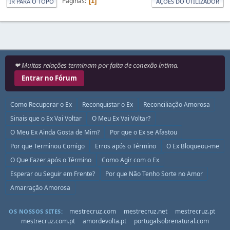
Páginas
1
IR PARA O TOPO
AÇÕES DO UTILIZADOR
❤ Muitas relações terminam por falta de conexão íntima.
Entrar no Fórum
Como Recuperar o Ex
Reconquistar o Ex
Reconciliação Amorosa
Sinais que o Ex Vai Voltar
O Meu Ex Vai Voltar?
O Meu Ex Ainda Gosta de Mim?
Por que o Ex se Afastou
Por que Terminou Comigo
Erros após o Término
O Ex Bloqueou-me
O Que Fazer após o Término
Como Agir com o Ex
Esperar ou Seguir em Frente?
Por que Não Tenho Sorte no Amor
Amarração Amorosa
mestrecruz.com
mestrecruz.net
mestrecruz.pt
OS NOSSOS SITES:
mestrecruz.com.pt
amordevolta.pt
portugalsobrenatural.com