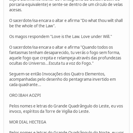
porcaria equivalente) e sente-se dentro de um círculo de velas
acesas.
O sacerdote/isa encara o altar e afirma "Do what thou wilt shall
be the whole of the Law".
Os magos respondem "Love is the Law. Love under Will."
O sacerdote/isa encara o altar e afirma "Quando todos os
fantasmas tenham desaparecido, tu verás o fogo sem forma,
aquele fogo que crepita e relampeja através das profundezas
ocultas do Universo...Escuta tu a voz do Fogo."
Seguem-se então Invocações dos Quatro Elementos,
acompanhadas pelo desenho do pentagrama invertido em
cada quadrante...
ORO IBAH AOZPI
Pelos nomes e letras do Grande Quadrângulo do Leste, eu vos
invoco, espíritos da Torre de Vigília do Leste.
MOR DIAL HECTEGA
Pelos nomes e letras do Grande Quadrângulo do Norte, eu vos