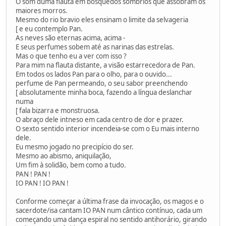
O som duma flauta em bosquedos sombrios que assobram os
maiores morros.
Mesmo do rio bravio eles ensinam o limite da selvageria
[ e eu contemplo Pan.
As neves são eternas acima, acima -
E seus perfumes sobem até as narinas das estrelas.
Mas o que tenho eu a ver com isso ?
Para mim na flauta distante, a visão estarrecedora de Pan.
Em todos os lados Pan para o olho, para o ouvido...
perfume de Pan permeando, o seu sabor preenchendo
[ absolutamente minha boca, fazendo a língua deslanchar
numa
[ fala bizarra e monstruosa.
O abraço dele intneso em cada centro de dor e prazer.
O sexto sentido interior incendeia-se com o Eu mais interno
dele.
Eu mesmo jogado no precipício do ser.
Mesmo ao abismo, aniquilação,
Um fim à solidão, bem como a tudo.
PAN ! PAN !
IO PAN ! IO PAN !
Conforme começar a última frase da invocação, os magos e o
sacerdote/isa cantam IO PAN num cântico contínuo, cada um
começando uma dança espiral no sentido antihorário, girando