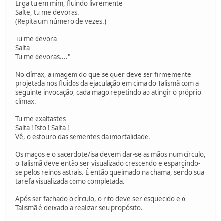
Erga tu em mim, fluindo livremente
Salte, tu me devoras.
(Repita um número de vezes.)
Tu me devora
Salta
Tu me devoras...."
No clímax, a imagem do que se quer deve ser firmemente
projetada nos fluidos da ejaculação em cima do Talismã com a
seguinte invocação, cada mago repetindo ao atingir o próprio
clímax.
Tu me exaltastes
Salta ! Isto ! Salta !
Vê, o estouro das sementes da imortalidade.
Os magos e o sacerdote/isa devem dar-se as mãos num círculo,
o Talismã deve então ser visualizado crescendo e espargindo-
se pelos reinos astrais. É então queimado na chama, sendo sua
tarefa visualizada como completada.
Após ser fachado o círculo, o rito deve ser esquecido e o
Talismã é deixado a realizar seu propósito.