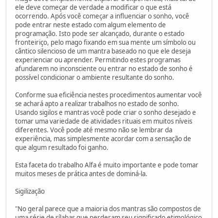
ele deve começar de verdade a modificar o que está
ocorrendo. Após você começar a influenciar o sonho, você
pode entrar neste estado com algum elemento de
programação. Isto pode ser alcançado, durante o estado
fronteiriço, pelo mago fixando em sua mente um símbolo ou
cântico silencioso de um mantra baseado no que ele deseja
experienciar ou aprender. Permitindo estes programas
afundarem no inconsciente ou entrar no estado de sonho é
possível condicionar o ambiente resultante do sonho.
Conforme sua eficiência nestes procedimentos aumentar você
se achará apto a realizar trabalhos no estado de sonho.
Usando sigilos e mantras você pode criar o sonho desejado e
tomar uma variedade de atividades rituais em muitos níveis
diferentes. Você pode até mesmo não se lembrar da
experiência, mas simplesmente acordar com a sensação de
que algum resultado foi ganho.
Esta faceta do trabalho Alfa é muito importante e pode tomar
muitos meses de prática antes de dominá-la.
Sigilização
"No geral parece que a maioria dos mantras são compostos de
uma série de sílabas que perderam seu significado etimológico