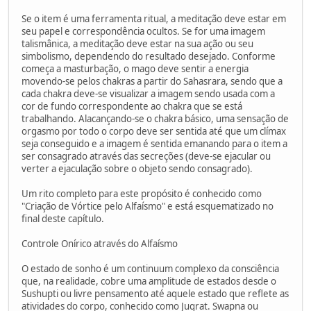
Se o item é uma ferramenta ritual, a meditação deve estar em
seu papel e correspondência ocultos. Se for uma imagem
talismânica, a meditação deve estar na sua ação ou seu
simbolismo, dependendo do resultado desejado. Conforme
começa a masturbação, o mago deve sentir a energia
movendo-se pelos chakras a partir do Sahasrara, sendo que a
cada chakra deve-se visualizar a imagem sendo usada com a
cor de fundo correspondente ao chakra que se está
trabalhando. Alacançando-se o chakra básico, uma sensação de
orgasmo por todo o corpo deve ser sentida até que um clímax
seja conseguido e a imagem é sentida emanando para o item a
ser consagrado através das secreções (deve-se ejacular ou
verter a ejaculação sobre o objeto sendo consagrado).
Um rito completo para este propósito é conhecido como
"Criação de Vórtice pelo Alfaísmo" e está esquematizado no
final deste capítulo.
Controle Onírico através do Alfaísmo
O estado de sonho é um continuum complexo da consciência
que, na realidade, cobre uma amplitude de estados desde o
Sushupti ou livre pensamento até aquele estado que reflete as
atividades do corpo, conhecido como Jugrat. Swapna ou