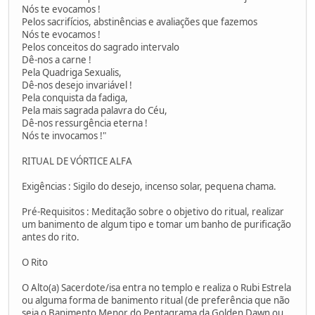
Nós te evocamos !
Pelos sacrifícios, abstinências e avaliações que fazemos
Nós te evocamos !
Pelos conceitos do sagrado intervalo
Dê-nos a carne !
Pela Quadriga Sexualis,
Dê-nos desejo invariável !
Pela conquista da fadiga,
Pela mais sagrada palavra do Céu,
Dê-nos ressurgência eterna !
Nós te invocamos !"
RITUAL DE VÓRTICE ALFA
Exigências : Sigilo do desejo, incenso solar, pequena chama.
Pré-Requisitos : Meditação sobre o objetivo do ritual, realizar
um banimento de algum tipo e tomar um banho de purificação
antes do rito.
O Rito
O Alto(a) Sacerdote/isa entra no templo e realiza o Rubi Estrela
ou alguma forma de banimento ritual (de preferência que não
seja o Banimento Menor do Pentagrama da Golden Dawn ou