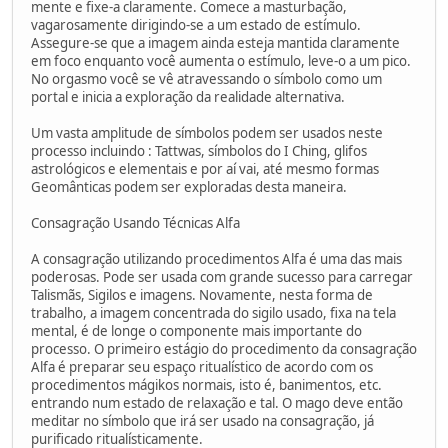
mente e fixe-a claramente. Comece a masturbação,
vagarosamente dirigindo-se a um estado de estímulo.
Assegure-se que a imagem ainda esteja mantida claramente
em foco enquanto você aumenta o estímulo, leve-o a um pico.
No orgasmo você se vê atravessando o símbolo como um
portal e inicia a exploração da realidade alternativa.
Um vasta amplitude de símbolos podem ser usados neste
processo incluindo : Tattwas, símbolos do I Ching, glifos
astrológicos e elementais e por aí vai, até mesmo formas
Geomânticas podem ser exploradas desta maneira.
Consagração Usando Técnicas Alfa
A consagração utilizando procedimentos Alfa é uma das mais
poderosas. Pode ser usada com grande sucesso para carregar
Talismãs, Sigilos e imagens. Novamente, nesta forma de
trabalho, a imagem concentrada do sigilo usado, fixa na tela
mental, é de longe o componente mais importante do
processo. O primeiro estágio do procedimento da consagração
Alfa é preparar seu espaço ritualístico de acordo com os
procedimentos mágikos normais, isto é, banimentos, etc.
entrando num estado de relaxação e tal. O mago deve então
meditar no símbolo que irá ser usado na consagração, já
purificado ritualísticamente.