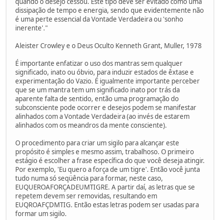
quando o desejo cessou. Este tipo deve ser evitado como uma
dissipação de tempo e energia, sendo que evidentemente não
é uma perte essencial da Vontade Verdadeira ou 'sonho
inerente'."
Aleister Crowley e o Deus Oculto Kenneth Grant, Muller, 1978
É importante enfatizar o uso dos mantras sem qualquer
significado, inato ou óbvio, para induzir estados de êxtase e
experimentação do Vazio. É igualmente importante perceber
que se um mantra tem um significado inato por trás da
aparente falta de sentido, então uma programação do
subconsciente pode ocorrer e desejos podem se manifestar
alinhados com a Vontade Verdadeira (ao invés de estarem
alinhados com os meandros da mente consciente).
O procedimento para criar um sigilo para alcançar este
propósito é simples e mesmo assim, trabalhoso. O primeiro
estágio é escolher a frase específica do que você deseja atingir.
Por exemplo, 'Eu quero a força de um tigre'. Então você junta
tudo numa só seqüência para formar, neste caso,
EUQUEROAFORÇADEUMTIGRE. A partir daí, as letras que se
repetem devem ser removidas, resultando em
EUQROAFÇDMTIG. Então estas letras podem ser usadas para
formar um sigilo.