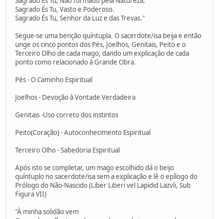
Sagrado És Tu, Não formado pela Natureza.
Sagrado És Tu, Vasto e Poderoso.
Sagrado És Tu, Senhor da Luz e das Trevas."
Segue-se uma benção quíntupla. O sacerdote/isa beija e então
unge os cinco pontos dos Pés, Joelhos, Genitais, Peito e o
Terceiro Olho de cada mago, dando um explicação de cada
ponto como relacionado à Grande Obra.
Pés - O Caminho Espiritual
Joelhos - Devoção à Vontade Verdadeira
Genitais -Uso correto dos instintos
Peito(Coração) - Autoconhecimento Espiritual
Terceiro Olho - Sabedoria Espiritual
Após isto se completar, um mago escolhido dá o beijo
quíntuplo no sacerdote/isa sem a explicação e lê o epílogo do
Prólogo do Não-Nascido (Liber Liberi vel Lapidid Lazvli, Sub
Figura VII)
"À minha solidão vem