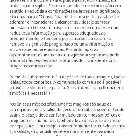
deve ser mantido na mente, pois é a chave do sucesso do
trabalho com sigilos. Se uma quantidade de informação com
sentido é reduzida a combinações de letras sem significado,
isto enganará o "Censor" da mente consciente mais baixa e
adentrar o inconsciente e alcançar seu desejo sem ser
molestada. O Censor é o aspecto da mente consciente que
reduz toda informação para aspectos adequados ao
preenchimento, e também, por causa de sua natureza,
remove o significado programado de uma informação e
arquiva apenas facetas inatas. Portanto, apenas
(aparentemente) um mantra ou sigilo sem significado pode
transmitir às regiões mais profundas do inconsciente um
programa com sucesso.
"A mente subconsciente é o depósito de todas imagens, todas
idéias, todos conceitos. A comunicação com ela só é possível
através de símbolos, e para fazê-los trafegar, uma linguagem
simbólica é necessária."
"Os únicos símbolos efetivamente mágikos são aqueles
carregados com a vitalidade peculiar do subconsciente. Sendo
assim, o desejo deve ser formulado em termos simbólicos e
projetado no submundo, também deve desviar-se do censor
endopsíquico. Um desejo conscientemente formulado alcança
sua satisfação gradualmente e é normalmente realizado