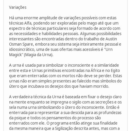
Variações
Há uma enorme amplitude de variações possíveis com estas
técnicas Alfa, podendo ser exploradas pelo mago até que um
espectro de técnicas particulares seja formado de acordo com
as necessidades e habilidades pessoais. Algumas possibilidades
interessantes são encontradas dentro do trabalho de Austin
Osman Spare, embora seu sistema seja inteiramente pessoal e
idiossincrático, uma de suas ofertas mais acessíveis é "Urn
Magick" (Magia da Urna).
A urna é usada para simbolizar o inconsciente e a similaridade
entre esta e Urnas primitivas encontradas na África e no Egito
que eram enterradas com os mortos não deve se perder. Estas
urnas não eram simples presentes ao falecido mas símbolos do
útero que incubava os desejos dos que haviam morrido.
A verdadeira técnica da Urna é baseada em fixar o desejo claro
na mente enquanto se impregna o sigilo com as secreções e os
sela numa urna simbolizando o útero do inconsciente. Então é
enterrada para representar a sua descida para as profundezas
da psique e todos os pensamentos do processo são
enterrados com ele. O programa então atinge sua finalidade
da mesma maneira que a Sigilização descrita antes, mas com a