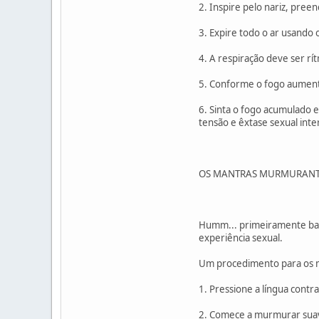
2. Inspire pelo nariz, pre
3. Expire todo o ar usando
4. A respiração deve ser rít
5. Conforme o fogo aument
6. Sinta o fogo acumulado 
tensão e êxtase sexual int
OS MANTRAS MURMURANT
Humm... primeiramente bai
experiência sexual.
Um procedimento para os m
1. Pressione a língua contr
2. Comece a murmurar sua