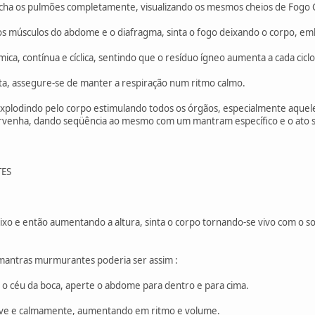
encha os pulmões completamente, visualizando os mesmos cheios de Fogo 
 os músculos do abdome e o diafragma, sinta o fogo deixando o corpo, e
mica, contínua e cíclica, sentindo que o resíduo ígneo aumenta a cada ciclo
a, assegure-se de manter a respiração num ritmo calmo.
explodindo pelo corpo estimulando todos os órgãos, especialmente aquel
ervenha, dando seqüência ao mesmo com um mantram específico e o ato s
ES
xo e então aumentando a altura, sinta o corpo tornando-se vivo com o
antras murmurantes poderia ser assim :
a o céu da boca, aperte o abdome para dentro e para cima.
ve e calmamente, aumentando em ritmo e volume.