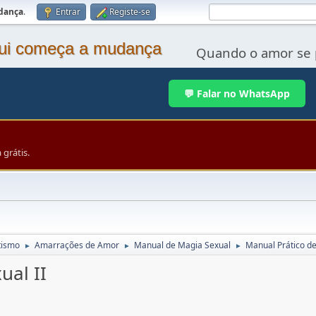
udança
.
Entrar
Registe-se
Quando o amor se 
💬 Falar no WhatsApp
grátis.
tismo
Amarrações de Amor
Manual de Magia Sexual
Manual Prático de
►
►
►
ual II