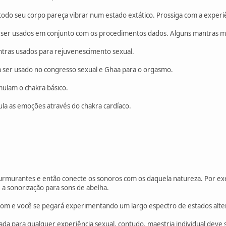
odo seu corpo pareça vibrar num estado extático. Prossiga com a experiê
 ser usados em conjunto com os procedimentos dados. Alguns mantras mu
tras usados para rejuvenescimento sexual.
 ser usado no congresso sexual e Ghaa para o orgasmo.
ulam o chakra básico.
ula as emoções através do chakra cardíaco.
murantes e então conecte os sonoros com os daquela natureza. Por ex
a sonorização para sons de abelha.
som e você se pegará experimentando um largo espectro de estados alte
ada para qualquer experiência sexual, contudo, maestria individual deve 