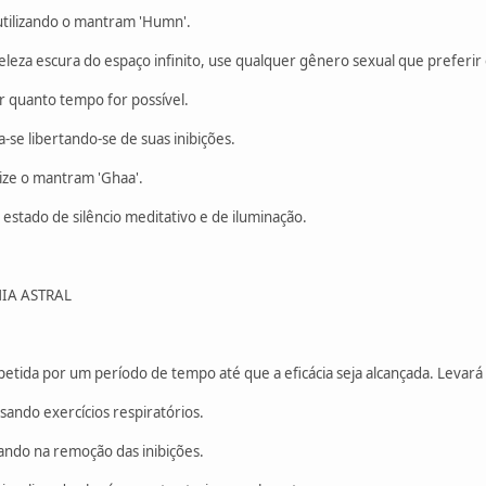
utilizando o mantram 'Humn'.
 beleza escura do espaço infinito, use qualquer gênero sexual que preferi
 quanto tempo for possível.
-se libertando-se de suas inibições.
ize o mantram 'Ghaa'.
stado de silêncio meditativo e de iluminação.
IA ASTRAL
petida por um período de tempo até que a eficácia seja alcançada. Levar
ando exercícios respiratórios.
ndo na remoção das inibições.