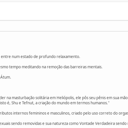
 e entre num estado de profundo relaxamento.
esmo tempo meditando na remoção das barreiras mentais.
 Átum.
der na masturbação solitária em Heliópolis, ele pôs seu pênis em sua mão
, isto é, Shu e Tefnut, a criação do mundo em termos humanos."
ributos internos femininos e masculinos, criado pelo uso correto do orga
s sexuais sendo removidas e sua natureza como Vontade Verdadeira sendo