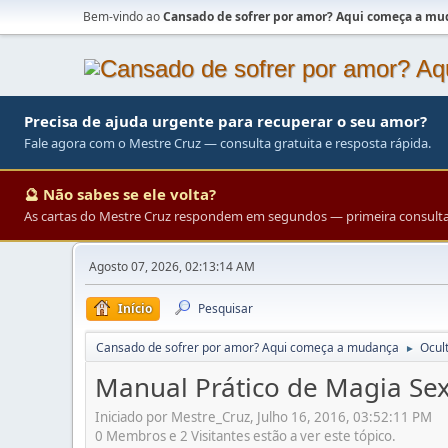
Bem-vindo ao
Cansado de sofrer por amor? Aqui começa a m
Precisa de ajuda urgente para recuperar o seu amor?
Fale agora com o Mestre Cruz — consulta gratuita e resposta rápida.
🔮 Não sabes se ele volta?
As cartas do Mestre Cruz respondem em segundos — primeira consulta 
Agosto 07, 2026, 02:13:14 AM
Início
Pesquisar
Cansado de sofrer por amor? Aqui começa a mudança
Ocul
►
Manual Prático de Magia Sex
Iniciado por Mestre_Cruz, Julho 16, 2016, 03:52:11 PM
0 Membros e 2 Visitantes estão a ver este tópico.