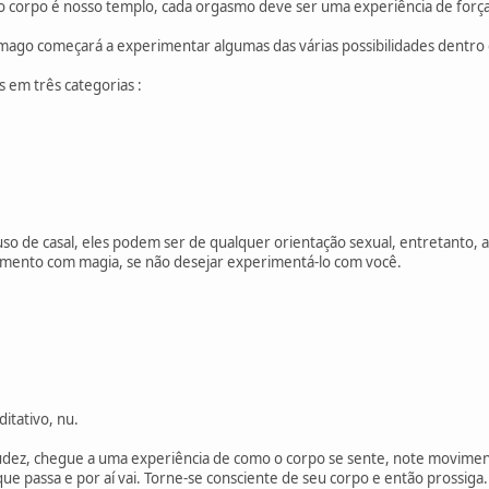
 corpo é nosso templo, cada orgasmo deve ser uma experiência de força
 mago começará a experimentar algumas das várias possibilidades dentro 
s em três categorias :
so de casal, eles podem ser de qualquer orientação sexual, entretanto, 
imento com magia, se não desejar experimentá-lo com você.
itativo, nu.
dez, chegue a uma experiência de como o corpo se sente, note moviment
que passa e por aí vai. Torne-se consciente de seu corpo e então prossiga.