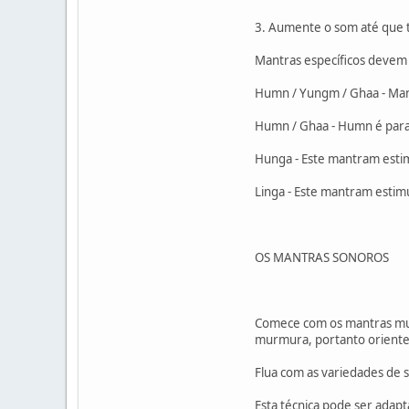
3. Aumente o som até que t
Mantras específicos devem
Humn / Yungm / Ghaa - Man
Humn / Ghaa - Humn é para
Hunga - Este mantram estim
Linga - Este mantram estim
OS MANTRAS SONOROS
Comece com os mantras mur
murmura, portanto oriente 
Flua com as variedades de 
Esta técnica pode ser adapt