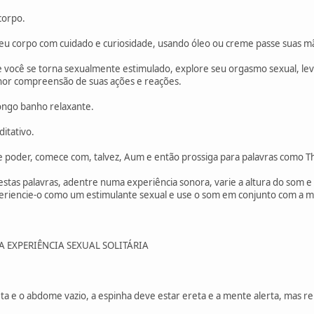
corpo.
 seu corpo com cuidado e curiosidade, usando óleo ou creme passe suas 
e você se torna sexualmente estimulado, explore seu orgasmo sexual, l
hor compreensão de suas ações e reações.
ongo banho relaxante.
itativo.
e poder, comece com, talvez, Aum e então prossiga para palavras como 
 estas palavras, adentre numa experiência sonora, varie a altura do som 
eriencie-o como um estimulante sexual e use o som em conjunto com a 
 EXPERIÊNCIA SEXUAL SOLITÁRIA
ta e o abdome vazio, a espinha deve estar ereta e a mente alerta, mas re