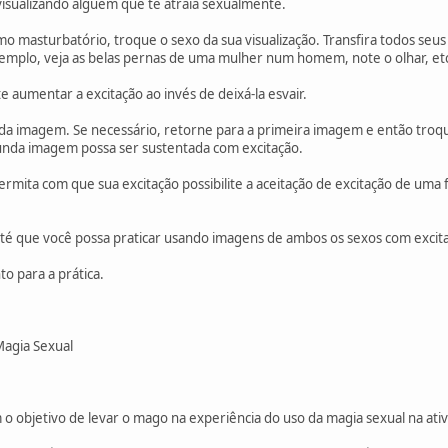
isualizando alguém que te atraia sexualmente.
o masturbatório, troque o sexo da sua visualização. Transfira todos seus
emplo, veja as belas pernas de uma mulher num homem, note o olhar, et
 aumentar a excitação ao invés de deixá-la esvair.
o da imagem. Se necessário, retorne para a primeira imagem e então tr
gunda imagem possa ser sustentada com excitação.
ermita com que sua excitação possibilite a aceitação de excitação de uma
 até que você possa praticar usando imagens de ambos os sexos com excita
to para a prática.
Magia Sexual
 o objetivo de levar o mago na experiência do uso da magia sexual na ativ