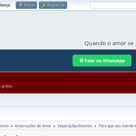
udança
.
Entrar
Registe-se
Quando o amor se 
💬 Falar no WhatsApp
grátis.
tismo
Amarrações de Amor
Separações/Desvios
Para que seu marido 
►
►
►