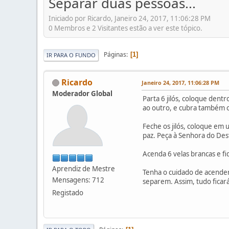
Separar duas pessoas...
Iniciado por Ricardo, Janeiro 24, 2017, 11:06:28 PM
0 Membros e 2 Visitantes estão a ver este tópico.
Páginas
1
IR PARA O FUNDO
Ricardo
Janeiro 24, 2017, 11:06:28 PM
Moderador Global
Parta 6 jilós, coloque dent
ao outro, e cubra também o
Feche os jilós, coloque em 
paz. Peça à Senhora do De
Acenda 6 velas brancas e fi
Aprendiz de Mestre
Tenha o cuidado de acender
Mensagens: 712
separem. Assim, tudo ficar
Registado