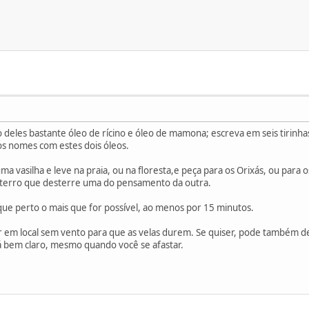
ro deles bastante óleo de rícino e óleo de mamona; escreva em seis tiri
s nomes com estes dois óleos.
uma vasilha e leve na praia, ou na floresta,e peça para os Orixás, ou par
sterro que desterre uma do pensamento da outra.
que perto o mais que for possível, ao menos por 15 minutos.
 em local sem vento para que as velas durem. Se quiser, pode também de
á bem claro, mesmo quando você se afastar.