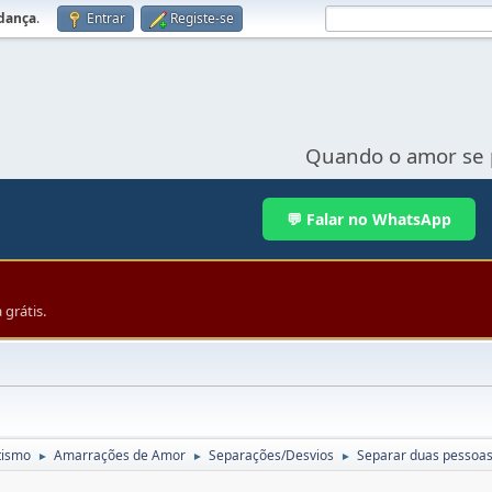
udança
.
Entrar
Registe-se
Quando o amor se 
💬 Falar no WhatsApp
grátis.
tismo
Amarrações de Amor
Separações/Desvios
Separar duas pessoas.
►
►
►