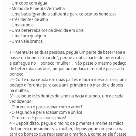
- Um copo com água
- Molho de Pimenta Vermelha
- Uma bacia (grande o suficiente para colocar os bonecos)
- Três dentes de alho
- Uma cebola
- Uma beterraba cozida dividida em dois
- Uma faca qualquer
- Uma vela branca
1º -Mentalize as duas pessoas, pegue um parte da beterraba e
passe no boneco "marido", pegue a outra parte de beterraba
e esfregue no boneco "mulher". Não passe o mesmo pedaço
de beterraba nos dois, pegue um pedaço diferente para cada
boneco.
2º- Corte uma cebola em duas partes e faça a mesma coisa, um
pedaço diferente para cada um, primeiro no marido e depois
na mulher.
3º - coloque três dentes de alho na bacia dizendo, um de cada
vez dizendo:
- O primeiro é para acabar com o amor!
- O segundo é para acabar com a união!
- O terceiro é para nunca mais!
4º- Depois disso, pegue o molho de pimenta e molhe as mãos
do boneco que simboliza a mulher, depois jogue um pouco na
cara do boneco que representa o marido. É como se ele ficasse