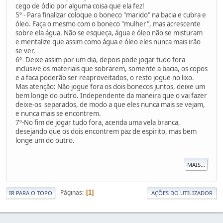
cego de ódio por alguma coisa que ela fez!
5º - Para finalizar coloque o boneco "marido" na bacia e cubra e
óleo. Faça o mesmo com o boneco "mulher", mas acrescente
sobre ela água. Não se esqueça, água e óleo não se misturam
e mentalize que assim como água e óleo eles nunca mais irão
se ver.
6º- Deixe assim por um dia, depois pode jogar tudo fora
inclusive os materiais que sobrarem, somente a bacia, os copos
e a faca poderão ser reaproveitados, o resto jogue no lixo.
Mas atenção: Não jogue fora os dois bonecos juntos, deixe um
bem longe do outro. Independente da maneira que o vai fazer
deixe-os separados, de modo a que eles nunca mais se vejam,
e nunca mais se encontrem.
7º-No fim de jogar tudo fora, acenda uma vela branca,
desejando que os dois encontrem paz de espirito, mas bem
longe um do outro.
MAIS...
Páginas
1
IR PARA O TOPO
AÇÕES DO UTILIZADOR