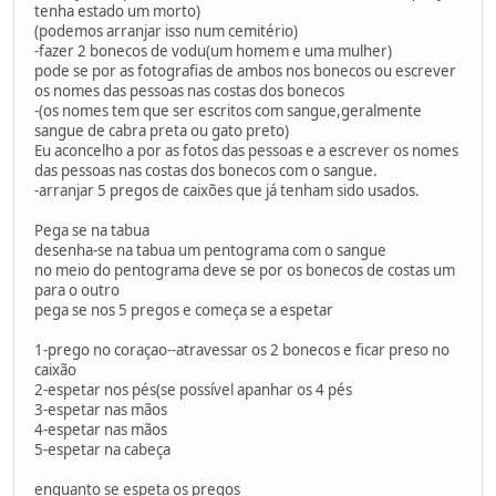
tenha estado um morto)
(podemos arranjar isso num cemitério)
-fazer 2 bonecos de vodu(um homem e uma mulher)
pode se por as fotografias de ambos nos bonecos ou escrever
os nomes das pessoas nas costas dos bonecos
-(os nomes tem que ser escritos com sangue,geralmente
sangue de cabra preta ou gato preto)
Eu aconcelho a por as fotos das pessoas e a escrever os nomes
das pessoas nas costas dos bonecos com o sangue.
-arranjar 5 pregos de caixões que já tenham sido usados.
Pega se na tabua
desenha-se na tabua um pentograma com o sangue
no meio do pentograma deve se por os bonecos de costas um
para o outro
pega se nos 5 pregos e começa se a espetar
1-prego no coraçao--atravessar os 2 bonecos e ficar preso no
caixão
2-espetar nos pés(se possível apanhar os 4 pés
3-espetar nas mãos
4-espetar nas mãos
5-espetar na cabeça
enquanto se espeta os pregos