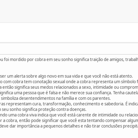
 foi mordido por cobra em seu sonho significa traição de amigos, trabal
er um alerta sobre algo novo em sua vida e que você não está atento.
o com cobra tem conotação sexual onde a cobra representa um símbolo fáli
a então significa seus medos relacionados a sexo, intimidade ou comprom
gnifica uma pessoa que é falsa e não merece sua confiança. Tenha cautela
simboliza desentendimentos na família e com os parentes.
ras representam cura, transformação, conhecimento e sabedoria. É indi
 seu sonho significa proteção contra doenças.
do uma cobra viva indica que você está carente de intimidade ou relaci
r a cobra, então pode significar que você esta tentando compensar alguma
 deve dar importância a pequenos detalhes e não tirar conclusões precipit