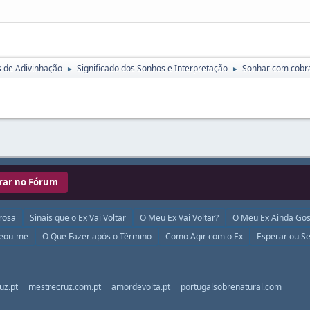
s de Adivinhação
Significado dos Sonhos e Interpretação
Sonhar com cobr
►
►
rar no Fórum
rosa
Sinais que o Ex Vai Voltar
O Meu Ex Vai Voltar?
O Meu Ex Ainda Gos
ueou-me
O Que Fazer após o Término
Como Agir com o Ex
Esperar ou Se
uz.pt
mestrecruz.com.pt
amordevolta.pt
portugalsobrenatural.com