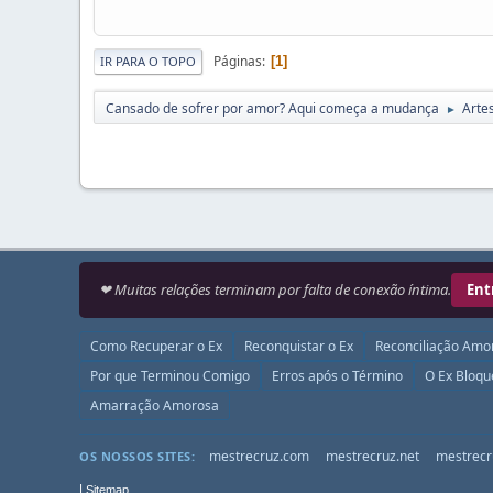
Páginas
1
IR PARA O TOPO
Cansado de sofrer por amor? Aqui começa a mudança
Arte
►
❤ Muitas relações terminam por falta de conexão íntima.
Ent
Como Recuperar o Ex
Reconquistar o Ex
Reconciliação Amo
Por que Terminou Comigo
Erros após o Término
O Ex Bloq
Amarração Amorosa
mestrecruz.com
mestrecruz.net
mestrecr
OS NOSSOS SITES:
|
Sitemap