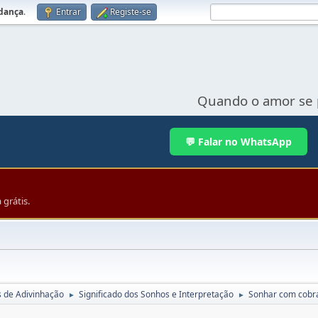
udança
.
Entrar
Registe-se
Quando o amor se 
💬 Falar no WhatsApp
grátis.
s de Adivinhação
Significado dos Sonhos e Interpretação
Sonhar com cobr
►
►