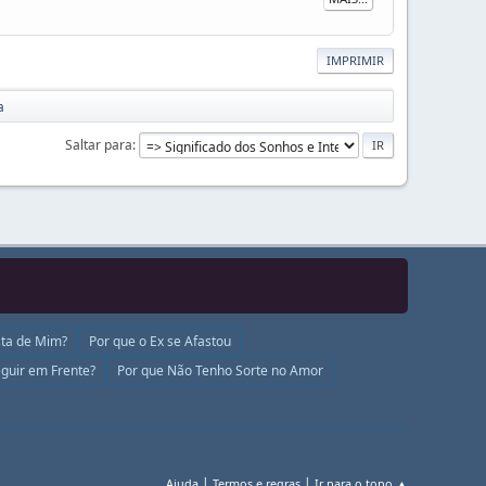
IMPRIMIR
a
Saltar para
ta de Mim?
Por que o Ex se Afastou
guir em Frente?
Por que Não Tenho Sorte no Amor
|
|
Ajuda
Termos e regras
Ir para o topo ▲