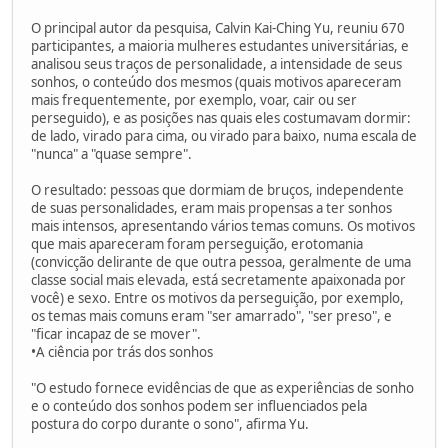
O principal autor da pesquisa, Calvin Kai-Ching Yu, reuniu 670
participantes, a maioria mulheres estudantes universitárias, e
analisou seus traços de personalidade, a intensidade de seus
sonhos, o conteúdo dos mesmos (quais motivos apareceram
mais frequentemente, por exemplo, voar, cair ou ser
perseguido), e as posições nas quais eles costumavam dormir:
de lado, virado para cima, ou virado para baixo, numa escala de
"nunca" a "quase sempre".
O resultado: pessoas que dormiam de bruços, independente
de suas personalidades, eram mais propensas a ter sonhos
mais intensos, apresentando vários temas comuns. Os motivos
que mais apareceram foram perseguição, erotomania
(convicção delirante de que outra pessoa, geralmente de uma
classe social mais elevada, está secretamente apaixonada por
você) e sexo. Entre os motivos da perseguição, por exemplo,
os temas mais comuns eram "ser amarrado", "ser preso", e
"ficar incapaz de se mover".
•A ciência por trás dos sonhos
"O estudo fornece evidências de que as experiências de sonho
e o conteúdo dos sonhos podem ser influenciados pela
postura do corpo durante o sono", afirma Yu.