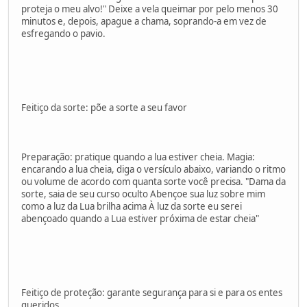
proteja o meu alvo!" Deixe a vela queimar por pelo menos 30
minutos e, depois, apague a chama, soprando-a em vez de
esfregando o pavio.
Feitiço da sorte: põe a sorte a seu favor
Preparação: pratique quando a lua estiver cheia. Magia:
encarando a lua cheia, diga o versículo abaixo, variando o ritmo
ou volume de acordo com quanta sorte você precisa. "Dama da
sorte, saia de seu curso oculto Abençoe sua luz sobre mim
como a luz da Lua brilha acima À luz da sorte eu serei
abençoado quando a Lua estiver próxima de estar cheia"
Feitiço de proteção: garante segurança para si e para os entes
queridos