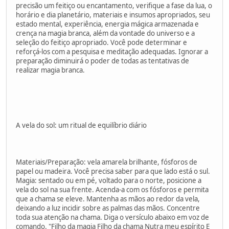
precisão um feitiço ou encantamento, verifique a fase da lua, o
horário e dia planetário, materiais e insumos apropriados, seu
estado mental, experiência, energia mágica armazenada e
crença na magia branca, além da vontade do universo e a
seleção do feitiço apropriado. Você pode determinar e
reforçá-los com a pesquisa e meditação adequadas. Ignorar a
preparação diminuirá o poder de todas as tentativas de
realizar magia branca.
A vela do sol: um ritual de equilíbrio diário
Materiais/Preparação: vela amarela brilhante, fósforos de
papel ou madeira. Você precisa saber para que lado está o sul.
Magia: sentado ou em pé, voltado para o norte, posicione a
vela do sol na sua frente. Acenda-a com os fósforos e permita
que a chama se eleve. Mantenha as mãos ao redor da vela,
deixando a luz incidir sobre as palmas das mãos. Concentre
toda sua atenção na chama. Diga o versículo abaixo em voz de
comando. "Filho da magia Filho da chama Nutra meu espírito E