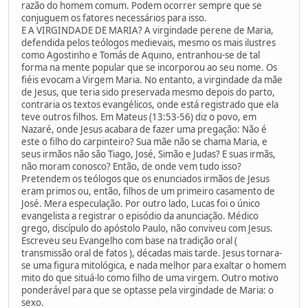
razão do homem comum. Podem ocorrer sempre que se
conjuguem os fatores necessários para isso.
E A VIRGINDADE DE MARIA? A virgindade perene de Maria,
defendida pelos teólogos medievais, mesmo os mais ilustres
como Agostinho e Tomás de Aquino, entranhou-se de tal
forma na mente popular que se incorporou ao seu nome. Os
fiéis evocam a Virgem Maria. No entanto, a virgindade da mãe
de Jesus, que teria sido preservada mesmo depois do parto,
contraria os textos evangélicos, onde está registrado que ela
teve outros filhos. Em Mateus (13:53-56) diz o povo, em
Nazaré, onde Jesus acabara de fazer uma pregação: Não é
este o filho do carpinteiro? Sua mãe não se chama Maria, e
seus irmãos não são Tiago, José, Simão e Judas? E suas irmãs,
não moram conosco? Então, de onde vem tudo isso?
Pretendem os teólogos que os enunciados irmãos de Jesus
eram primos ou, então, filhos de um primeiro casamento de
José. Mera especulação. Por outro lado, Lucas foi o único
evangelista a registrar o episódio da anunciação. Médico
grego, discípulo do apóstolo Paulo, não conviveu com Jesus.
Escreveu seu Evangelho com base na tradição oral (
transmissão oral de fatos ), décadas mais tarde. Jesus tornara-
se uma figura mitológica, e nada melhor para exaltar o homem
mito do que situá-lo como filho de uma virgem. Outro motivo
ponderável para que se optasse pela virgindade de Maria: o
sexo.