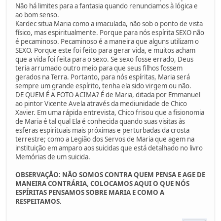
Não há limites para a fantasia quando renunciamos à lógica e
ao bom senso.
Kardec situa Maria como a imaculada, não sob o ponto de vista
físico, mas espiritualmente. Porque para nós espírita SEXO não
é pecaminoso. Pecaminoso é a maneira que alguns utilizam o
SEXO. Porque este foi feito para gerar vida, e muitos acham
que a vida foi feita para o sexo. Se sexo fosse errado, Deus
teria arrumado outro meio para que seus filhos fossem
gerados na Terra. Portanto, para nós espíritas, Maria será
sempre um grande espírito, tenha ela sido virgem ou não.
DE QUEM É A FOTO ACIMA? É de Maria, ditada por Emmanuel
ao pintor Vicente Avela através da mediunidade de Chico
Xavier. Em uma rápida entrevista, Chico frisou que a fisionomia
de Maria é tal qual Ela é conhecida quando suas visitas às
esferas espirituais mais próximas e perturbadas da crosta
terrestre; como a Legião dos Servos de Maria que agem na
instituição em amparo aos suicidas que está detalhado no livro
Memórias de um suicida.
OBSERVAÇÃO: NÃO SOMOS CONTRA QUEM PENSA E AGE DE
MANEIRA CONTRÁRIA, COLOCAMOS AQUI O QUE NÓS
ESPÍRITAS PENSAMOS SOBRE MARIA E COMO A
RESPEITAMOS.