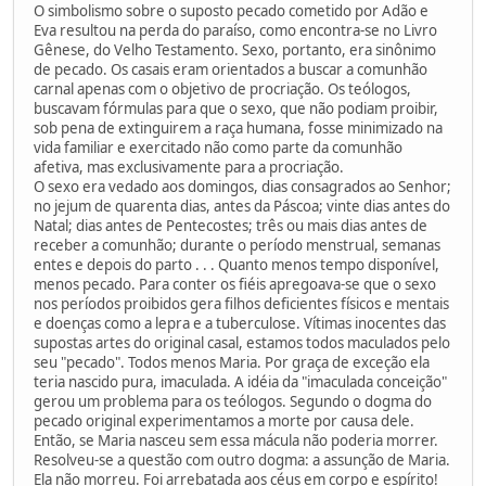
O simbolismo sobre o suposto pecado cometido por Adão e
Eva resultou na perda do paraíso, como encontra-se no Livro
Gênese, do Velho Testamento. Sexo, portanto, era sinônimo
de pecado. Os casais eram orientados a buscar a comunhão
carnal apenas com o objetivo de procriação. Os teólogos,
buscavam fórmulas para que o sexo, que não podiam proibir,
sob pena de extinguirem a raça humana, fosse minimizado na
vida familiar e exercitado não como parte da comunhão
afetiva, mas exclusivamente para a procriação.
O sexo era vedado aos domingos, dias consagrados ao Senhor;
no jejum de quarenta dias, antes da Páscoa; vinte dias antes do
Natal; dias antes de Pentecostes; três ou mais dias antes de
receber a comunhão; durante o período menstrual, semanas
entes e depois do parto . . . Quanto menos tempo disponível,
menos pecado. Para conter os fiéis apregoava-se que o sexo
nos períodos proibidos gera filhos deficientes físicos e mentais
e doenças como a lepra e a tuberculose. Vítimas inocentes das
supostas artes do original casal, estamos todos maculados pelo
seu "pecado". Todos menos Maria. Por graça de exceção ela
teria nascido pura, imaculada. A idéia da "imaculada conceição"
gerou um problema para os teólogos. Segundo o dogma do
pecado original experimentamos a morte por causa dele.
Então, se Maria nasceu sem essa mácula não poderia morrer.
Resolveu-se a questão com outro dogma: a assunção de Maria.
Ela não morreu. Foi arrebatada aos céus em corpo e espírito!