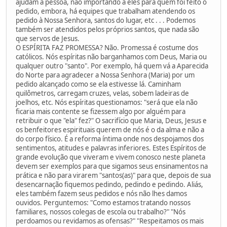
ajudam a pessoa, não importando a eles para quem foi feito o
pedido, embora, há equipes que trabalham atendendo os
pedido à Nossa Senhora, santos do lugar, etc . . . Podemos
também ser atendidos pelos próprios santos, que nada são
que servos de Jesus.
O ESPÍRITA FAZ PROMESSA? Não. Promessa é costume dos
católicos. Nós espíritas não barganhamos com Deus, Maria ou
qualquer outro "santo". Por exemplo, há quem vá a Aparecida
do Norte para agradecer a Nossa Senhora (Maria) por um
pedido alcançado como se ela estivesse lá. Caminham
quilômetros, carregam cruzes, velas, sobem ladeiras de
joelhos, etc. Nós espíritas questionamos: "será que ela não
ficaria mais contente se fizessem algo por alguém para
retribuir o que "ela" fez?" O sacrifício que Maria, Deus, Jesus e
os benfeitores espirituais querem de nós é o da alma e não a
do corpo físico. É a reforma íntima onde nos despojamos dos
sentimentos, atitudes e palavras inferiores. Estes Espíritos de
grande evolução que viveram e vivem conosco neste planeta
devem ser exemplos para que sigamos seus ensinamentos na
prática e não para virarem "santos(as)" para que, depois de sua
desencarnação fiquemos pedindo, pedindo e pedindo. Aliás,
eles também fazem seus pedidos e nós não lhes damos
ouvidos. Perguntemos: "Como estamos tratando nossos
familiares, nossos colegas de escola ou trabalho?" "Nós
perdoamos ou revidamos as ofensas?" "Respeitamos os mais