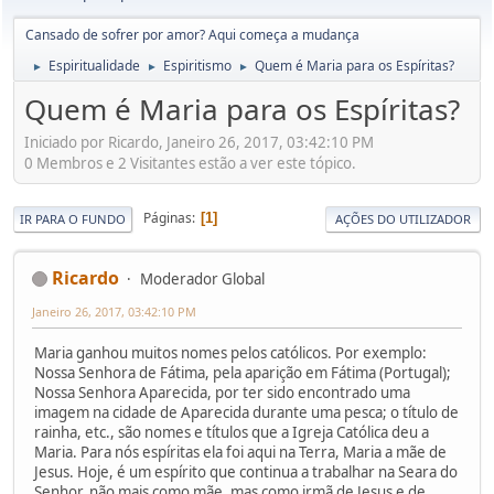
Cansado de sofrer por amor? Aqui começa a mudança
Espiritualidade
Espiritismo
Quem é Maria para os Espíritas?
►
►
►
Quem é Maria para os Espíritas?
Iniciado por Ricardo, Janeiro 26, 2017, 03:42:10 PM
0 Membros e 2 Visitantes estão a ver este tópico.
Páginas
1
IR PARA O FUNDO
AÇÕES DO UTILIZADOR
Ricardo
Moderador Global
Janeiro 26, 2017, 03:42:10 PM
Maria ganhou muitos nomes pelos católicos. Por exemplo:
Nossa Senhora de Fátima, pela aparição em Fátima (Portugal);
Nossa Senhora Aparecida, por ter sido encontrado uma
imagem na cidade de Aparecida durante uma pesca; o título de
rainha, etc., são nomes e títulos que a Igreja Católica deu a
Maria. Para nós espíritas ela foi aqui na Terra, Maria a mãe de
Jesus. Hoje, é um espírito que continua a trabalhar na Seara do
Senhor, não mais como mãe, mas como irmã de Jesus e de