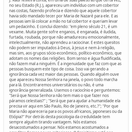
no seu Estado (R.J.), apareceu um indivíduo com um cobertor
nas costas, fazendo profecia e dizendo que aquele cobertor
havia sido mandado tecer por Maria de Nazaré para ele. E as
pessoas iam lá colocar a mão no tal cobertor e queriam levar
um pedacinho. E conclui dizendo: "em pleno século 21, é um
vexame. Muita gente sofre enganos, é enganada, é iludida,
furtada, roubada, porque não amadureceu emocionalmente,
intelectualmente, não aprendeu a raciocinar. E estes quesitos
não podem ser imputados à Deus, à Jesus e nem à religião,
mas sim, aos grupos sócio-econômico, político-econômico, que
adotam os nomes das religiões. Bom senso e água fluidificada,
não fazem mal a ninguém. É a ingenuidade que faz com que as
pessoas busquem este tipo de coisa. Isso vai gerando a
ignorância cada vez maior das pessoas. Quando alguém ouve
que apareceu Nossa Senhora na janela, o povo todo marcha
para lá. Encontraremos universitários ou não, é uma
ignorância generalizada. Usemos o raciocínio e perguntemos:
"Será que Nossa Senhora não tem mais o que fazer nos
páramos celestiais?" ; "Será que para ajudar a humanidade ela
precisa vir aqui em São Paulo, Rio de Janeiro, etc.?"; "Por que
Maria não apareceria para os povos africanos, japoneses ou da
Etiópia?" Por detrás desta psicologia da credulidade tem
sempre alguém tirando vantagem. Nós estamos
desacostumados a pensar. Nós estamos acostumados a