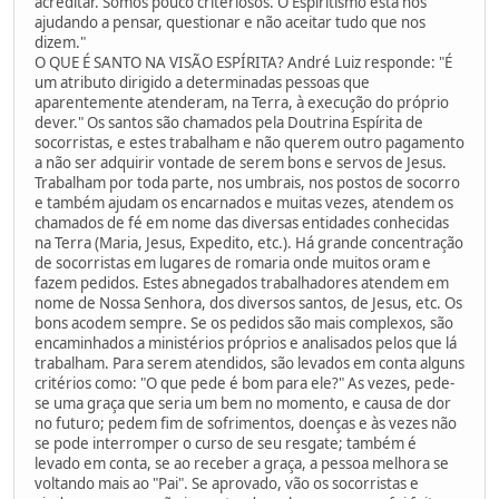
acreditar. Somos pouco criteriosos. O Espiritismo está nos
ajudando a pensar, questionar e não aceitar tudo que nos
dizem."
O QUE É SANTO NA VISÃO ESPÍRITA? André Luiz responde: "É
um atributo dirigido a determinadas pessoas que
aparentemente atenderam, na Terra, à execução do próprio
dever." Os santos são chamados pela Doutrina Espírita de
socorristas, e estes trabalham e não querem outro pagamento
a não ser adquirir vontade de serem bons e servos de Jesus.
Trabalham por toda parte, nos umbrais, nos postos de socorro
e também ajudam os encarnados e muitas vezes, atendem os
chamados de fé em nome das diversas entidades conhecidas
na Terra (Maria, Jesus, Expedito, etc.). Há grande concentração
de socorristas em lugares de romaria onde muitos oram e
fazem pedidos. Estes abnegados trabalhadores atendem em
nome de Nossa Senhora, dos diversos santos, de Jesus, etc. Os
bons acodem sempre. Se os pedidos são mais complexos, são
encaminhados a ministérios próprios e analisados pelos que lá
trabalham. Para serem atendidos, são levados em conta alguns
critérios como: "O que pede é bom para ele?" As vezes, pede-
se uma graça que seria um bem no momento, e causa de dor
no futuro; pedem fim de sofrimentos, doenças e às vezes não
se pode interromper o curso de seu resgate; também é
levado em conta, se ao receber a graça, a pessoa melhora se
voltando mais ao "Pai". Se aprovado, vão os socorristas e