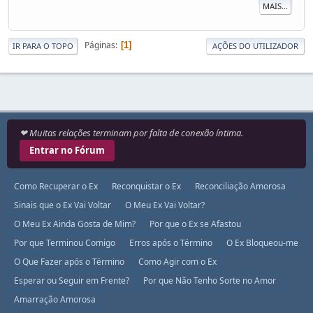
MAIS...
Páginas
1
IR PARA O TOPO
AÇÕES DO UTILIZADOR
❤ Muitas relações terminam por falta de conexão íntima.
Entrar no Fórum
Como Recuperar o Ex
Reconquistar o Ex
Reconciliação Amorosa
Sinais que o Ex Vai Voltar
O Meu Ex Vai Voltar?
O Meu Ex Ainda Gosta de Mim?
Por que o Ex se Afastou
Por que Terminou Comigo
Erros após o Término
O Ex Bloqueou-me
O Que Fazer após o Término
Como Agir com o Ex
Esperar ou Seguir em Frente?
Por que Não Tenho Sorte no Amor
Amarração Amorosa