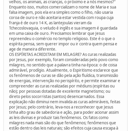
velhos, os animais, as crianças, o próximo e a nós mesmos?"
Enquanto isso, muitos comercializam o nome de Maria e sua
falsa imagem, pois ela era simples como o filho, não usaria
coroa de ouro e não aceitaria estar vestida com roupa cuja
franja é de ouro 14 K, as lantejoulas vieram da
Tchecoslovaquia, o veludo é inglês e sua imagem é guardada
em uma caixa de ouro. Precisamos lembrar que Jesus
repreendeu o comércio no templo religioso. Este é o que o
espírita pensa, sem querer impor ou ir contra quem pensa e
age de maneira diferente.
OS ESPÍRITAS ACREDITAM EM MILAGRE? As curas realizadas
por Jesus, por exemplo, foram consideradas pelo povo como
milagres, no sentido que a palavra tinha na época: o de coisa
admirável, prodígio. Atualmente, o Espiritismo esclarece que
os fenômenos de curas se dão pela ação fluídica, transmissão
de energias, intervenção no perispírito, e permite examinar e
compreender as curas realizadas por médiuns (espíritas ou
não); por pessoas dotadas de excelente magnetismo; ou
direto pelos socorristas (santos) desencarnados. Essa
explicação não diminui nem invalida as curas admiráveis, feitas
por Jesus; pelo contrário, leva-nos a reconhecer que Jesus
tinha alto grau de sabedoria e ação, para poder acionar assim
as leis divinas e produzir tais fenômenos. Os fatos como
milagres nada mais são do que fenômenos; fenômenos que
estão dentro das leis naturais; são efeitos cuja causa escapa à