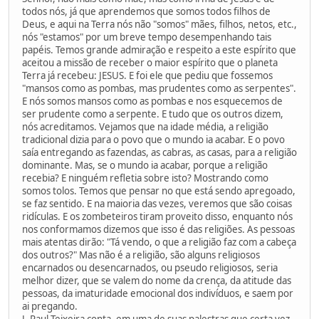
todos nós, já que aprendemos que somos todos filhos de
Deus, e aqui na Terra nós não "somos" mães, filhos, netos, etc.,
nós "estamos" por um breve tempo desempenhando tais
papéis. Temos grande admiração e respeito a este espírito que
aceitou a missão de receber o maior espírito que o planeta
Terra já recebeu: JESUS. E foi ele que pediu que fossemos
"mansos como as pombas, mas prudentes como as serpentes".
E nós somos mansos como as pombas e nos esquecemos de
ser prudente como a serpente. E tudo que os outros dizem,
nós acreditamos. Vejamos que na idade média, a religião
tradicional dizia para o povo que o mundo ia acabar. E o povo
saía entregando as fazendas, as cabras, as casas, para a religião
dominante. Mas, se o mundo ia acabar, porque a religião
recebia? E ninguém refletia sobre isto? Mostrando como
somos tolos. Temos que pensar no que está sendo apregoado,
se faz sentido. E na maioria das vezes, veremos que são coisas
ridículas. E os zombeteiros tiram proveito disso, enquanto nós
nos conformamos dizemos que isso é das religiões. As pessoas
mais atentas dirão: "Tá vendo, o que a religião faz com a cabeça
dos outros?" Mas não é a religião, são alguns religiosos
encarnados ou desencarnados, ou pseudo religiosos, seria
melhor dizer, que se valem do nome da crença, da atitude das
pessoas, da imaturidade emocional dos indivíduos, e saem por
ai pregando.
J. Raul Teixeira conta, em uma de suas palestras que certa vez,