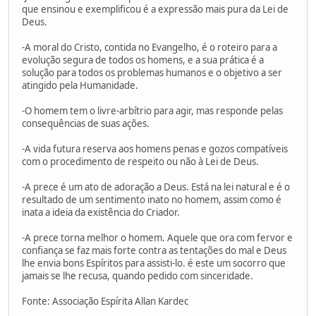
que ensinou e exemplificou é a expressão mais pura da Lei de
Deus.
-A moral do Cristo, contida no Evangelho, é o roteiro para a
evolução segura de todos os homens, e a sua prática é a
solução para todos os problemas humanos e o objetivo a ser
atingido pela Humanidade.
-O homem tem o livre-arbítrio para agir, mas responde pelas
consequências de suas ações.
-A vida futura reserva aos homens penas e gozos compatíveis
com o procedimento de respeito ou não à Lei de Deus.
-A prece é um ato de adoração a Deus. Está na lei natural e é o
resultado de um sentimento inato no homem, assim como é
inata a ideia da existência do Criador.
-A prece torna melhor o homem. Aquele que ora com fervor e
confiança se faz mais forte contra as tentações do mal e Deus
lhe envia bons Espíritos para assisti-lo. é este um socorro que
jamais se lhe recusa, quando pedido com sinceridade.
Fonte: Associação Espírita Allan Kardec