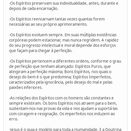
-Os Espíritos preservam sua individualidade, antes, durante e
depois de cada encarnação.
-Os Espíritos reencarnam tantas vezes quantas forem
necessárias ao seu próprio aprimoramento.
-Os Espíritos evoluem sempre. Em suas múltiplas existências
corpóreas podem estacionar, mas nunca regridem. A rapidez
do seu progresso intelectual e moral depende dos esforços
que façam para chegar à perfeição.
-Os Espíritos pertencem a diferentes ordens, conforme o grau
de perfeição que tenham alcançado: Espíritos Puros, que
atingiram a perfeição máxima; Bons Espíritos, nos quais o
desejo do bem é o que predomina; Espíritos Imperfeitos,
caracterizados pela ignorância, pelo desejo do mal e pelas
paixões inferiores.
-As relações dos Espíritos com os homens são constantes e
sempre existiram. Os bons Espíritos nos atraem para o bem,
sustentam-nos nas provas da vida e nos ajudam a suportá-las
com coragem e resignação. Os imperfeitos nos induzem ao
erro.
-Jesus é o guia e modelo para toda a Humanidade. E a Doutrina