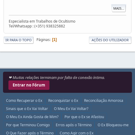
MAIS...
Especialista em Trabalhos de Ocultismo
Tel/Whatsapp : (+351) 938325882
Páginas
1
IR PARA O TOPO
AÇÕES DO UTILIZADOR
❤ Muitas relações terminam por falta de conexão íntima.
Entrar no Fórum
Como Recuperar o Ex
Reconquistar o Ex
Reconciliação Amorosa
Sinais que o Ex Vai Voltar
O Meu Ex Vai Voltar?
O Meu Ex Ainda Gosta de Mim?
Por que o Ex se Afastou
Por que Terminou Comigo
Erros após o Término
O Ex Bloqueou-me
O Que Fazer após o Término
Como Agir com o Ex