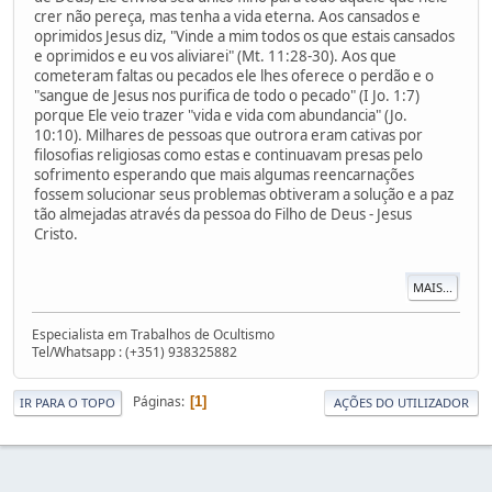
crer não pereça, mas tenha a vida eterna. Aos cansados e
oprimidos Jesus diz, "Vinde a mim todos os que estais cansados
e oprimidos e eu vos aliviarei" (Mt. 11:28-30). Aos que
cometeram faltas ou pecados ele lhes oferece o perdão e o
"sangue de Jesus nos purifica de todo o pecado" (I Jo. 1:7)
porque Ele veio trazer "vida e vida com abundancia" (Jo.
10:10). Milhares de pessoas que outrora eram cativas por
filosofias religiosas como estas e continuavam presas pelo
sofrimento esperando que mais algumas reencarnações
fossem solucionar seus problemas obtiveram a solução e a paz
tão almejadas através da pessoa do Filho de Deus - Jesus
Cristo.
MAIS...
Especialista em Trabalhos de Ocultismo
Tel/Whatsapp : (+351) 938325882
Páginas
1
IR PARA O TOPO
AÇÕES DO UTILIZADOR