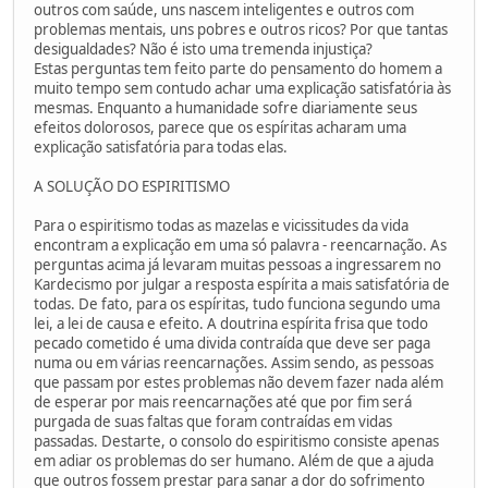
outros com saúde, uns nascem inteligentes e outros com
problemas mentais, uns pobres e outros ricos? Por que tantas
desigualdades? Não é isto uma tremenda injustiça?
Estas perguntas tem feito parte do pensamento do homem a
muito tempo sem contudo achar uma explicação satisfatória às
mesmas. Enquanto a humanidade sofre diariamente seus
efeitos dolorosos, parece que os espíritas acharam uma
explicação satisfatória para todas elas.
A SOLUÇÃO DO ESPIRITISMO
Para o espiritismo todas as mazelas e vicissitudes da vida
encontram a explicação em uma só palavra - reencarnação. As
perguntas acima já levaram muitas pessoas a ingressarem no
Kardecismo por julgar a resposta espírita a mais satisfatória de
todas. De fato, para os espíritas, tudo funciona segundo uma
lei, a lei de causa e efeito. A doutrina espírita frisa que todo
pecado cometido é uma divida contraída que deve ser paga
numa ou em várias reencarnações. Assim sendo, as pessoas
que passam por estes problemas não devem fazer nada além
de esperar por mais reencarnações até que por fim será
purgada de suas faltas que foram contraídas em vidas
passadas. Destarte, o consolo do espiritismo consiste apenas
em adiar os problemas do ser humano. Além de que a ajuda
que outros fossem prestar para sanar a dor do sofrimento