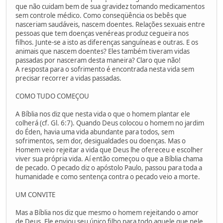
que não cuidam bem de sua gravidez tomando medicamentos
sem controle médico. Como conseqüência os bebês que
nasceriam saudáveis, nascem doentes. Relações sexuais entre
pessoas que tem doenças venéreas produz cegueira nos
filhos. Junte-se a isto as diferenças sanguíneas e outras. E os
animais que nascem doentes? Eles também tiveram vidas
passadas por nasceram desta maneira? Claro que não!
A resposta para o sofrimento é encontrada nesta vida sem
precisar recorrer a vidas passadas.
COMO TUDO COMEÇOU
A Bíblia nos diz que nesta vida o que o homem plantar ele
colherá (cf. Gl. 6:7). Quando Deus colocou o homem no jardim
do Éden, havia uma vida abundante para todos, sem
sofrimentos, sem dor, desigualdades ou doenças. Mas o
Homem veio rejeitar a vida que Deus lhe ofereceu e escolher
viver sua própria vida. Aí então começou o que a Bíblia chama
de pecado. O pecado diz o apóstolo Paulo, passou para toda a
humanidade e como sentença contra o pecado veio a morte.
UM CONVITE
Mas a Bíblia nos diz que mesmo o homem rejeitando o amor
de Deus, Ele enviou seu único filho para todo aquele que nele