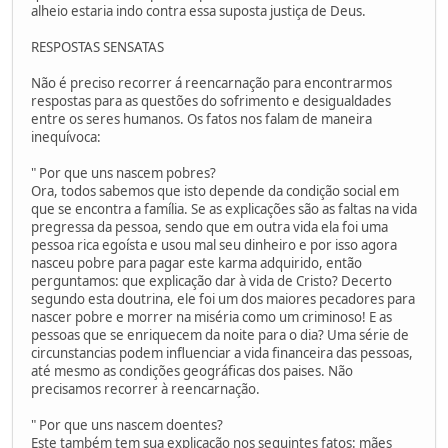
alheio estaria indo contra essa suposta justiça de Deus.
RESPOSTAS SENSATAS
Não é preciso recorrer á reencarnação para encontrarmos
respostas para as questões do sofrimento e desigualdades
entre os seres humanos. Os fatos nos falam de maneira
inequívoca:
" Por que uns nascem pobres?
Ora, todos sabemos que isto depende da condição social em
que se encontra a família. Se as explicações são as faltas na vida
pregressa da pessoa, sendo que em outra vida ela foi uma
pessoa rica egoísta e usou mal seu dinheiro e por isso agora
nasceu pobre para pagar este karma adquirido, então
perguntamos: que explicação dar à vida de Cristo? Decerto
segundo esta doutrina, ele foi um dos maiores pecadores para
nascer pobre e morrer na miséria como um criminoso! E as
pessoas que se enriquecem da noite para o dia? Uma série de
circunstancias podem influenciar a vida financeira das pessoas,
até mesmo as condições geográficas dos paises. Não
precisamos recorrer à reencarnação.
" Por que uns nascem doentes?
Este também tem sua explicação nos seguintes fatos: mães