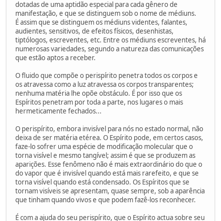
dotadas de uma aptidão especial para cada gênero de
manifestação, e que se distinguem sob o nome de médiuns.
É assim que se distinguem os médiuns videntes, falantes,
audientes, sensitivos, de efeitos físicos, desenhistas,
tiptólogos, escreventes, etc. Entre os médiuns escreventes, há
numerosas variedades, segundo a natureza das comunicações
que estão aptos a receber.
O fluido que compõe o perispírito penetra todos os corpos e
os atravessa como a luz atravessa os corpos transparentes;
nenhuma matéria lhe opõe obstáculo. É por isso que os
Espíritos penetram por toda a parte, nos lugares o mais
hermeticamente fechados...
O perispírito, embora invisível para nós no estado normal, não
deixa de ser matéria etérea. O Espírito pode, em certos casos,
faze-lo sofrer uma espécie de modificação molecular que o
torna visível e mesmo tangível; assim é que se produzem as
aparições. Esse fenômeno não é mais extraordinário do que o
do vapor que é invisível quando está mais rarefeito, e que se
torna visível quando está condensado. Os Espíritos que se
tornam visíveis se apresentam, quase sempre, sob a aparência
que tinham quando vivos e que podem fazê-los reconhecer.
É com a ajuda do seu perispírito, que o Espírito actua sobre seu