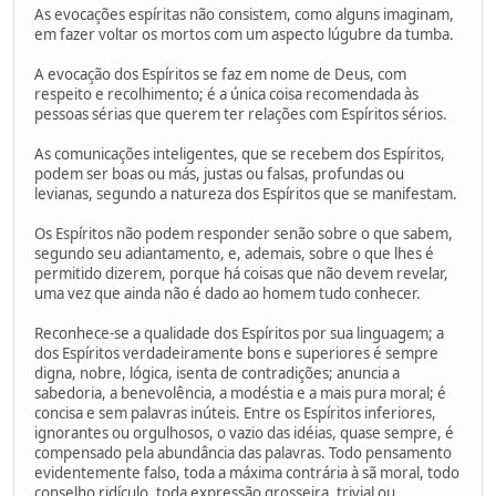
As evocações espíritas não consistem, como alguns imaginam,
em fazer voltar os mortos com um aspecto lúgubre da tumba.
A evocação dos Espíritos se faz em nome de Deus, com
respeito e recolhimento; é a única coisa recomendada às
pessoas sérias que querem ter relações com Espíritos sérios.
As comunicações inteligentes, que se recebem dos Espíritos,
podem ser boas ou más, justas ou falsas, profundas ou
levianas, segundo a natureza dos Espíritos que se manifestam.
Os Espíritos não podem responder senão sobre o que sabem,
segundo seu adiantamento, e, ademais, sobre o que lhes é
permitido dizerem, porque há coisas que não devem revelar,
uma vez que ainda não é dado ao homem tudo conhecer.
Reconhece-se a qualidade dos Espíritos por sua linguagem; a
dos Espíritos verdadeiramente bons e superiores é sempre
digna, nobre, lógica, isenta de contradições; anuncia a
sabedoria, a benevolência, a modéstia e a mais pura moral; é
concisa e sem palavras inúteis. Entre os Espíritos inferiores,
ignorantes ou orgulhosos, o vazio das idéias, quase sempre, é
compensado pela abundância das palavras. Todo pensamento
evidentemente falso, toda a máxima contrária à sã moral, todo
conselho ridículo, toda expressão grosseira, trivial ou