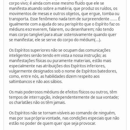
corpo vivo; é ainda com esse mesmo fluido que ele se
manifesta atuando sobre a matéria, que produz os ruídos, os
movimentos de mesas e outros objetos, que ergue, tomba ou
transporta. Esse fenômeno nada tem de surpreendente ...... É
igualmente com a ajuda do seu perispírito que o Espírito faz os
médiuns escreverem, falarem, ou desenharem; não tendo
mais corpo tangível para atuar ostensivamente quando quer
se manifestar, ele se serve do corpo do médium(...).
Os Espíritos superiores não se ocupam das comunicações
inteligentes senão tendo em vista a nossa instrução; as
manifestações físicas ou puramente materiais, estão mais
especialmente nas atribuições dos Espíritos inferiores,
vulgarmente designados sob o nome de Espíritos batedores,
como, entre nós, as habilidades dizem respeito aos
saltimbancos e não aos sábios.
Os mais poderosos médiuns de efeitos físicos ou outros, têm
tempos de interrupção, independentemente de sua vontade;
os charlatães não os têm jamais.
Os Espíritos não se tornam visíveis ao comando de ninguém,
mas por sua própria vontade, nas condições especiais que não
estão no poder de quem quer que seja provocar.