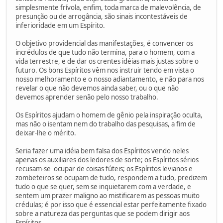
simplesmente frívola, enfim, toda marca de malevolência, de
presunção ou de arrogância, são sinais incontestáveis de
inferioridade em um Espírito.
O objetivo providencial das manifestações, é convencer os
incrédulos de que tudo não termina, para o homem, com a
vida terrestre, e de dar os crentes idéias mais justas sobre o
futuro. Os bons Espíritos vêm nos instruir tendo em vista o
nosso melhoramento e o nosso adiantamento, e não para nos
revelar o que não devemos ainda saber, ou o que não
devemos aprender senão pelo nosso trabalho.
Os Espíritos ajudam o homem de gênio pela inspiração oculta,
mas não o isentam nem do trabalho das pesquisas, a fim de
deixar-lhe o mérito.
Seria fazer uma idéia bem falsa dos Espíritos vendo neles
apenas os auxiliares dos ledores de sorte; os Espíritos sérios
recusam-se ocupar de coisas fúteis; os Espíritos levianos e
zombeteiros se ocupam de tudo, respondem a tudo, predizem
tudo o que se quer, sem se inquietarem com a verdade, e
sentem um prazer maligno ao mistificarem as pessoas muito
crédulas; é por isso que é essencial estar perfeitamente fixado
sobre a natureza das perguntas que se podem dirigir aos
Espíritos.