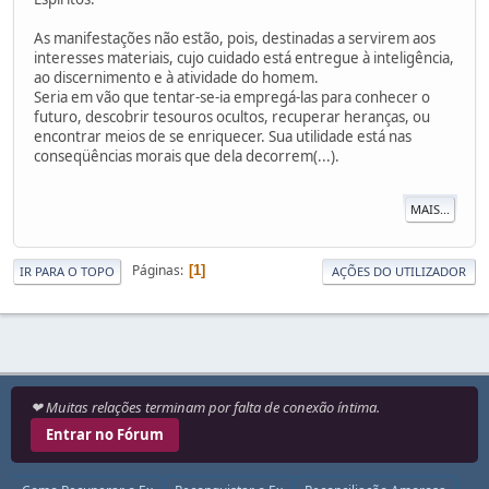
As manifestações não estão, pois, destinadas a servirem aos
interesses materiais, cujo cuidado está entregue à inteligência,
ao discernimento e à atividade do homem.
Seria em vão que tentar-se-ia empregá-las para conhecer o
futuro, descobrir tesouros ocultos, recuperar heranças, ou
encontrar meios de se enriquecer. Sua utilidade está nas
conseqüências morais que dela decorrem(...).
MAIS...
Páginas
1
IR PARA O TOPO
AÇÕES DO UTILIZADOR
❤ Muitas relações terminam por falta de conexão íntima.
Entrar no Fórum