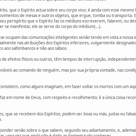
írito, que o Espírito actua sobre seu corpo vivo; é ainda com esse mesmo 
ovimentos de mesas e outros objetos, que ergue, tomba ou transporta. 
seu perispírito que o Espírito faz os médiuns escreverem, falarem, ou d
 se manifestar, ele se serve do corpo do médium(...).
o se ocupam das comunicações inteligentes senão tendo em vista a nossa i
ialmente nas atribuições dos Espíritos inferiores, vulgarmente designad
to aos saltimbancos e não aos sábios.
de efeitos físicos ou outros, têm tempos de interrupção, independentem
 visíveis ao comando de ninguém, mas por sua própria vontade, nas cond
 consistem, como alguns imaginam, em fazer voltar os mortos com um as
e faz em nome de Deus, com respeito e recolhimento; é a única coisa rec
es, que se recebem dos Espíritos, podem ser boas ou más, justas ou falsa
m.
sponder senão sobre o que sabem, segundo seu adiantamento, e, ademais
lar, uma vez que ainda não é dado ao homem tudo conhecer.