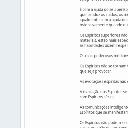
É com a ajuda do seu perisp
que produz os ruídos, os m
igualmente com a ajuda do 
ostensivamente quando quer
Os Espíritos superiores nã
materiais, estão mais espec
as habilidades dizem respei
Os mais poderosos médiuns 
Os Espíritos não se tornam
que seja provocar.
As evocações espíritas não
A evocação dos Espíritos s
com Espíritos sérios.
As comunicações inteligent
Espíritos que se manifesta
Os Espíritos não podem re
coisas que não devem reve