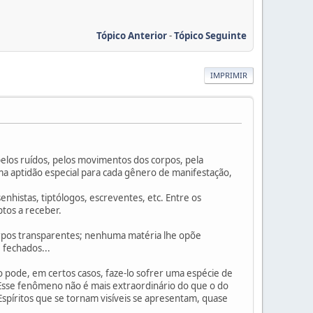
Tópico Anterior
-
Tópico Seguinte
IMPRIMIR
pelos ruídos, pelos movimentos dos corpos, pela
ma aptidão especial para cada gênero de manifestação,
senhistas, tiptólogos, escreventes, etc. Entre os
tos a receber.
corpos transparentes; nenhuma matéria lhe opõe
 fechados...
to pode, em certos casos, faze-lo sofrer uma espécie de
 Esse fenômeno não é mais extraordinário do que o do
Espíritos que se tornam visíveis se apresentam, quase