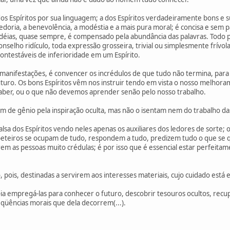
s Espíritos por sua linguagem; a dos Espíritos verdadeiramente bons e s
edoria, a benevolência, a modéstia e a mais pura moral; é concisa e sem pal
 idéias, quase sempre, é compensado pela abundância das palavras. Tod
conselho ridículo, toda expressão grosseira, trivial ou simplesmente frív
ncontestáveis de inferioridade em um Espírito.
s manifestações, é convencer os incrédulos de que tudo não termina, para
futuro. Os bons Espíritos vêm nos instruir tendo em vista o nosso melhor
aber, ou o que não devemos aprender senão pelo nosso trabalho.
 de gênio pela inspiração oculta, mas não o isentam nem do trabalho das 
alsa dos Espíritos vendo neles apenas os auxiliares dos ledores de sorte; o
mbeteiros se ocupam de tudo, respondem a tudo, predizem tudo o que se
rem as pessoas muito crédulas; é por isso que é essencial estar perfeita
 pois, destinadas a servirem aos interesses materiais, cujo cuidado está e
-ia empregá-las para conhecer o futuro, descobrir tesouros ocultos, recu
eqüências morais que dela decorrem(...).