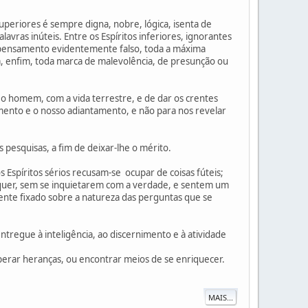
uperiores é sempre digna, nobre, lógica, isenta de
avras inúteis. Entre os Espíritos inferiores, ignorantes
o pensamento evidentemente falso, toda a máxima
ola, enfim, toda marca de malevolência, de presunção ou
 o homem, com a vida terrestre, e de dar os crentes
amento e o nosso adiantamento, e não para nos revelar
pesquisas, a fim de deixar-lhe o mérito.
s Espíritos sérios recusam-se ocupar de coisas fúteis;
 quer, sem se inquietarem com a verdade, e sentem um
mente fixado sobre a natureza das perguntas que se
ntregue à inteligência, ao discernimento e à atividade
perar heranças, ou encontrar meios de se enriquecer.
MAIS...