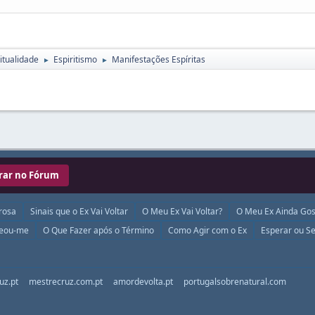
itualidade
Espiritismo
Manifestações Espíritas
►
►
rar no Fórum
rosa
Sinais que o Ex Vai Voltar
O Meu Ex Vai Voltar?
O Meu Ex Ainda Gos
ueou-me
O Que Fazer após o Término
Como Agir com o Ex
Esperar ou Se
uz.pt
mestrecruz.com.pt
amordevolta.pt
portugalsobrenatural.com