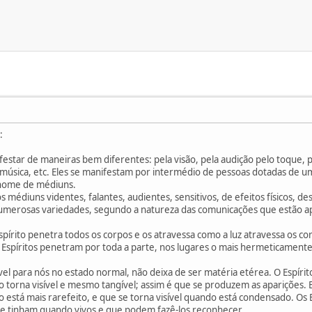
:
festar de maneiras bem diferentes: pela visão, pela audição pelo toque, 
a música, etc. Eles se manifestam por intermédio de pessoas dotadas de u
 nome de médiuns.
 médiuns videntes, falantes, audientes, sensitivos, de efeitos físicos, de
umerosas variedades, segundo a natureza das comunicações que estão ap
spírito penetra todos os corpos e os atravessa como a luz atravessa os 
s Espíritos penetram por toda a parte, nos lugares o mais hermeticamente
ível para nós no estado normal, não deixa de ser matéria etérea. O Espíri
o torna visível e mesmo tangível; assim é que se produzem as aparições.
o está mais rarefeito, e que se torna visível quando está condensado. Os 
e tinham quando vivos e que podem fazê-los reconhecer.