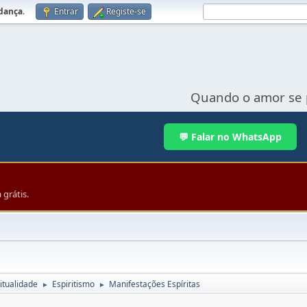
udança
.
Entrar
Registe-se
Quando o amor se 
💬 Falar no WhatsApp
grátis.
itualidade
Espiritismo
Manifestações Espíritas
►
►