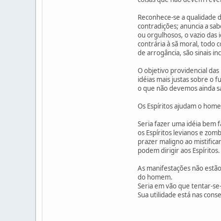
Reconhece-se a qualidade do
contradições; anuncia a sab
ou orgulhosos, o vazio das
contrária à sã moral, todo 
de arrogância, são sinais i
O objetivo providencial da
idéias mais justas sobre o 
o que não devemos ainda s
Os Espíritos ajudam o homem
Seria fazer uma idéia bem f
os Espíritos levianos e zo
prazer maligno ao mistifica
podem dirigir aos Espíritos.
As manifestações não estão,
do homem.
Seria em vão que tentar-se
Sua utilidade está nas cons