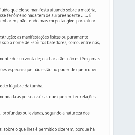
fluido que ele se manifesta atuando sobre a matéria,
Esse fenômeno nada tem de surpreendente ...... É
esenharem; não tendo mais corpo tangível para atuar
nstrução; as manifestações físicas ou puramente
os sob o nome de Espíritos batedores, como, entre nós,
ente de sua vontade; os charlatães não os têm jamais.
ições especiais que não estão no poder de quem quer
pecto lúgubre da tumba.
omendada às pessoas sérias que querem ter relações
s, profundas ou levianas, segundo a natureza dos
, sobre o que lhes é permitido dizerem, porque há