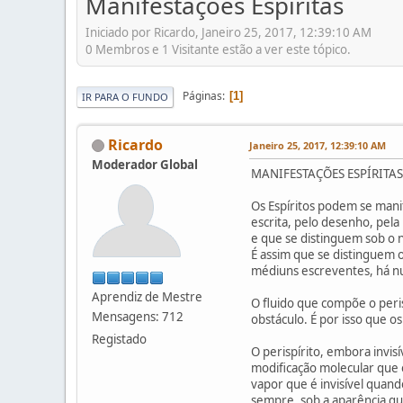
Manifestações Espíritas
Iniciado por Ricardo, Janeiro 25, 2017, 12:39:10 AM
0 Membros e 1 Visitante estão a ver este tópico.
Páginas
1
IR PARA O FUNDO
Ricardo
Janeiro 25, 2017, 12:39:10 AM
Moderador Global
MANIFESTAÇÕES ESPÍRITAS
Os Espíritos podem se mani
escrita, pelo desenho, pel
e que se distinguem sob o
É assim que se distinguem os
médiuns escreventes, há n
Aprendiz de Mestre
O fluido que compõe o peri
Mensagens: 712
obstáculo. É por isso que o
Registado
O perispírito, embora invis
modificação molecular que 
vapor que é invisível quand
sempre, sob a aparência qu