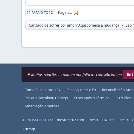
Páginas
1
IR PARA O TOPO
Cansado de sofrer por amor? Aqui começa a mudança
Espir
►
❤ Muitas relações terminam por falta de conexão íntima.
Ent
Como Recuperar o Ex
Reconquistar o Ex
Reconciliação Amo
Por que Terminou Comigo
Erros após o Término
O Ex Bloq
Amarração Amorosa
mestrecruz.com
mestrecruz.net
mestrecr
OS NOSSOS SITES:
|
Sitemap