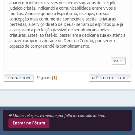
aparecem inúmeras vezes nos textos sagrados de religiões
judaico-cristãs, indicando a comunicabilidade entre vivos e
mortos. Ainda segundo o Espiritismo, os anjos, em sua
concepção mais comumente conhecida e aceita - criaturas
perfeitas, a serviço direto de Deus - seriam os espíritos que já
alcançaram a perfeição passível de ser alcançada pelas
criaturas. Estes, ao fazê-lo, passariam a dedicar a sua existência
a fazer cumprir a vontade de Deus na Criação, por serem
capazes de compreendê-la completamente.
MAIS...
Páginas
1
IR PARA O TOPO
AÇÕES DO UTILIZADOR
❤ Muitas relações terminam por falta de conexão íntima.
Entrar no Fórum