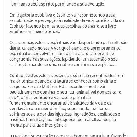
iluminam o seu espírito, permitindo a sua evolução.
Em trajetória evolutiva o Espírito vai reconhecendo a sua
sensibilidade e percepção à realidade da vida, que é a vida do
Espírito, fazendo bem as suas escolhas ao usar o seu livre
arbítrio com maior atenção.
Os essenciais valores espirituais vão despertando pela reflexão
diária, cuidado no seu viver quotidiano, e o aprimoramento
espiritual desenvolve tornando-se a criatura coerente e
congruente nas suas ações, lapidando, em ascensão o seu
caráter, tornando-se uma criatura com firmeza espiritual.
Contudo, estes valores essenciais só serão reconhecidos com
maior tônica, quando a criatura se conhecer como alma e
corpo ou Força e Matéria. Este reconhecimento vai
paulatinamente dominar o seu "Eu" animal, vai domesticar o
seu "eu" mal-educado e vaidoso e permitirá
fundamentalmente encarar as vicissitudes da vida e os
vendavais com maior domínio, suportando melhor os
sofrimentos e a dor das injustiças, ingratidões, desilusões e
misérias humanas, não enfraquecendo mas alteando sua
mente para a luz e inteligência.
"O Racionalismo Cristão prepara o homem para a luta, fazendo-