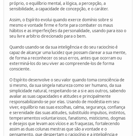
próprio, o equilíbrio mental, a lógica, a percepção, a
sensibilidade, a capacidade de concepção, e o caráter.
Assim, o Espírito evolui quando exerce domínio sobre si
mesmo e vontade firme e forte para combater os maus
hábitos e as imperfeições da personalidade, usando para isso o
seu livre arbítrio direcionado para o bem.
Quando usando-se da sua inteligência e do seu raciocínio é
capaz de alcançar uma lucidez que possam clarear a sua mente,
de forma a reconhecer os seus erros, antes que ocorram ou
exterminá-los do seu viver ao compreende-los de forma
consciente.
O Espírito desenvolve o seu valor quando toma consciência de
si mesmo, da sua singela natureza como ser humano, da sua
simplicidade natural, respeitando-se a si e aos outros, sabendo
avaliar as suas capacidades e atitudes e principalmente
responsabilizando-se por elas. Usando de modéstia em seu
viver, equilíbrio nas suas escolhas, calma, segurança, confiança
e serenidade das suas atitudes, substituído impulsos, instintos,
temperamentos voluntariosos, fanatismo, misticismo, dogmas
e desejos que levam aos vícios e as fraquezas, fortalecendo
assim as duas colunas mestras que são a vontade e o
pensamento, que despertam o raciocínio e a inteligência e