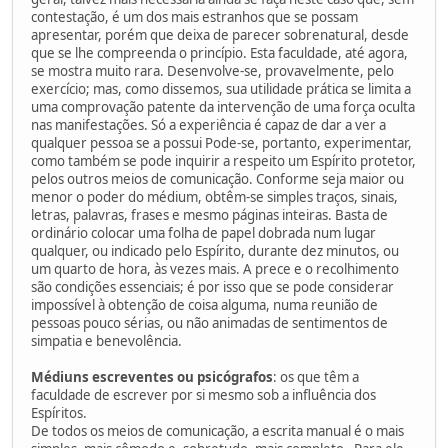
contestação, é um dos mais estranhos que se possam
apresentar, porém que deixa de parecer sobrenatural, desde
que se lhe compreenda o princípio. Esta faculdade, até agora,
se mostra muito rara. Desenvolve-se, provavelmente, pelo
exercício; mas, como dissemos, sua utilidade prática se limita a
uma comprovação patente da intervenção de uma força oculta
nas manifestações. Só a experiência é capaz de dar a ver a
qualquer pessoa se a possui Pode-se, portanto, experimentar,
como também se pode inquirir a respeito um Espírito protetor,
pelos outros meios de comunicação. Conforme seja maior ou
menor o poder do médium, obtêm-se simples traços, sinais,
letras, palavras, frases e mesmo páginas inteiras. Basta de
ordinário colocar uma folha de papel dobrada num lugar
qualquer, ou indicado pelo Espírito, durante dez minutos, ou
um quarto de hora, às vezes mais. A prece e o recolhimento
são condições essenciais; é por isso que se pode considerar
impossível à obtenção de coisa alguma, numa reunião de
pessoas pouco sérias, ou não animadas de sentimentos de
simpatia e benevolência.
Médiuns escreventes ou psicógrafos
: os que têm a
faculdade de escrever por si mesmo sob a influência dos
Espíritos.
De todos os meios de comunicação, a escrita manual é o mais