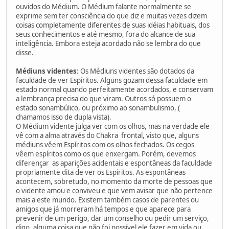
ouvidos do Médium. O Médium falante normalmente se
exprime sem ter consciência do que diz e muitas vezes dizem
coisas completamente diferentes de suas idéias habituais, dos
seus conhecimentos e até mesmo, fora do alcance de sua
inteligência. Embora esteja acordado não se lembra do que
disse.
Médiuns videntes
: Os Médiuns videntes são dotados da
faculdade de ver Espíritos. Alguns gozam dessa faculdade em
estado normal quando perfeitamente acordados, e conservam
a lembrança precisa do que viram. Outros só possuem o
estado sonambúlico, ou próximo ao sonambulismo, (
chamamos isso de dupla vista).
O Médium vidente julga ver com os olhos, mas na verdade ele
vê com a alma através do Chakra frontal, visto que, alguns
médiuns vêem Espíritos com os olhos fechados. Os cegos
vêem espíritos como os que enxergam. Porém, devemos
diferençar as aparições acidentais e espontâneas da faculdade
propriamente dita de ver os Espíritos. As espontâneas
acontecem, sobretudo, no momento da morte de pessoas que
o vidente amou e conviveu e que vem avisar que não pertence
mais a este mundo. Existem também casos de parentes ou
amigos que já morreram há tempos e que aparece para
prevenir de um perigo, dar um conselho ou pedir um serviço,
digo, alguma coisa que não foi possível ele fazer em vida ou