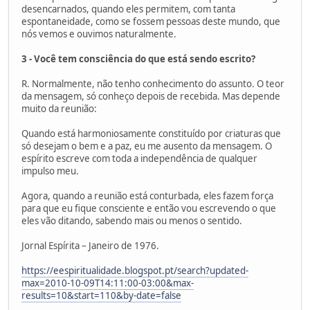
desencarnados, quando eles permitem, com tanta
espontaneidade, como se fossem pessoas deste mundo, que
nós vemos e ouvimos naturalmente.
3 - Você tem consciência do que está sendo escrito?
R. Normalmente, não tenho conhecimento do assunto. O teor
da mensagem, só conheço depois de recebida. Mas depende
muito da reunião:
Quando está harmoniosamente constituído por criaturas que
só desejam o bem e a paz, eu me ausento da mensagem. O
espírito escreve com toda a independência de qualquer
impulso meu.
Agora, quando a reunião está conturbada, eles fazem força
para que eu fique consciente e então vou escrevendo o que
eles vão ditando, sabendo mais ou menos o sentido.
Jornal Espírita – Janeiro de 1976.
https://eespiritualidade.blogspot.pt/search?updated-
max=2010-10-09T14:11:00-03:00&max-
results=10&start=110&by-date=false