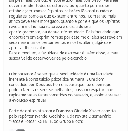
simples, mais cômodo e, sobretudo, mais completo. Para ele
devem tender todos os esforços, porquanto permite se
estabeleçam, com os Espíritos, relações tão continuadas e
regulares, como as que existem entre nós. Com tanto mais
afinco deve ser empregado, quanto é por ele que os Espíritos
revelam melhor sua natureza e o grau do seu
aperfeiçoamento, ou da sua inferioridade. Pela facilidade que
encontram em exprimirem-se por esse meio, eles nos revelam
seus mais íntimos pensamentos e nos facultam julgá-los e
apreciar-lhes o valor.
Para o médium, a faculdade de escrever é, além disso, a mais
suscetível de desenvolver-se pelo exercício.
O importante é saber que a Mediunidade é uma faculdade
inerente à constituição psicofísica humana. É um dom
concedido por Deus aos homens para que, pelo bem que
podem fazer aos seus semelhantes, possam resgatar mais
rapidamente as faltas cometidas no passado, e, assim apressar
a evolução espiritual.
Parte da entrevista com o Francisco Cândido Xavier coberta
pelo repórter Ivandel Godinho Jr. da revista O semanário
"Fatos e Fotos"'.-.GENTE, do Grupo Bloch: