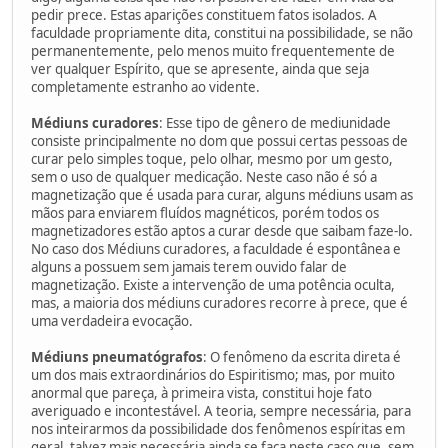
pedir prece. Estas aparições constituem fatos isolados. A
faculdade propriamente dita, constitui na possibilidade, se não
permanentemente, pelo menos muito frequentemente de
ver qualquer Espírito, que se apresente, ainda que seja
completamente estranho ao vidente.
Médiuns curadores
: Esse tipo de gênero de mediunidade
consiste principalmente no dom que possui certas pessoas de
curar pelo simples toque, pelo olhar, mesmo por um gesto,
sem o uso de qualquer medicação. Neste caso não é só a
magnetização que é usada para curar, alguns médiuns usam as
mãos para enviarem fluídos magnéticos, porém todos os
magnetizadores estão aptos a curar desde que saibam faze-lo.
No caso dos Médiuns curadores, a faculdade é espontânea e
alguns a possuem sem jamais terem ouvido falar de
magnetização. Existe a intervenção de uma potência oculta,
mas, a maioria dos médiuns curadores recorre à prece, que é
uma verdadeira evocação.
Médiuns pneumatógrafos
: O fenômeno da escrita direta é
um dos mais extraordinários do Espiritismo; mas, por muito
anormal que pareça, à primeira vista, constitui hoje fato
averiguado e incontestável. A teoria, sempre necessária, para
nos inteirarmos da possibilidade dos fenômenos espíritas em
geral, talvez mais necessária ainda se faça neste caso que, sem