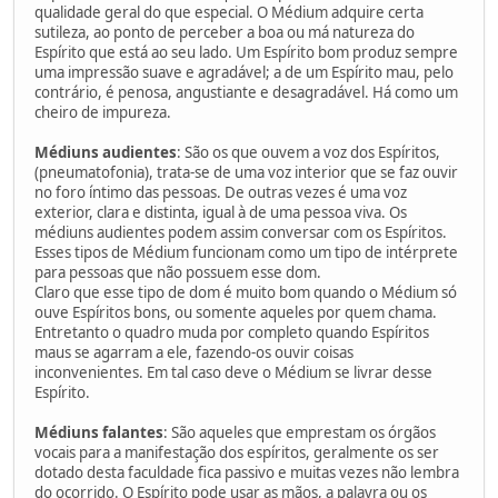
qualidade geral do que especial. O Médium adquire certa
sutileza, ao ponto de perceber a boa ou má natureza do
Espírito que está ao seu lado. Um Espírito bom produz sempre
uma impressão suave e agradável; a de um Espírito mau, pelo
contrário, é penosa, angustiante e desagradável. Há como um
cheiro de impureza.
Médiuns audientes
: São os que ouvem a voz dos Espíritos,
(pneumatofonia), trata-se de uma voz interior que se faz ouvir
no foro íntimo das pessoas. De outras vezes é uma voz
exterior, clara e distinta, igual à de uma pessoa viva. Os
médiuns audientes podem assim conversar com os Espíritos.
Esses tipos de Médium funcionam como um tipo de intérprete
para pessoas que não possuem esse dom.
Claro que esse tipo de dom é muito bom quando o Médium só
ouve Espíritos bons, ou somente aqueles por quem chama.
Entretanto o quadro muda por completo quando Espíritos
maus se agarram a ele, fazendo-os ouvir coisas
inconvenientes. Em tal caso deve o Médium se livrar desse
Espírito.
Médiuns falantes
: São aqueles que emprestam os órgãos
vocais para a manifestação dos espíritos, geralmente os ser
dotado desta faculdade fica passivo e muitas vezes não lembra
do ocorrido. O Espírito pode usar as mãos, a palavra ou os