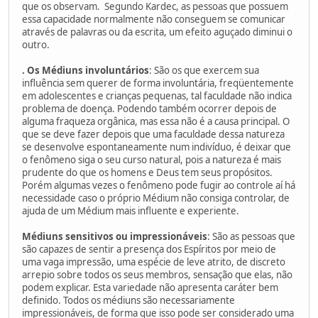
que os observam. Segundo Kardec, as pessoas que possuem
essa capacidade normalmente não conseguem se comunicar
através de palavras ou da escrita, um efeito aguçado diminui o
outro.
. Os Médiuns involuntários
: São os que exercem sua
influência sem querer de forma involuntária, freqüentemente
em adolescentes e crianças pequenas, tal faculdade não indica
problema de doença. Podendo também ocorrer depois de
alguma fraqueza orgânica, mas essa não é a causa principal. O
que se deve fazer depois que uma faculdade dessa natureza
se desenvolve espontaneamente num indivíduo, é deixar que
o fenômeno siga o seu curso natural, pois a natureza é mais
prudente do que os homens e Deus tem seus propósitos.
Porém algumas vezes o fenômeno pode fugir ao controle aí há
necessidade caso o próprio Médium não consiga controlar, de
ajuda de um Médium mais influente e experiente.
Médiuns sensitivos ou impressionáveis
: São as pessoas que
são capazes de sentir a presença dos Espíritos por meio de
uma vaga impressão, uma espécie de leve atrito, de discreto
arrepio sobre todos os seus membros, sensação que elas, não
podem explicar. Esta variedade não apresenta caráter bem
definido. Todos os médiuns são necessariamente
impressionáveis, de forma que isso pode ser considerado uma