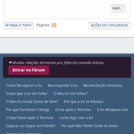
MAIS...
Páginas
1
IR PARA O TOPO
AÇÕES DO UTILIZADOR
❤ Muitas relações terminam por falta de conexão íntima.
Entrar no Fórum
Como Recuperar o Ex
Reconquistar o Ex
Reconciliação Amorosa
Sinais que o Ex Vai Voltar
O Meu Ex Vai Voltar?
O Meu Ex Ainda Gosta de Mim?
Por que o Ex se Afastou
Por que Terminou Comigo
Erros após o Término
O Ex Bloqueou-me
O Que Fazer após o Término
Como Agir com o Ex
Esperar ou Seguir em Frente?
Por que Não Tenho Sorte no Amor
Amarração Amorosa