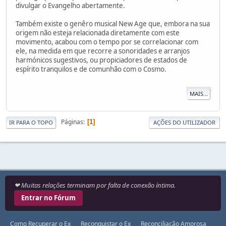
divulgar o Evangelho abertamente.
Também existe o genêro musical New Age que, embora na sua
origem não esteja relacionada diretamente com este
movimento, acabou com o tempo por se correlacionar com
ele, na medida em que recorre a sonoridades e arranjos
harmónicos sugestivos, ou propiciadores de estados de
espírito tranquilos e de comunhão com o Cosmo.
MAIS...
Páginas
1
IR PARA O TOPO
AÇÕES DO UTILIZADOR
❤ Muitas relações terminam por falta de conexão íntima.
Entrar no Fórum
Como Recuperar o Ex
Reconquistar o Ex
Reconciliação Amorosa