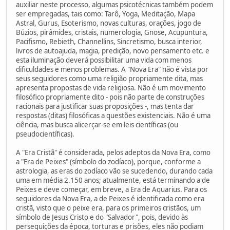
auxiliar neste processo, algumas psicotécnicas também podem
ser empregadas, tais como: Tarô, Yoga, Meditação, Mapa
Astral, Gurus, Esoterismo, novas culturas, orações, jogo de
Búzios, pirâmides, cristais, numerologia, Gnose, Acupuntura,
Pacifismo, Rebieth, Channellins, Sincretismo, busca interior,
livros de autoajuda, magia, predição, novo pensamento etc. e
esta iluminação deverá possibilitar uma vida com menos
dificuldades e menos problemas. A "Nova Era" não é vista por
seus seguidores como uma religião propriamente dita, mas
apresenta propostas de vida religiosa. Não é um movimento
filosófico propriamente dito - pois não parte de construções
racionais para justificar suas proposições -, mas tenta dar
respostas (ditas) filosóficas a questões existenciais. Não é uma
ciência, mas busca alicerçar-se em leis científicas (ou
pseudocientíficas).
A "Era Cristã" é considerada, pelos adeptos da Nova Era, como
a "Era de Peixes" (símbolo do zodíaco), porque, conforme a
astrologia, as eras do zodíaco vão se sucedendo, durando cada
uma em média 2.150 anos; atualmente, está terminando a de
Peixes e deve começar, em breve, a Era de Aquarius. Para os
seguidores da Nova Era, a de Peixes é identificada como era
cristã, visto que o peixe era, para os primeiros cristãos, um
símbolo de Jesus Cristo e do "Salvador", pois, devido às
perseguições da época, torturas e prisões, eles não podiam