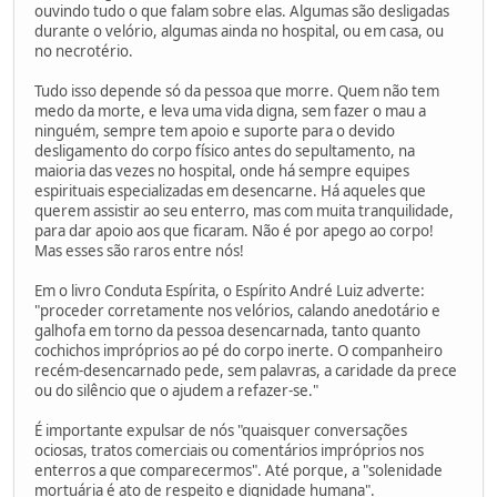
ouvindo tudo o que falam sobre elas. Algumas são desligadas
durante o velório, algumas ainda no hospital, ou em casa, ou
no necrotério.
Tudo isso depende só da pessoa que morre. Quem não tem
medo da morte, e leva uma vida digna, sem fazer o mau a
ninguém, sempre tem apoio e suporte para o devido
desligamento do corpo físico antes do sepultamento, na
maioria das vezes no hospital, onde há sempre equipes
espirituais especializadas em desencarne. Há aqueles que
querem assistir ao seu enterro, mas com muita tranquilidade,
para dar apoio aos que ficaram. Não é por apego ao corpo!
Mas esses são raros entre nós!
Em o livro Conduta Espírita, o Espírito André Luiz adverte:
"proceder corretamente nos velórios, calando anedotário e
galhofa em torno da pessoa desencarnada, tanto quanto
cochichos impróprios ao pé do corpo inerte. O companheiro
recém-desencarnado pede, sem palavras, a caridade da prece
ou do silêncio que o ajudem a refazer-se."
É importante expulsar de nós "quaisquer conversações
ociosas, tratos comerciais ou comentários impróprios nos
enterros a que comparecermos". Até porque, a "solenidade
mortuária é ato de respeito e dignidade humana".