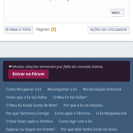
MAIS...
Páginas
1
IR PARA O TOPO
AÇÕES DO UTILIZADOR
❤ Muitas relações terminam por falta de conexão íntima.
Entrar no Fórum
Como Recuperar o Ex
Reconquistar o Ex
Reconciliação Amorosa
Sinais que o Ex Vai Voltar
O Meu Ex Vai Voltar?
O Meu Ex Ainda Gosta de Mim?
Por que o Ex se Afastou
Por que Terminou Comigo
Erros após o Término
O Ex Bloqueou-me
O Que Fazer após o Término
Como Agir com o Ex
Esperar ou Seguir em Frente?
Por que Não Tenho Sorte no Amor