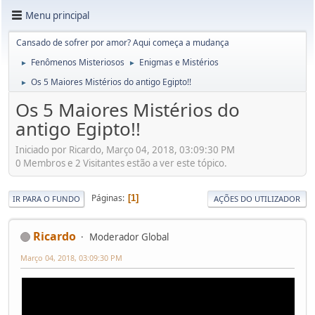
Menu principal
Cansado de sofrer por amor? Aqui começa a mudança
Fenômenos Misteriosos
Enigmas e Mistérios
►
►
Os 5 Maiores Mistérios do antigo Egipto!!
►
Os 5 Maiores Mistérios do
antigo Egipto!!
Iniciado por Ricardo, Março 04, 2018, 03:09:30 PM
0 Membros e 2 Visitantes estão a ver este tópico.
Páginas
1
IR PARA O FUNDO
AÇÕES DO UTILIZADOR
Ricardo
Moderador Global
Março 04, 2018, 03:09:30 PM