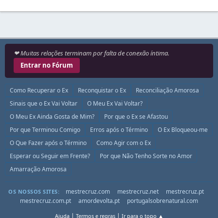
❤ Muitas relações terminam por falta de conexão íntima.
Entrar no Fórum
Como Recuperar o Ex
Reconquistar o Ex
Reconciliação Amorosa
Sinais que o Ex Vai Voltar
O Meu Ex Vai Voltar?
O Meu Ex Ainda Gosta de Mim?
Por que o Ex se Afastou
Por que Terminou Comigo
Erros após o Término
O Ex Bloqueou-me
O Que Fazer após o Término
Como Agir com o Ex
Esperar ou Seguir em Frente?
Por que Não Tenho Sorte no Amor
Amarração Amorosa
mestrecruz.com
mestrecruz.net
mestrecruz.pt
OS NOSSOS SITES:
mestrecruz.com.pt
amordevolta.pt
portugalsobrenatural.com
|
|
Ajuda
Termos e regras
Ir para o topo ▲