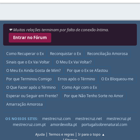
❤ Muitas relações terminam por falta de conexão íntima.
Entrar no Fórum
Como Recuperar o Ex
Reconquistar o Ex
Reconciliação Amorosa
Sinais que o Ex Vai Voltar
O Meu Ex Vai Voltar?
O Meu Ex Ainda Gosta de Mim?
Por que o Ex se Afastou
Por que Terminou Comigo
Erros após o Término
O Ex Bloqueou-me
O Que Fazer após o Término
Como Agir com o Ex
Esperar ou Seguir em Frente?
Por que Não Tenho Sorte no Amor
Amarração Amorosa
mestrecruz.com
mestrecruz.net
mestrecruz.pt
OS NOSSOS SITES:
mestrecruz.com.pt
amordevolta.pt
portugalsobrenatural.com
|
|
Ajuda
Termos e regras
Ir para o topo ▲