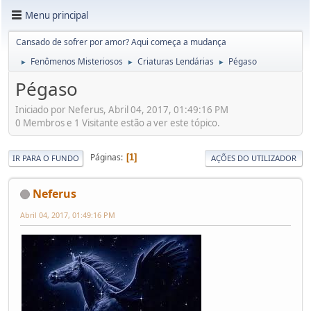
Menu principal
Cansado de sofrer por amor? Aqui começa a mudança
Fenômenos Misteriosos
Criaturas Lendárias
Pégaso
►
►
►
Pégaso
Iniciado por Neferus, Abril 04, 2017, 01:49:16 PM
0 Membros e 1 Visitante estão a ver este tópico.
Páginas
1
IR PARA O FUNDO
AÇÕES DO UTILIZADOR
Neferus
Abril 04, 2017, 01:49:16 PM