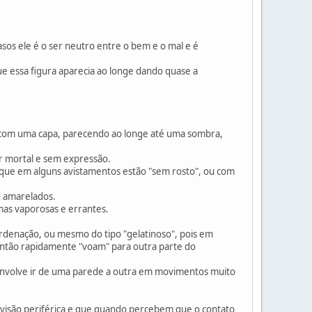
os ele é o ser neutro entre o bem e o mal e é
e essa figura aparecia ao longe dando quase a
com uma capa, parecendo ao longe até uma sombra,
r mortal e sem expressão.
que em alguns avistamentos estão "sem rosto", ou com
u amarelados.
mas vaporosas e errantes.
denação, ou mesmo do tipo "gelatinoso", pois em
então rapidamente "voam" para outra parte do
envolve ir de uma parede a outra em movimentos muito
 visão periférica e que quando percebem que o contato