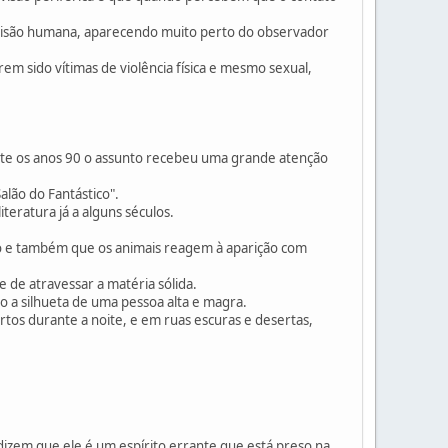
 visão humana, aparecendo muito perto do observador
m sido vítimas de violência física e mesmo sexual,
rante os anos 90 o assunto recebeu uma grande atenção
lão do Fantástico".
eratura já a alguns séculos.
o e também que os animais reagem à aparição com
de atravessar a matéria sólida.
 a silhueta de uma pessoa alta e magra.
os durante a noite, e em ruas escuras e desertas,
izem que ele é um espírito errante que está preso na