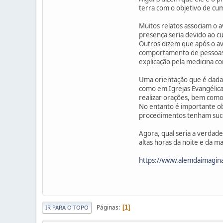
terra com o objetivo de cum
Muitos relatos associam o 
presença seria devido ao cu
Outros dizem que após o a
comportamento de pessoas,
explicação pela medicina co
Uma orientação que é dada 
como em Igrejas Evangélicas
realizar orações, bem como
No entanto é importante ob
procedimentos tenham suc
Agora, qual seria a verdade
altas horas da noite e da 
https://www.alemdaimagin
Páginas
1
IR PARA O TOPO