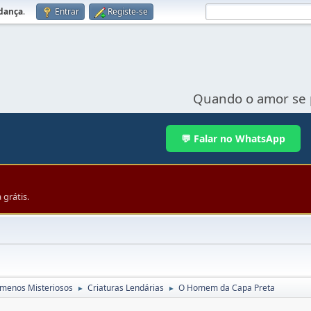
udança
.
Entrar
Registe-se
Quando o amor se 
💬 Falar no WhatsApp
grátis.
menos Misteriosos
Criaturas Lendárias
O Homem da Capa Preta
►
►