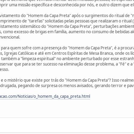
prir uma missão específica e desconhecida por nós, e outro dizem que el
avistamento do "Homem da Capa Preta" após o surgimentos do ritual de 
mprimento de "tarefas" solicitadas pelas pessoas que realizaram o ritual
vistamento sistemático do "Homem da Capa Preta", perturbações ambient
 como excesso de brigas em família, aumento no consumo de bebidas alc
nvencional.
para quem sofre com a presença do "Homem da Capa Preta", é a procura 
, Igrejas Católicas e até em Centros Espíritas de Mesa Branca, onde os lí
 também a "limpeza espiritual" no ambiente perturbado por esse estranho
servar que para se ter sucesso na eliminação desse problema, a "Fé" e a
esso.
 e o mistério que existe por trás do "Homem da Capa Preta"? Isso realmen
madrugada, pegando de surpresa os menos avisados, gerando terror e pa
acao.com/Noticias/o_homem_da_capa_preta.html