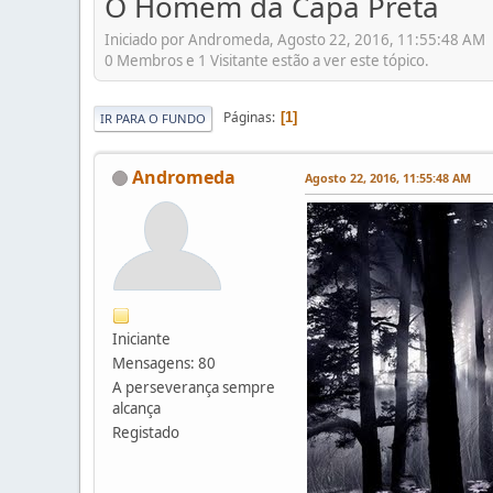
O Homem da Capa Preta
Iniciado por Andromeda, Agosto 22, 2016, 11:55:48 AM
0 Membros e 1 Visitante estão a ver este tópico.
Páginas
1
IR PARA O FUNDO
Andromeda
Agosto 22, 2016, 11:55:48 AM
Iniciante
Mensagens: 80
A perseverança sempre
alcança
Registado