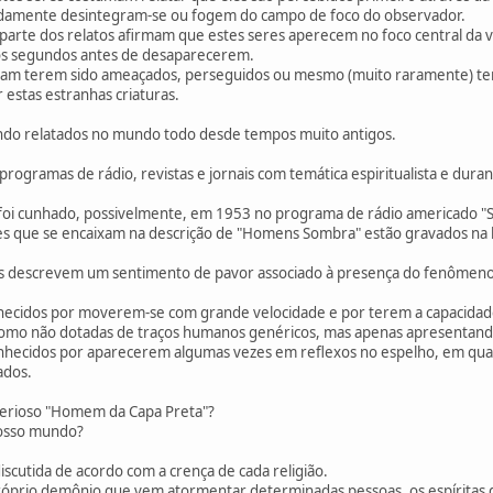
apidamente desintegram-se ou fogem do campo de foco do observador.
arte dos relatos afirmam que estes seres aperecem no foco central da
s segundos antes de desaparecerem.
aram terem sido ameaçados, perseguidos ou mesmo (muito raramente) tere
estas estranhas criaturas.
ndo relatados no mundo todo desde tempos muito antigos.
programas de rádio, revistas e jornais com temática espiritualista e du
i cunhado, possivelmente, em 1953 no programa de rádio americado "Sa
es que se encaixam na descrição de "Homens Sombra" estão gravados na lit
tes descrevem um sentimento de pavor associado à presença do fenômen
ecidos por moverem-se com grande velocidade e por terem a capacidade 
como não dotadas de traços humanos genéricos, mas apenas apresentando
hecidos por aparecerem algumas vezes em reflexos no espelho, em quart
ados.
terioso "Homem da Capa Preta"?
nosso mundo?
iscutida de acordo com a crença de cada religião.
róprio demônio que vem atormentar determinadas pessoas, os espíritas d