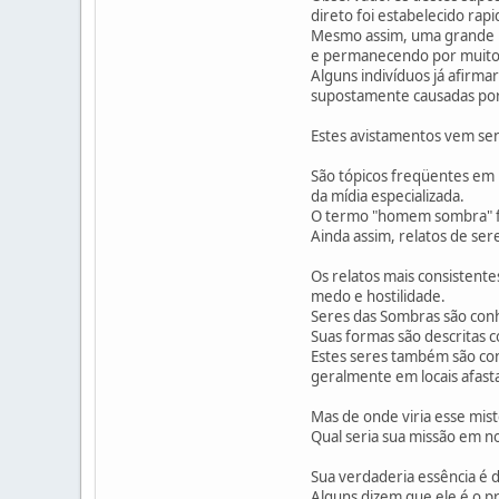
direto foi estabelecido r
Mesmo assim, uma grande p
e permanecendo por muito
Alguns indivíduos já afirm
supostamente causadas por 
Estes avistamentos vem se
São tópicos freqüentes em 
da mídia especializada.
O termo "homem sombra" fo
Ainda assim, relatos de ser
Os relatos mais consisten
medo e hostilidade.
Seres das Sombras são conh
Suas formas são descritas 
Estes seres também são con
geralmente em locais afast
Mas de onde viria esse mis
Qual seria sua missão em 
Sua verdaderia essência é d
Alguns dizem que ele é o p