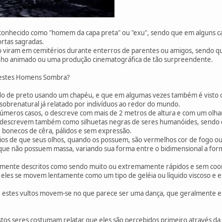
 conhecido como "homem da capa preta" ou "exu", sendo que em alguns cas
ortas sagradas.
o viram em cemitérios durante enterros de parentes ou amigos, sendo qu
ho animado ou uma produção cinematográfica de tão surpreendente.
, estes Homens Sombra?
o de preto usando um chapéu, e que em algumas vezes também é visto 
obrenatural já relatado por indivíduos ao redor do mundo.
úmeros casos, o descreve com mais de 2 metros de altura e com um olha
os descrevem também como silhuetas negras de seres humanóides, sendo 
 bonecos de cêra, pálidos e sem expressão.
s de que seus olhos, quando os possuem, são vermelhos cor de fogo o
que não possuem massa, variando sua forma entre o bidimensional a for
mente descritos como sendo muito ou extremamente rápidos e sem coor
 eles se movem lentamente como um tipo de geléia ou líquido viscoso e 
e estes vultos movem-se no que parece ser uma dança, que geralmente 
os seres costumam relatar que eles são percebidos primeiro através da