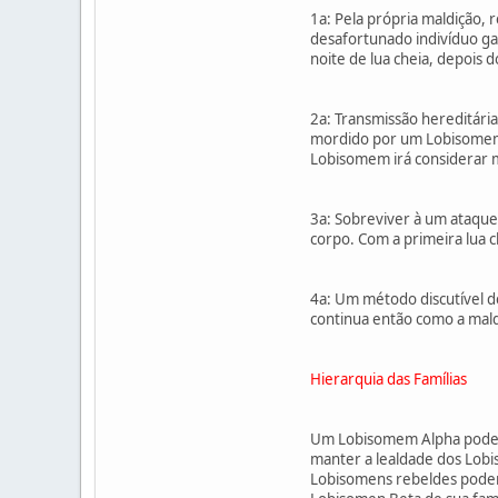
1a: Pela própria maldição,
desafortunado indivíduo ga
noite de lua cheia, depois
2a: Transmissão hereditári
mordido por um Lobisomem. 
Lobisomem irá considerar m
3a: Sobreviver à um ataque
corpo. Com a primeira lua c
4a: Um método discutível 
continua então como a mald
Hierarquia das Famílias
Um Lobisomem Alpha pode g
manter a lealdade dos Lobis
Lobisomens rebeldes podem