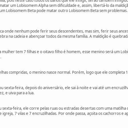
ia, pois neste caso todos os danos que ele infligir, serão também infligi
ar um Lobisomem Alpha sem dificuldade e, assim, libertá-lo da maldição
is um Lobisomem Beta pode matar outro Lobisomem Beta sem problemas
ica onde nenhum pode ferir seus descendentes, mas sim, ferir seus ances
uebra na cadeia e abençoar todos da mesma família. A maldição é quebra
 mulher tem 7 filhas e o oitavo filho é homem, esse menino será um Lo
.
lhas compridas, o menino nasce normal. Porém, logo que ele completa 1
u sexta-feira, depois do aniversário, ele sai à noite e vai até um encruzilh
, e uiva para a lua.
 sexta-feira, ele corre pelas ruas ou estradas desertas com uma matilha de
e igreja, 7 vilas e 7 encruzilhadas. Por onde passa, açoita os cachorros e 