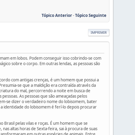
Tópico Anterior
-
Tópico Seguinte
IMPRIMIR
formam em lobos. Podem conseguir isso cobrindo-se com
ico sobre o corpo. Em outras lendas, as pessoas são
ordo com antigas crenças, é um homem que possui a
 Presumia-se que a maldição era contraída através da
iatura do mal, percorrendo a noite em busca de
as pessoas. As pessoas que são ameaçadas pelos
uem-se dizer o verdadeiro nome do lobisomem, bater
r a identidade do lobisomem é ferí-lo depois procurar
o Brasil pelas vilas e roças. É um homem que se
s altas horas de Sexta-feira, sai à procura de suas
ransformaram em outras espécies de animais. Entre