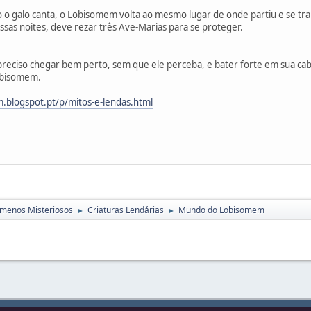
o o galo canta, o Lobisomem volta ao mesmo lugar de onde partiu e se 
as noites, deve rezar três Ave-Marias para se proteger.
preciso chegar bem perto, sem que ele perceba, e bater forte em sua ca
obisomem.
blogspot.pt/p/mitos-e-lendas.html
menos Misteriosos
Criaturas Lendárias
Mundo do Lobisomem
►
►