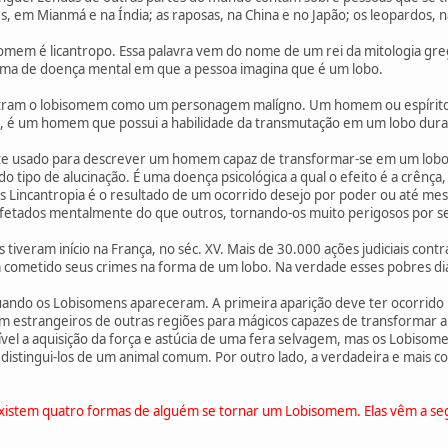
s, em Mianmá e na Índia; as raposas, na China e no Japão; os leopardos, na
isomem é licantropo. Essa palavra vem do nome de um rei da mitologia gre
rma de doença mental em que a pessoa imagina que é um lobo.
tram o lobisomem como um personagem malígno. Um homem ou espírito n
, é um homem que possui a habilidade da transmutação em um lobo durante 
te usado para descrever um homem capaz de transformar-se em um lobo, m
tipo de alucinação. É uma doença psicológica a qual o efeito é a crênça
 Lincantropia é o resultado de um ocorrido desejo por poder ou até me
afetados mentalmente do que outros, tornando-os muito perigosos por s
 tiveram início na França, no séc. XV. Mais de 30.000 ações judiciais co
m cometido seus crimes na forma de um lobo. Na verdade esses pobres d
ndo os Lobisomens apareceram. A primeira aparição deve ter ocorrido n
m estrangeiros de outras regiões para mágicos capazes de transformar a
el a aquisição da força e astúcia de uma fera selvagem, mas os Lobiso
 distingui-los de um animal comum. Por outro lado, a verdadeira e mais
xistem quatro formas de alguém se tornar um Lobisomem. Elas vêm a seg