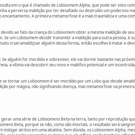
 resulta em o que é chamado de Lobisomem Alpha, que pode ser visto co
nha a perversa maldição por ter desafiado ou destruído um poderoso mag
 do encantamento. A primeira metamorfose é a mais traumática e uma com
a devido ao fato da criança do Lobisomem obter a mesma maldição de se
Se um Lobisomem decidir transmitir a maldição para outra pessoa, é su
uito cruel amaldiçoar alguém dessa forma, então escolherá matar e devo
: Se alguém for mordido e sobreviver, ele vai dormir bastante nas próx
heia, a vítima vai descobrir seu novo e maléfico potencial e um incontrol
de se tornar um Lobisomem é ser mordido por um Lobo que decide amaldi
ição por mágica, não significando doença, mas metamorfose na primeira n
erar uma série de Lobisomens Beta na terra, tanto por reprodução qua
omens Beta, porque se não, como são imortais, o resultado será sangrenta
 instigar atritos em uma alcatéia. Sem dúvida, os Lobisomem Alpha, me