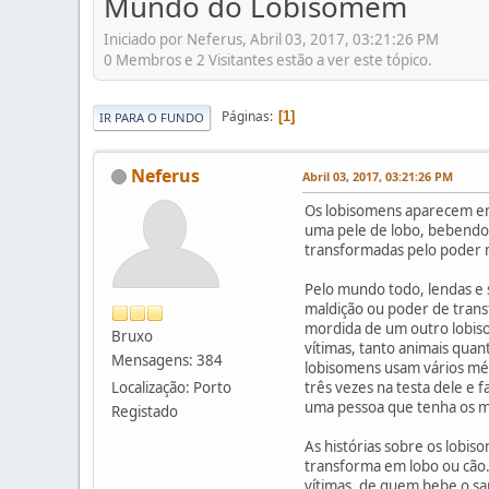
Mundo do Lobisomem
Iniciado por Neferus, Abril 03, 2017, 03:21:26 PM
0 Membros e 2 Visitantes estão a ver este tópico.
Páginas
1
IR PARA O FUNDO
Neferus
Abril 03, 2017, 03:21:26 PM
Os lobisomens aparecem em 
uma pele de lobo, bebendo
transformadas pelo poder 
Pelo mundo todo, lendas e
maldição ou poder de transf
mordida de um outro lobis
Bruxo
vítimas, tanto animais qua
Mensagens: 384
lobisomens usam vários mét
Localização: Porto
três vezes na testa dele e 
uma pessoa que tenha os 
Registado
As histórias sobre os lobi
transforma em lobo ou cão.
vítimas, de quem bebe o s