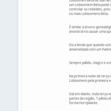
Lobisomen Beta de sua famíl
um Lobisomem Beta pode mat
controlar os rebeldes, po
ou mais Lobisomens Beta.
É similar à árvore genealóg
ancestral irá causar uma q
Diz a lenda que quando uma
amancebada com um Padre
Sempre pálido, magro e ore
Na primeira noite de terça o
Lobisomem pela primeira vez
Daí em diante, toda terça ou
partes da região, 7 pátios d
forma horripilante.