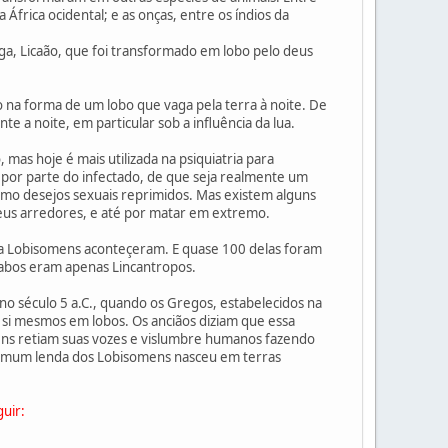
 África ocidental; e as onças, entre os índios da
ga, Licaão, que foi transformado em lobo pelo deus
a forma de um lobo que vaga pela terra à noite. De
a noite, em particular sob a influência da lua.
as hoje é mais utilizada na psiquiatria para
, por parte do infectado, de que seja realmente um
smo desejos sexuais reprimidos. Mas existem alguns
eus arredores, e até por matar em extremo.
ntra Lobisomens aconteçeram. E quase 100 delas foram
iabos eram apenas Lincantropos.
o século 5 a.C., quando os Gregos, estabelecidos na
 si mesmos em lobos. Os anciãos diziam que essa
mens retiam suas vozes e vislumbre humanos fazendo
 comum lenda dos Lobisomens nasceu em terras
uir: