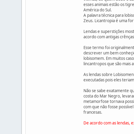
esses animais estão os tigre
América do Sul.
A palavra técnica para lob
Zeus. Licantropia é uma fo
Lendas e superstições mos
acordo com antigas crênças
Esse termo foi originalmen
descrever um bem conheçido 
lobisomem. Em muitos casos
lincantropos que são mais 
As lendas sobre Lobisomens
executadas pois eles teria
Não se sabe exatamente qua
costa do Mar Negro, levara
metamorfose tornava possív
com que não fosse possível
francesas.
De acordo com as lendas, e