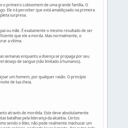
mo o primeiro Lobisomem de uma grande família. O
o. Ele irá perceber que está amaldiçoado na primeira
pleta surpresa.
u pai ou mãe. É exatamente o mesmo resultado de ser
ficiente que ele a morda. Mas normalmente, o
rar a vítima.
imas semanas enquanto a doença se propaga por seu
ável desejo de sangue (não limitado à humanos).
çoar um homem, por qualquer rasão. O princípio
oite de lua cheia.
nto através de mordida. Este deve absolutamente
s batalhas pela liderança da alcatéia. Certos
smo sendo o líder, não pode realmente machucar um