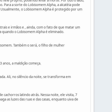
dos nele próprio, podendo levar à morte. Por outro lado,
. Para a sorte do Lobisomem Alpha, a alcatéia pode
. Usualmente, o Lobisomem Alpha é protegido por um
trais e irmãos e , ainda, com o fato de que matar um
da quando o Lobisomem Alpha é eliminado.
bisomem. Também o será, o filho de mulher
3 anos, a maldição começa.
ada. Ali, no silêncio da noite, se transforma em
 cachorros latindo atrás. Nessa noite, ele visita, 7
apaga as luzes das ruas e das casas, enquanto uiva de