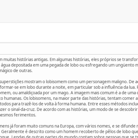
muitas histórias antigas. Em algumas histórias, eles próprios se trans
 água depositada em uma pegada de lobo ou esfregando um ungüento mág
mágico de outras.
 superstições mostram o lobisomem como um personagem maligno. De ac
ormar-se em lobo durante a noite, em particular sob a influência da lua.
omem, ou amaldiçoada por um mago. A imagem mais comum é a de uma cr
nto humanas. Os lobisomens, na maior parte das histórias, tentam comer 
odos para trazê-los de volta à forma humana. Entre esses métodos incl
fazer o sinal-da-cruz. De acordo com as histórias, um modo de se descobri
mesmos ferimentos.
somens já foram muito comuns na Europa, com vários nomes, e se difunde n
 Geralmente é descrito como um homem recoberto de pêlos de lobo que, na
angue. Lendas de outras partes do mundo contam sobre pessoas que se t