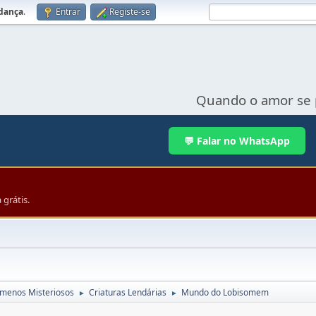
udança
.
Entrar
Registe-se
Quando o amor se 
💬 Falar no WhatsApp
grátis.
menos Misteriosos
Criaturas Lendárias
Mundo do Lobisomem
►
►