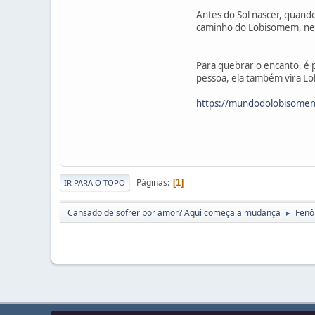
Antes do Sol nascer, quand
caminho do Lobisomem, ness
Para quebrar o encanto, é 
pessoa, ela também vira L
https://mundodolobisomem.
Páginas
1
IR PARA O TOPO
Cansado de sofrer por amor? Aqui começa a mudança
Fenô
►