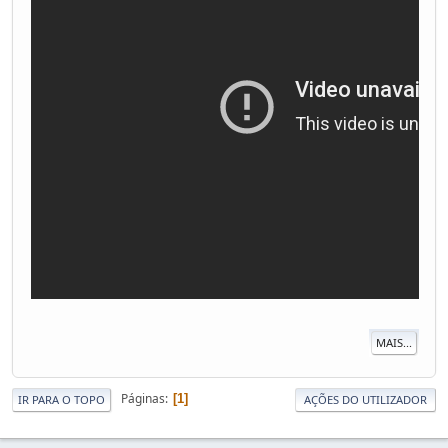
MAIS...
Páginas
1
IR PARA O TOPO
AÇÕES DO UTILIZADOR