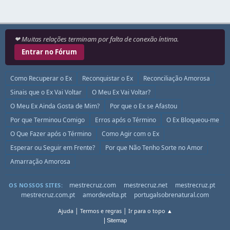
❤ Muitas relações terminam por falta de conexão íntima.
Entrar no Fórum
Como Recuperar o Ex
Reconquistar o Ex
Reconciliação Amorosa
Sinais que o Ex Vai Voltar
O Meu Ex Vai Voltar?
O Meu Ex Ainda Gosta de Mim?
Por que o Ex se Afastou
Por que Terminou Comigo
Erros após o Término
O Ex Bloqueou-me
O Que Fazer após o Término
Como Agir com o Ex
Esperar ou Seguir em Frente?
Por que Não Tenho Sorte no Amor
Amarração Amorosa
mestrecruz.com
mestrecruz.net
mestrecruz.pt
OS NOSSOS SITES:
mestrecruz.com.pt
amordevolta.pt
portugalsobrenatural.com
|
|
Ajuda
Termos e regras
Ir para o topo ▲
|
Sitemap