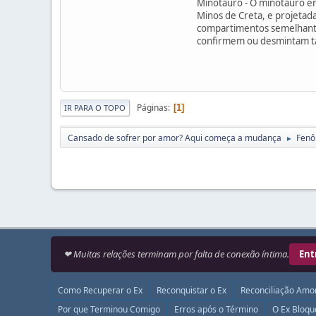
Minotauro - O minotauro er
Minos de Creta, e projetada
compartimentos semelhantes
confirmem ou desmintam ta
Páginas
1
IR PARA O TOPO
Cansado de sofrer por amor? Aqui começa a mudança
Fenô
►
❤ Muitas relações terminam por falta de conexão íntima.
Ent
Como Recuperar o Ex
Reconquistar o Ex
Reconciliação Amo
Por que Terminou Comigo
Erros após o Término
O Ex Bloq