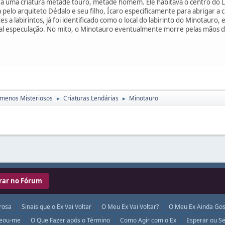
a uma criatura metade touro, metade homem. Ele habitava o centro do La
 pelo arquiteto Dédalo e seu filho, Ícaro especificamente para abrigar a c
 a labirintos, já foi identificado como o local do labirinto do Minotaur
l especulação. No mito, o Minotauro eventualmente morre pelas mãos d
menos Misteriosos
Criaturas Lendárias
Minotauro
►
►
rar no Fórum
rosa
Sinais que o Ex Vai Voltar
O Meu Ex Vai Voltar?
O Meu Ex Ainda Gos
ueou-me
O Que Fazer após o Término
Como Agir com o Ex
Esperar ou Se