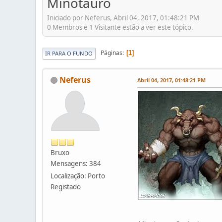
Minotauro
Iniciado por Neferus, Abril 04, 2017, 01:48:21 PM
0 Membros e 1 Visitante estão a ver este tópico.
Páginas
1
IR PARA O FUNDO
Neferus
Abril 04, 2017, 01:48:21 PM
Bruxo
Mensagens: 384
Localização: Porto
Registado