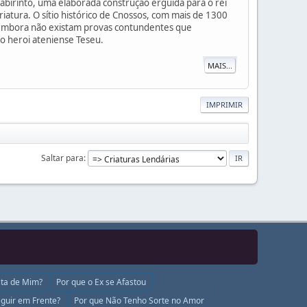
birinto, uma elaborada construção erguida para o rei
riatura. O sítio histórico de Cnossos, com mais de 1300
o, embora não existam provas contundentes que
o heroi ateniense Teseu.
MAIS...
IMPRIMIR
Saltar para
ta de Mim?
Por que o Ex se Afastou
guir em Frente?
Por que Não Tenho Sorte no Amor