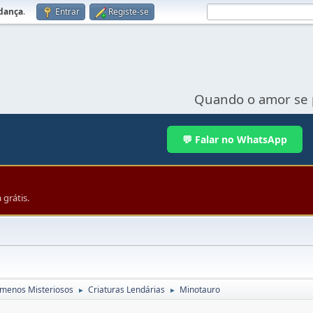
udança
.
Entrar
Registe-se
Quando o amor se 
💬 Falar no WhatsApp
grátis.
menos Misteriosos
Criaturas Lendárias
Minotauro
►
►