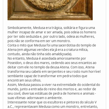
Simbolicamente, Medusa era trágica, solitária e figura uma
mulher incapaz de amar e ser amada, pois odeia os homens
por ter sido seduzida e, por outro lado, odeia as mulheres,
pois não se conforma em ser um monstro.
Conta o mito que Medusa foi uma sacerdotisa do templo de
Atena (em algumas versões ela já era a criatura mítica,
contudo, ainda não tinha sido amaldiçoada).
No entanto, Medusa é assediada amorosamente por
Poseidon, o deus dos mares, cedendo aos seus encantos ao
deitar com ele no templo da deusa Atena. Com isso, Atena
transforma seu cabelo em serpentes e seu rosto num horrível
semblante capaz de transformar em pedra todos que
encontram seus olhos.
Assim, Medusa passou a viver na extremidade do ocidental do
mundo, junto a entrada do reino dos mortos e, ao redor de
seu covil, diversas estátuas de pedra de homens e animais -
suas vítimas- adornavam o ambiente.
Interessante notar que os escultores e pintores do século V
a.C., representavam Medusa como um monstro, entretanto,