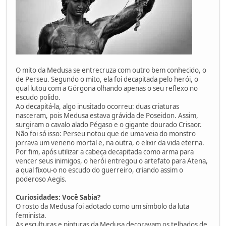
O mito da Medusa se entrecruza com outro bem conhecido, o
de Perseu. Segundo o mito, ela foi decapitada pelo herói, o
qual lutou com a Górgona olhando apenas o seu reflexo no
escudo polido.
Ao decapitá-la, algo inusitado ocorreu: duas criaturas
nasceram, pois Medusa estava grávida de Poseidon. Assim,
surgiram o cavalo alado Pégaso e o gigante dourado Crisaor.
Não foi só isso: Perseu notou que de uma veia do monstro
jorrava um veneno mortal e, na outra, o elixir da vida eterna.
Por fim, após utilizar a cabeça decapitada como arma para
vencer seus inimigos, o herói entregou o artefato para Atena,
a qual fixou-o no escudo do guerreiro, criando assim o
poderoso Aegis.
Curiosidades: Você Sabia?
O rosto da Medusa foi adotado como um símbolo da luta
feminista.
As esculturas e pinturas da Medusa decoravam os telhados de