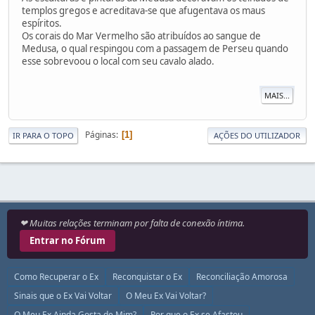
templos gregos e acreditava-se que afugentava os maus
espíritos.
Os corais do Mar Vermelho são atribuídos ao sangue de
Medusa, o qual respingou com a passagem de Perseu quando
esse sobrevoou o local com seu cavalo alado.
MAIS...
Páginas
1
IR PARA O TOPO
AÇÕES DO UTILIZADOR
❤ Muitas relações terminam por falta de conexão íntima.
Entrar no Fórum
Como Recuperar o Ex
Reconquistar o Ex
Reconciliação Amorosa
Sinais que o Ex Vai Voltar
O Meu Ex Vai Voltar?
O Meu Ex Ainda Gosta de Mim?
Por que o Ex se Afastou