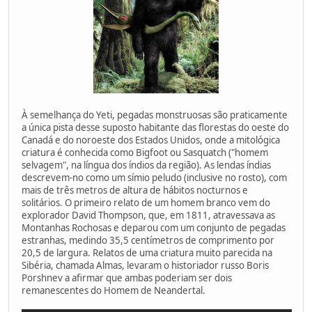
À semelhança do Yeti, pegadas monstruosas são praticamente
a única pista desse suposto habitante das florestas do oeste do
Canadá e do noroeste dos Estados Unidos, onde a mitológica
criatura é conhecida como Bigfoot ou Sasquatch ("homem
selvagem", na língua dos índios da região). As lendas índias
descrevem-no como um símio peludo (inclusive no rosto), com
mais de três metros de altura de hábitos nocturnos e
solitários. O primeiro relato de um homem branco vem do
explorador David Thompson, que, em 1811, atravessava as
Montanhas Rochosas e deparou com um conjunto de pegadas
estranhas, medindo 35,5 centímetros de comprimento por
20,5 de largura. Relatos de uma criatura muito parecida na
Sibéria, chamada Almas, levaram o historiador russo Boris
Porshnev a afirmar que ambas poderiam ser dois
remanescentes do Homem de Neandertal.