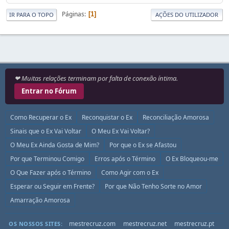
Páginas
1
IR PARA O TOPO
AÇÕES DO UTILIZADOR
❤ Muitas relações terminam por falta de conexão íntima.
Entrar no Fórum
Como Recuperar o Ex
Reconquistar o Ex
Reconciliação Amorosa
Sinais que o Ex Vai Voltar
O Meu Ex Vai Voltar?
O Meu Ex Ainda Gosta de Mim?
Por que o Ex se Afastou
Por que Terminou Comigo
Erros após o Término
O Ex Bloqueou-me
O Que Fazer após o Término
Como Agir com o Ex
Esperar ou Seguir em Frente?
Por que Não Tenho Sorte no Amor
Amarração Amorosa
mestrecruz.com
mestrecruz.net
mestrecruz.pt
OS NOSSOS SITES: