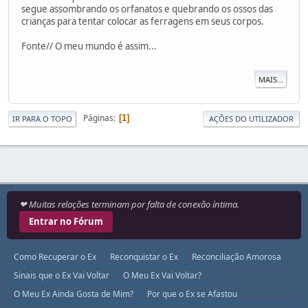
segue assombrando os orfanatos e quebrando os ossos das
crianças para tentar colocar as ferragens em seus corpos.
Fonte// O meu mundo é assim...
MAIS...
Páginas
1
IR PARA O TOPO
AÇÕES DO UTILIZADOR
❤ Muitas relações terminam por falta de conexão íntima.
Entrar no Fórum
Como Recuperar o Ex
Reconquistar o Ex
Reconciliação Amorosa
Sinais que o Ex Vai Voltar
O Meu Ex Vai Voltar?
O Meu Ex Ainda Gosta de Mim?
Por que o Ex se Afastou