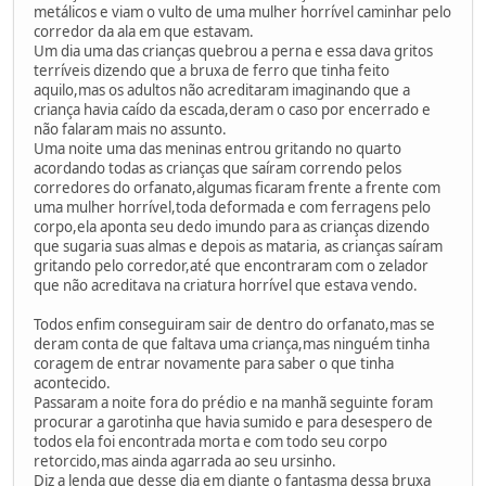
metálicos e viam o vulto de uma mulher horrível caminhar pelo
corredor da ala em que estavam.
Um dia uma das crianças quebrou a perna e essa dava gritos
terríveis dizendo que a bruxa de ferro que tinha feito
aquilo,mas os adultos não acreditaram imaginando que a
criança havia caído da escada,deram o caso por encerrado e
não falaram mais no assunto.
Uma noite uma das meninas entrou gritando no quarto
acordando todas as crianças que saíram correndo pelos
corredores do orfanato,algumas ficaram frente a frente com
uma mulher horrível,toda deformada e com ferragens pelo
corpo,ela aponta seu dedo imundo para as crianças dizendo
que sugaria suas almas e depois as mataria, as crianças saíram
gritando pelo corredor,até que encontraram com o zelador
que não acreditava na criatura horrível que estava vendo.
Todos enfim conseguiram sair de dentro do orfanato,mas se
deram conta de que faltava uma criança,mas ninguém tinha
coragem de entrar novamente para saber o que tinha
acontecido.
Passaram a noite fora do prédio e na manhã seguinte foram
procurar a garotinha que havia sumido e para desespero de
todos ela foi encontrada morta e com todo seu corpo
retorcido,mas ainda agarrada ao seu ursinho.
Diz a lenda que desse dia em diante o fantasma dessa bruxa