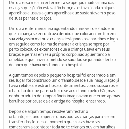
Um dia essa mesma enfermeira se apegou muito a uma das
crianças que já não estava tão bem,ela estava ligada a alguns
aparelhos e usava alguns aparelhos que sustentavam o peso
de suas pernas e braços.
Um dia a enfermeira não aguentando mais ver o estado em
que a criança se encontrava decidiu que colocaria um fim em
sua vida,assim matou a criança desligando os aparelhos e logo
em seguida como forma de manter a criança sempre por
perto colocou os extensores que a criança usava em seus
braços e pernas em seu próprio corpo,não aguentando a
crueldade que havia cometido se suicidou se jogando dentro
do poço que havia nos fundos do hospital.
Algum tempo depois o pequeno hospital foi encerrado e em
seu lugar foi construído um orfanato,desde sua inauguração já
havia relatos de estranhos acontecimentos, como sussurros e
o barulho do que parecia ferro se arrastando pelo chão,mas
nenhum adulto deu importância,imaginavam que eram apenas
barulhos por causa da ala antiga do hospital encerrado.
Depois de algum tempo resolveram fechar o
orfanato,restando apenas umas poucas crianças para serem
transferidas,foi nesse momento que coisas bizarras
começaram a acontecer,toda noite crianças ouviam barulhos