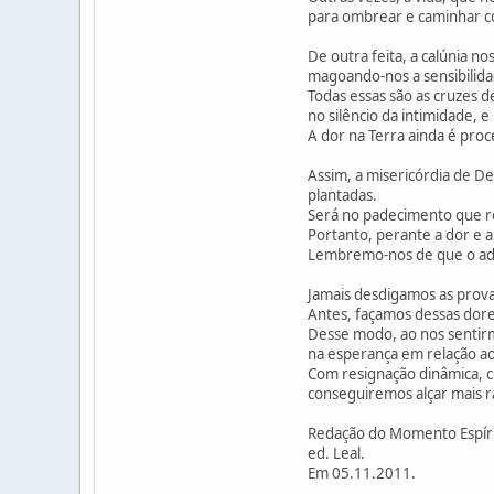
para ombrear e caminhar con
De outra feita, a calúnia no
magoando-nos a sensibilidad
Todas essas são as cruzes 
no silêncio da intimidade,
A dor na Terra ainda é pro
Assim, a misericórdia de D
plantadas.
Será no padecimento que r
Portanto, perante a dor e a
Lembremo-nos de que o adá
Jamais desdigamos as prova
Antes, façamos dessas dore
Desse modo, ao nos sentirm
na esperança em relação ao
Com resignação dinâmica, 
conseguiremos alçar mais r
Redação do Momento Espírita
ed. Leal.
Em 05.11.2011.