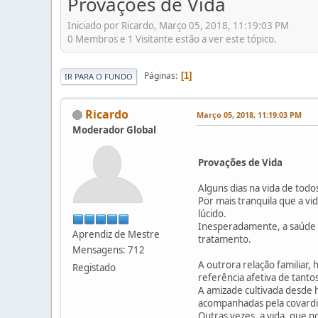
Provações de Vida
Iniciado por Ricardo, Março 05, 2018, 11:19:03 PM
0 Membros e 1 Visitante estão a ver este tópico.
Páginas
1
IR PARA O FUNDO
Ricardo
Março 05, 2018, 11:19:03 PM
Moderador Global
Provações de Vida
Alguns dias na vida de tod
Por mais tranquila que a vi
lúcido.
Inesperadamente, a saúde do
Aprendiz de Mestre
tratamento.
Mensagens: 712
A outrora relação familiar, 
Registado
referência afetiva de tantos
A amizade cultivada desde h
acompanhadas pela covardia
Outras vezes, a vida, que n