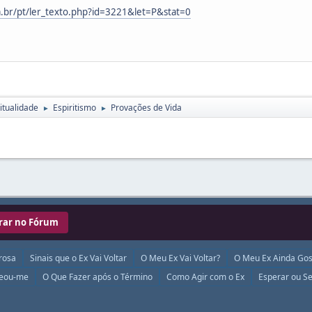
br/pt/ler_texto.php?id=3221&let=P&stat=0
itualidade
Espiritismo
Provações de Vida
►
►
rar no Fórum
rosa
Sinais que o Ex Vai Voltar
O Meu Ex Vai Voltar?
O Meu Ex Ainda Gos
ueou-me
O Que Fazer após o Término
Como Agir com o Ex
Esperar ou Se