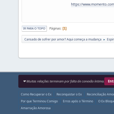
https://www.momento.com.
Páginas
1
IR PARA O TOPO
Cansado de sofrer por amor? Aqui começa a mudança
Espir
►
❤ Muitas relações terminam por falta de conexão íntima.
Ent
Como Recuperar o Ex
Reconquistar o Ex
Reconciliação Amo
Por que Terminou Comigo
Erros após o Término
O Ex Bloq
Amarração Amorosa