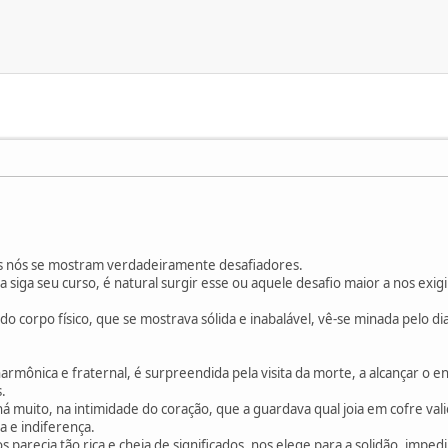
os nós se mostram verdadeiramente desafiadores.
da siga seu curso, é natural surgir esse ou aquele desafio maior a nos ex
 corpo físico, que se mostrava sólida e inabalável, vê-se minada pelo di
harmônica e fraternal, é surpreendida pela visita da morte, a alcançar o e
.
á muito, na intimidade do coração, que a guardava qual joia em cofre vali
 e indiferença.
os parecia tão rica e cheia de significados, nos elege para a solidão, im