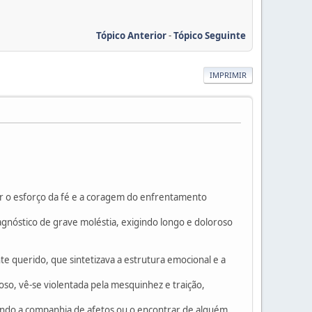
Tópico Anterior
-
Tópico Seguinte
IMPRIMIR
igir o esforço da fé e a coragem do enfrentamento
agnóstico de grave moléstia, exigindo longo e doloroso
nte querido, que sintetizava a estrutura emocional e a
oso, vê-se violentada pela mesquinhez e traição,
pedindo a companhia de afetos ou o encontrar de alguém