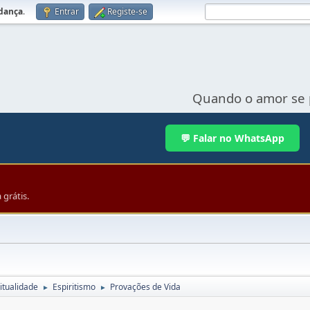
udança
.
Entrar
Registe-se
Quando o amor se 
💬 Falar no WhatsApp
grátis.
itualidade
Espiritismo
Provações de Vida
►
►