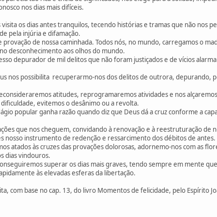
osco nos dias mais difíceis.
s visita os dias antes tranquilos, tecendo histórias e tramas que não nos 
e pela injúria e difamação.
de provação de nossa caminhada. Todos nós, no mundo, carregamos o madei
 e no desconhecimento aos olhos do mundo.
cesso depurador de mil delitos que não foram justiçados e de vícios ala
eus nos possibilita recuperarmo-nos dos delitos de outrora, depurando, 
econsideraremos atitudes, reprogramaremos atividades e nos alçaremos
 dificuldade, evitemos o desânimo ou a revolta.
gio popular ganha razão quando diz que Deus dá a cruz conforme a cap
ções que nos cheguem, convidando à renovação e à reestruturação de n
s nosso instrumento de redenção e ressarcimento dos débitos de antes.
os atados às cruzes das provações dolorosas, adornemo-nos com as flor
s dias vindouros.
conseguiremos superar os dias mais graves, tendo sempre em mente que
apidamente às elevadas esferas da libertação.
, com base no cap. 13, do livro Momentos de felicidade, pelo Espírito Jo