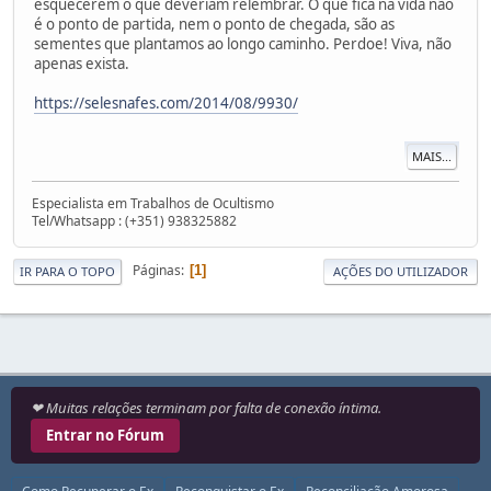
esquecerem o que deveriam relembrar. O que fica na vida não
é o ponto de partida, nem o ponto de chegada, são as
sementes que plantamos ao longo caminho. Perdoe! Viva, não
apenas exista.
https://selesnafes.com/2014/08/9930/
MAIS...
Especialista em Trabalhos de Ocultismo
Tel/Whatsapp : (+351) 938325882
Páginas
1
IR PARA O TOPO
AÇÕES DO UTILIZADOR
❤ Muitas relações terminam por falta de conexão íntima.
Entrar no Fórum