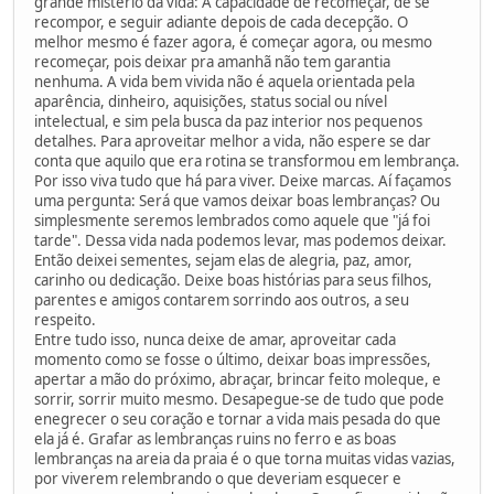
grande mistério da vida: A capacidade de recomeçar, de se
recompor, e seguir adiante depois de cada decepção. O
melhor mesmo é fazer agora, é começar agora, ou mesmo
recomeçar, pois deixar pra amanhã não tem garantia
nenhuma. A vida bem vivida não é aquela orientada pela
aparência, dinheiro, aquisições, status social ou nível
intelectual, e sim pela busca da paz interior nos pequenos
detalhes. Para aproveitar melhor a vida, não espere se dar
conta que aquilo que era rotina se transformou em lembrança.
Por isso viva tudo que há para viver. Deixe marcas. Aí façamos
uma pergunta: Será que vamos deixar boas lembranças? Ou
simplesmente seremos lembrados como aquele que "já foi
tarde". Dessa vida nada podemos levar, mas podemos deixar.
Então deixei sementes, sejam elas de alegria, paz, amor,
carinho ou dedicação. Deixe boas histórias para seus filhos,
parentes e amigos contarem sorrindo aos outros, a seu
respeito.
Entre tudo isso, nunca deixe de amar, aproveitar cada
momento como se fosse o último, deixar boas impressões,
apertar a mão do próximo, abraçar, brincar feito moleque, e
sorrir, sorrir muito mesmo. Desapegue-se de tudo que pode
enegrecer o seu coração e tornar a vida mais pesada do que
ela já é. Grafar as lembranças ruins no ferro e as boas
lembranças na areia da praia é o que torna muitas vidas vazias,
por viverem relembrando o que deveriam esquecer e