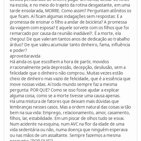
na escola, e no meio do trajeto da rotina desgastante, em uma
tarde ensolarada, MORRE. Como assim? Perguntam atônitos os
que ficam. Aí ficam algumas indagações sem respostas: E a
promessa de ensinar o filho a andar de bicicleta? A promessa
da viagem com esposa? E aquele sorvete com os filhos que foi
remarcado por causa da reunião inadiável?. É a morte, ela
chegou! De que valeram tantos anos de dedicação ao trabalho
árduo? De que valeu acumular tanto dinheiro, fama, influência
e poder?
aproveitaravida
Há ainda os que escolhem a hora de partir, movidos
irracionalmente pela depressão, decepção, desilusão, sem a
felicidade que o dinheiro não comprou. Muitas vezes estão
cheio de dinheiro mas vazio de felicidade, que é a essência que
move nossas vidas. Aí todo mundo sempre faz a mesma
pergunta: POR QUE? Como se isso fosse ajudar a explicar
alguma coisa, como se a morte tivesse uma causa apenas.
Há uma mistura de fatores que deixam mais dúvidas que
lembranças nesses casos. Mas a ordem natural das coisas ia tão
bem na sua vida: Emprego, relacionamento, amor, casamento,
filhos, lar, estabilidade. Em um piscar de olhos tudo se esvai.
Num acidente na esquina, num AVC na flor da idade de uma
vida sedentária ou não, numa doença que ninguém esperava
ou nas mãos de um assaltante. Sempre fazemos a mesma
pergunta: "POR QUE"?