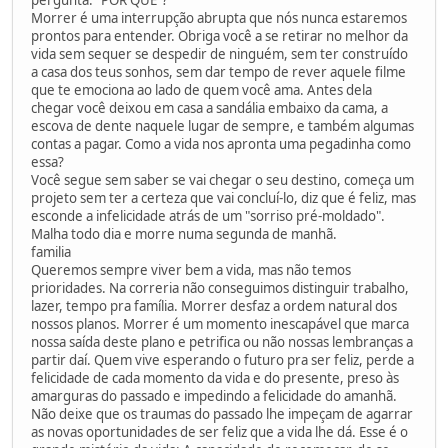
Morrer é uma interrupção abrupta que nós nunca estaremos
prontos para entender. Obriga você a se retirar no melhor da
vida sem sequer se despedir de ninguém, sem ter construído
a casa dos teus sonhos, sem dar tempo de rever aquele filme
que te emociona ao lado de quem você ama. Antes dela
chegar você deixou em casa a sandália embaixo da cama, a
escova de dente naquele lugar de sempre, e também algumas
contas a pagar. Como a vida nos apronta uma pegadinha como
essa?
Você segue sem saber se vai chegar o seu destino, começa um
projeto sem ter a certeza que vai concluí-lo, diz que é feliz, mas
esconde a infelicidade atrás de um "sorriso pré-moldado".
Malha todo dia e morre numa segunda de manhã.
familia
Queremos sempre viver bem a vida, mas não temos
prioridades. Na correria não conseguimos distinguir trabalho,
lazer, tempo pra família. Morrer desfaz a ordem natural dos
nossos planos. Morrer é um momento inescapável que marca
nossa saída deste plano e petrifica ou não nossas lembranças a
partir daí. Quem vive esperando o futuro pra ser feliz, perde a
felicidade de cada momento da vida e do presente, preso às
amarguras do passado e impedindo a felicidade do amanhã.
Não deixe que os traumas do passado lhe impeçam de agarrar
as novas oportunidades de ser feliz que a vida lhe dá. Esse é o