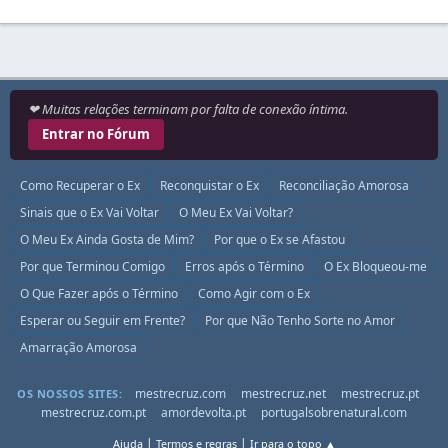
❤ Muitas relações terminam por falta de conexão íntima.
Entrar no Fórum
Como Recuperar o Ex
Reconquistar o Ex
Reconciliação Amorosa
Sinais que o Ex Vai Voltar
O Meu Ex Vai Voltar?
O Meu Ex Ainda Gosta de Mim?
Por que o Ex se Afastou
Por que Terminou Comigo
Erros após o Término
O Ex Bloqueou-me
O Que Fazer após o Término
Como Agir com o Ex
Esperar ou Seguir em Frente?
Por que Não Tenho Sorte no Amor
Amarração Amorosa
mestrecruz.com
mestrecruz.net
mestrecruz.pt
OS NOSSOS SITES:
mestrecruz.com.pt
amordevolta.pt
portugalsobrenatural.com
|
|
Ajuda
Termos e regras
Ir para o topo ▲