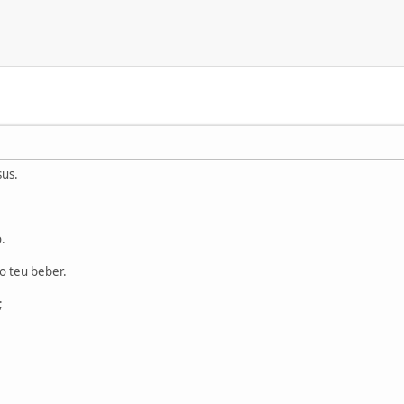
sus.
.
o teu beber.
;