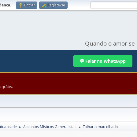
udança
.
Entrar
Registe-se
Quando o amor se 
💬 Falar no WhatsApp
grátis.
itualidade
Assuntos Místicos Generalistas
Talhar o mau olhado
►
►