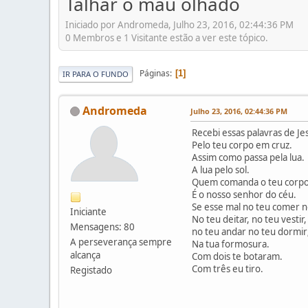
Talhar o mau olhado
Iniciado por Andromeda, Julho 23, 2016, 02:44:36 PM
0 Membros e 1 Visitante estão a ver este tópico.
Páginas
1
IR PARA O FUNDO
Andromeda
Julho 23, 2016, 02:44:36 PM
Recebi essas palavras de Je
Pelo teu corpo em cruz.
Assim como passa pela lua.
A lua pelo sol.
Quem comanda o teu corpo
É o nosso senhor do céu.
Se esse mal no teu comer n
Iniciante
No teu deitar, no teu vestir,
Mensagens: 80
no teu andar no teu dormir
A perseverança sempre
Na tua formosura.
alcança
Com dois te botaram.
Com três eu tiro.
Registado