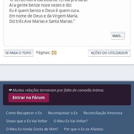
Ai a gente benze nove vezes e diz:
Eu é quem benzo e Deus é quem cura.
Em nome de Deus e da Virgem Maria.
Diz três Ave Marias e Santa Marias."
MAIS...
Páginas
1
IR PARA O TOPO
AÇÕES DO UTILIZADOR
❤ Muitas relações terminam por falta de conexão íntima.
Entrar no Fórum
Como Recuperar o Ex
Reconquistar o Ex
Reconciliação Amorosa
Sinais que o Ex Vai Voltar
O Meu Ex Vai Voltar?
O Meu Ex Ainda Gosta de Mim?
Por que o Ex se Afastou