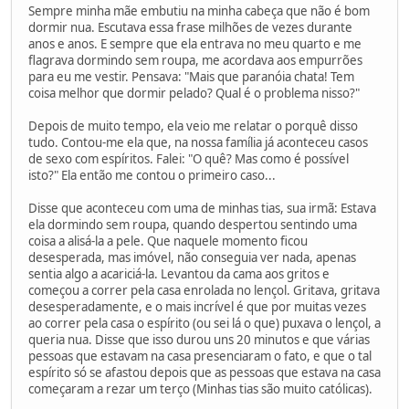
Sempre minha mãe embutiu na minha cabeça que não é bom
dormir nua. Escutava essa frase milhões de vezes durante
anos e anos. E sempre que ela entrava no meu quarto e me
flagrava dormindo sem roupa, me acordava aos empurrões
para eu me vestir. Pensava: "Mais que paranóia chata! Tem
coisa melhor que dormir pelado? Qual é o problema nisso?"
Depois de muito tempo, ela veio me relatar o porquê disso
tudo. Contou-me ela que, na nossa família já aconteceu casos
de sexo com espíritos. Falei: "O quê? Mas como é possível
isto?" Ela então me contou o primeiro caso...
Disse que aconteceu com uma de minhas tias, sua irmã: Estava
ela dormindo sem roupa, quando despertou sentindo uma
coisa a alisá-la a pele. Que naquele momento ficou
desesperada, mas imóvel, não conseguia ver nada, apenas
sentia algo a acariciá-la. Levantou da cama aos gritos e
começou a correr pela casa enrolada no lençol. Gritava, gritava
desesperadamente, e o mais incrível é que por muitas vezes
ao correr pela casa o espírito (ou sei lá o que) puxava o lençol, a
queria nua. Disse que isso durou uns 20 minutos e que várias
pessoas que estavam na casa presenciaram o fato, e que o tal
espírito só se afastou depois que as pessoas que estava na casa
começaram a rezar um terço (Minhas tias são muito católicas).