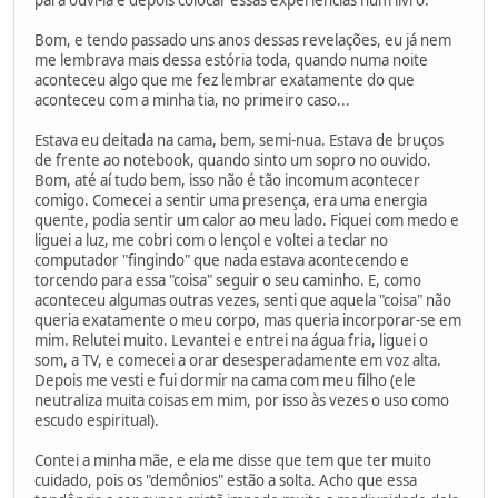
Bom, e tendo passado uns anos dessas revelações, eu já nem
me lembrava mais dessa estória toda, quando numa noite
aconteceu algo que me fez lembrar exatamente do que
aconteceu com a minha tia, no primeiro caso...
Estava eu deitada na cama, bem, semi-nua. Estava de bruços
de frente ao notebook, quando sinto um sopro no ouvido.
Bom, até aí tudo bem, isso não é tão incomum acontecer
comigo. Comecei a sentir uma presença, era uma energia
quente, podia sentir um calor ao meu lado. Fiquei com medo e
liguei a luz, me cobri com o lençol e voltei a teclar no
computador "fingindo" que nada estava acontecendo e
torcendo para essa "coisa" seguir o seu caminho. E, como
aconteceu algumas outras vezes, senti que aquela "coisa" não
queria exatamente o meu corpo, mas queria incorporar-se em
mim. Relutei muito. Levantei e entrei na água fria, liguei o
som, a TV, e comecei a orar desesperadamente em voz alta.
Depois me vesti e fui dormir na cama com meu filho (ele
neutraliza muita coisas em mim, por isso às vezes o uso como
escudo espiritual).
Contei a minha mãe, e ela me disse que tem que ter muito
cuidado, pois os "demônios" estão a solta. Acho que essa