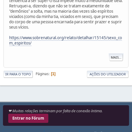
tendência a ser super-cristã impede muito a mediunidade dela.
Retruquei-a, dizendo que não se tratam exatamente de
"demônios" a solta, mas na maioria das vezes são espíritos
viciados (como da minha tia, viciados em sexo), que precisam
do corpo de uma pessoa encarnada para sentir prazer e suprir
seus vícios.
https://www.sobrenatural.org/relato/detalhar/15145/sexo_co
m_espiritos/
MAIS...
Páginas
1
IR PARA O TOPO
AÇÕES DO UTILIZADOR
❤ Muitas relações terminam por falta de conexão íntima.
Entrar no Fórum