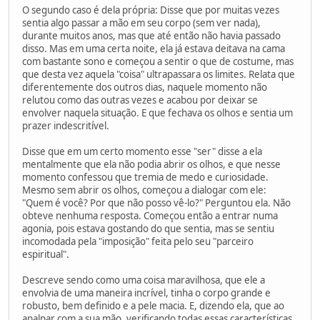
O segundo caso é dela própria: Disse que por muitas vezes
sentia algo passar a mão em seu corpo (sem ver nada),
durante muitos anos, mas que até então não havia passado
disso. Mas em uma certa noite, ela já estava deitava na cama
com bastante sono e começou a sentir o que de costume, mas
que desta vez aquela "coisa" ultrapassara os limites. Relata que
diferentemente dos outros dias, naquele momento não
relutou como das outras vezes e acabou por deixar se
envolver naquela situação. E que fechava os olhos e sentia um
prazer indescritível.
Disse que em um certo momento esse "ser" disse a ela
mentalmente que ela não podia abrir os olhos, e que nesse
momento confessou que tremia de medo e curiosidade.
Mesmo sem abrir os olhos, começou a dialogar com ele:
"Quem é você? Por que não posso vê-lo?" Perguntou ela. Não
obteve nenhuma resposta. Começou então a entrar numa
agonia, pois estava gostando do que sentia, mas se sentiu
incomodada pela "imposição" feita pelo seu "parceiro
espiritual".
Descreve sendo como uma coisa maravilhosa, que ele a
envolvia de uma maneira incrível, tinha o corpo grande e
robusto, bem definido e a pele macia. E, dizendo ela, que ao
apalpar com a sua mão, verificando todas essas características