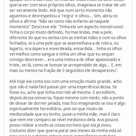
queria ver com seus próprios olhos, imaginava se tratar de um
ser veramente lindo. Até que num certo momento não
aguentou e desrespeitou a "regra" e olhou... Sim, abriu os
olhos e afirma: "Não sei como não enfartei ali naquele
momento!" Descreve ela: "Tinha ele um aspecto monstruoso!
Tinha o corpo muito definido, formas lindas, mas a pele,
diferente do que eu sentia com as minhas mãos e com os olhos
fechados, era uma pele que se assemelhava a de cobra, ou
lagarto, era áspera e esverdeada, encardida... tinha os olhos
vermelhos como sangue e tinha um olhar que eu sequer
consigo descrever... era uma mistura de olhar apaixonado e
triste, sei lá, como se tivesse se arrependido de algo... E, em
mais ou menos na fração de 5 segundos ele desapareceu".
Até hoje ela conta isso com uma emoção muito grande, acho
que não é nada fácil passar por uma experiência dessa. Se
fosse eu, acho que tinha morrido ali mesmo. E acreditem,
depois dessa conversa, fiquei mesmo com medo, não a ponto
de deixar de dormir pelada, mas fico imaginando se isso é algo
espiritualmente hereditário, pois sei que muito da
mediunidade que eu tenho, puxei a minha mãe, mas é claro
que nem me comparo ao nível mediúnico dela. Aos poucos
posso relatar a vocês as coisas incríveis que ela já viveu.
Costumo dizer que queria parar seis meses da minha vida só
para ouvi-la e depois colocar essas experiências num livro.