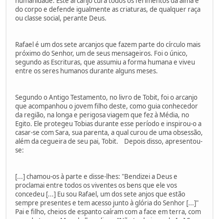
humanidade. Este arcanjo cura todos os ferimentos da alma e
do corpo e defende igualmente as criaturas, de qualquer raça
ou classe social, perante Deus.
Rafael é um dos sete arcanjos que fazem parte do círculo mais
próximo do Senhor, um de seus mensageiros. Foi o único,
segundo as Escrituras, que assumiu a forma humana e viveu
entre os seres humanos durante alguns meses.
Segundo o Antigo Testamento, no livro de Tobit, foi o arcanjo
que acompanhou o jovem filho deste, como guia conhecedor
da região, na longa e perigosa viagem que fez à Média, no
Egito. Ele protegeu Tobias durante esse período e inspirou-o a
casar-se com Sara, sua parenta, a qual curou de uma obsessão,
além da cegueira de seu pai, Tobit. Depois disso, apresentou-
se:
[...] chamou-os à parte e disse-lhes: "Bendizei a Deus e
proclamai entre todos os viventes os bens que ele vos
concedeu [...] Eu sou Rafael, um dos sete anjos que estão
sempre presentes e tem acesso junto à glória do Senhor [...]"
Pai e filho, cheios de espanto caíram com a face em terra, com