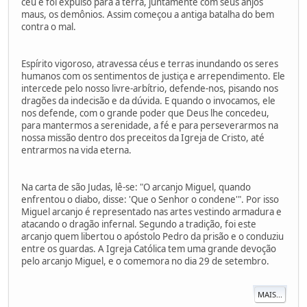
céu e foi expulso para a terra, juntamente com seus anjos
maus, os demônios. Assim começou a antiga batalha do bem
contra o mal.
Espírito vigoroso, atravessa céus e terras inundando os seres
humanos com os sentimentos de justiça e arrependimento. Ele
intercede pelo nosso livre-arbítrio, defende-nos, pisando nos
dragões da indecisão e da dúvida. E quando o invocamos, ele
nos defende, com o grande poder que Deus lhe concedeu,
para mantermos a serenidade, a fé e para perseverarmos na
nossa missão dentro dos preceitos da Igreja de Cristo, até
entrarmos na vida eterna.
Na carta de são Judas, lê-se: "O arcanjo Miguel, quando
enfrentou o diabo, disse: 'Que o Senhor o condene'". Por isso
Miguel arcanjo é representado nas artes vestindo armadura e
atacando o dragão infernal. Segundo a tradição, foi este
arcanjo quem libertou o apóstolo Pedro da prisão e o conduziu
entre os guardas. A Igreja Católica tem uma grande devoção
pelo arcanjo Miguel, e o comemora no dia 29 de setembro.
MAIS...