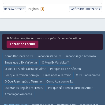
Páginas
1
IR PARA O TOPO
AÇÕES DO UTILIZADOR
❤ Muitas relações terminam por falta de conexão íntima.
Entrar no Fórum
Como Recuperar o Ex
Reconquistar o Ex
Reconciliação Amorosa
Sinais que o Ex Vai Voltar
O Meu Ex Vai Voltar?
O Meu Ex Ainda Gosta de Mim?
Por que o Ex se Afastou
Por que Terminou Comigo
Erros após o Término
O Ex Bloqueou-me
O Que Fazer após o Término
Como Agir com o Ex
Esperar ou Seguir em Frente?
Por que Não Tenho Sorte no Amor
Amarração Amorosa
mestrecruz.com
mestrecruz.net
mestrecruz.pt
OS NOSSOS SITES: