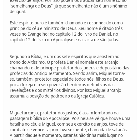
exército de anjos. Por isso podemos traduzir seu nome como
"semelhança de Deus", já que semelhante não é um sinônimo
de igual.
Este espírito puro é também chamado e reconhecido como
príncipe do céu e ministro de Deus. Seu nome é citado três
vezes no Evangelho: no capítulo 12 do livro de Daniel, no
capítulo 12 do livro do Apocalipse e na carta de são Judas.
Segundo a Bíblia, é um dos sete espíritos que assistem ao
trono do Altíssimo. O profeta Daniel nomeia este arcanjo
chamando-o de príncipe protetor dos judeus e depositário das
profecias do Antigo Testamento. Sendo assim, Miguel torna-
se, também, protetor especial de todos nós, filhos de Deus,
pois a Igreja e o seu povo são herdeiros definitivos das
revelações e dos mistérios divinos. Por isso Miguel arcanjo
assumiu a posição de padroeiro da Igreja Católica.
Miguel arcanjo, protetor dos justos, é assim lembrado na
passagem bíblica do Apocalipse. Pois nela se vê que houve uma
batalha no céu e Miguel, com seu exército de anjos, teve de
combater e vencer a primitiva serpente, chamada de satanás.
A partir daquele momento, satanás não tinha mais lugar no