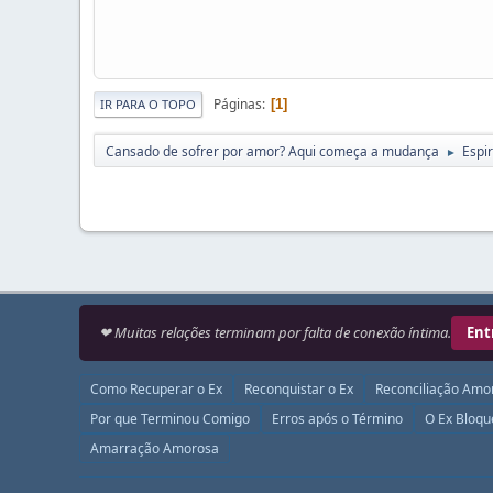
Páginas
1
IR PARA O TOPO
Cansado de sofrer por amor? Aqui começa a mudança
Espir
►
❤ Muitas relações terminam por falta de conexão íntima.
Ent
Como Recuperar o Ex
Reconquistar o Ex
Reconciliação Amo
Por que Terminou Comigo
Erros após o Término
O Ex Bloq
Amarração Amorosa