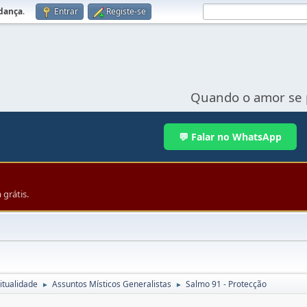
udança
.
Entrar
Registe-se
Quando o amor se 
💬 Falar no WhatsApp
grátis.
itualidade
Assuntos Místicos Generalistas
Salmo 91 - Protecção
►
►