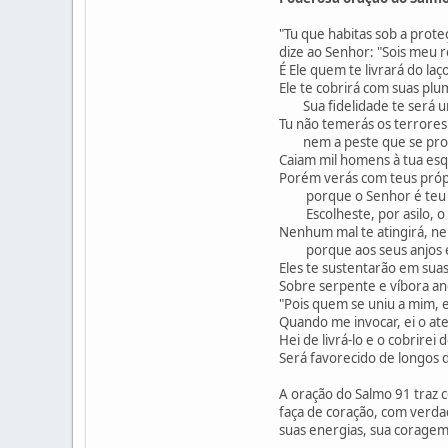
"Tu que habitas sob a prot
dize ao Senhor: "Sois meu 
É Ele quem te livrará do laç
Ele te cobrirá com suas plu
Sua fidelidade te será u
Tu não temerás os terrores 
nem a peste que se propag
Caiam mil homens à tua esqu
Porém verás com teus própr
porque o Senhor é teu r
Escolheste, por asilo, o 
Nenhum mal te atingirá, ne
porque aos seus anjos el
Eles te sustentarão em sua
Sobre serpente e víbora and
"Pois quem se uniu a mim, e
Quando me invocar, ei o ate
Hei de livrá-lo e o cobrirei d
Será favorecido de longos d
A oração do Salmo 91 traz 
faça de coração, com verdad
suas energias, sua corage