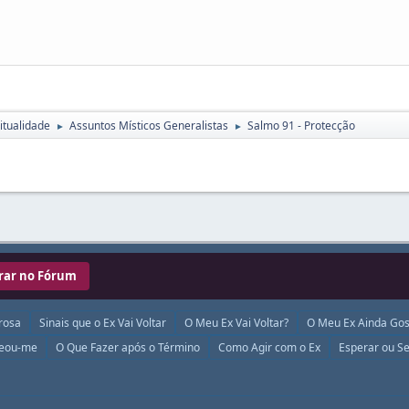
itualidade
Assuntos Místicos Generalistas
Salmo 91 - Protecção
►
►
rar no Fórum
rosa
Sinais que o Ex Vai Voltar
O Meu Ex Vai Voltar?
O Meu Ex Ainda Gos
ueou-me
O Que Fazer após o Término
Como Agir com o Ex
Esperar ou Se