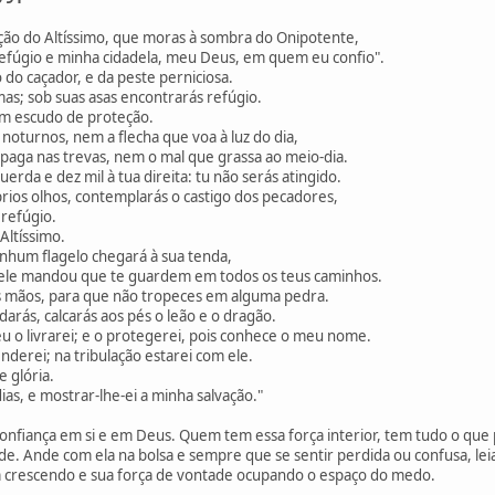
eção do Altíssimo, que moras à sombra do Onipotente,
refúgio e minha cidadela, meu Deus, em quem eu confio".
o do caçador, e da peste perniciosa.
mas; sob suas asas encontrarás refúgio.
m escudo de proteção.
noturnos, nem a flecha que voa à luz do dia,
a nas trevas, nem o mal que grassa ao meio-dia.
erda e dez mil à tua direita: tu não serás atingido.
ios olhos, contemplarás o castigo dos pecadores,
efúgio.
Altíssimo.
nhum flagelo chegará à sua tenda,
e mandou que te guardem em todos os teus caminhos.
s mãos, para que não tropeces em alguma pedra.
arás, calcarás aos pés o leão e o dragão.
u o livrarei; e o protegerei, pois conhece o meu nome.
nderei; na tribulação estarei com ele.
e glória.
ias, e mostrar-lhe-ei a minha salvação."
confiança em si e em Deus. Quem tem essa força interior, tem tudo o que 
e. Ande com ela na bolsa e sempre que se sentir perdida ou confusa, leia
m crescendo e sua força de vontade ocupando o espaço do medo.