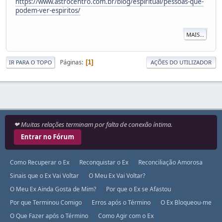
https://www.astrocentro.com.br/blog/espiritual/pessoas-que-
podem-ver-espiritos/
MAIS...
Páginas
1
IR PARA O TOPO
AÇÕES DO UTILIZADOR
❤ Muitas relações terminam por falta de conexão íntima.
Entrar no Fórum
Como Recuperar o Ex
Reconquistar o Ex
Reconciliação Amorosa
Sinais que o Ex Vai Voltar
O Meu Ex Vai Voltar?
O Meu Ex Ainda Gosta de Mim?
Por que o Ex se Afastou
Por que Terminou Comigo
Erros após o Término
O Ex Bloqueou-me
O Que Fazer após o Término
Como Agir com o Ex