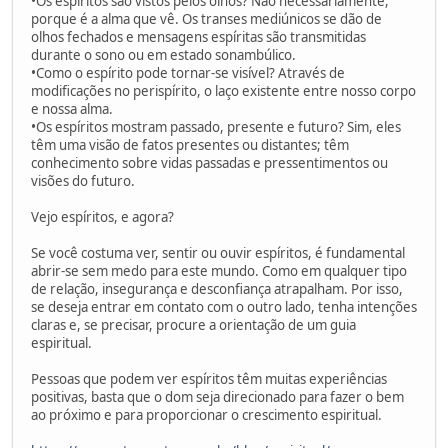
•Os espíritos são vistos pelos olhos? Não necessariamente,
porque é a alma que vê. Os transes mediúnicos se dão de
olhos fechados e mensagens espíritas são transmitidas
durante o sono ou em estado sonambúlico.
•Como o espírito pode tornar-se visível? Através de
modificações no perispírito, o laço existente entre nosso corpo
e nossa alma.
•Os espíritos mostram passado, presente e futuro? Sim, eles
têm uma visão de fatos presentes ou distantes; têm
conhecimento sobre vidas passadas e pressentimentos ou
visões do futuro.
Vejo espíritos, e agora?
Se você costuma ver, sentir ou ouvir espíritos, é fundamental
abrir-se sem medo para este mundo. Como em qualquer tipo
de relação, insegurança e desconfiança atrapalham. Por isso,
se deseja entrar em contato com o outro lado, tenha intenções
claras e, se precisar, procure a orientação de um guia
espiritual.
Pessoas que podem ver espíritos têm muitas experiências
positivas, basta que o dom seja direcionado para fazer o bem
ao próximo e para proporcionar o crescimento espiritual.