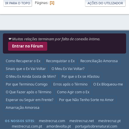
Páginas
1
IR PARA O TOPO
AÇÕES DO UTILIZADOR
❤ Muitas relações terminam por falta de conexão íntima.
Entrar no Fórum
Como Recuperar o Ex
Reconquistar o Ex
Reconciliação Amorosa
Sinais que o Ex Vai Voltar
O Meu Ex Vai Voltar?
O Meu Ex Ainda Gosta de Mim?
Por que o Ex se Afastou
Por que Terminou Comigo
Erros após o Término
O Ex Bloqueou-me
O Que Fazer após o Término
Como Agir com o Ex
Esperar ou Seguir em Frente?
Por que Não Tenho Sorte no Amor
Amarração Amorosa
mestrecruz.com
mestrecruz.net
mestrecruz.pt
OS NOSSOS SITES:
mestrecruz.com.pt
amordevolta.pt
portugalsobrenatural.com