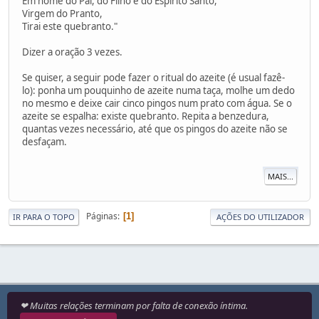
Em nome do Pai, do Filho e do Espírito Santo,
Virgem do Pranto,
Tirai este quebranto."
Dizer a oração 3 vezes.
Se quiser, a seguir pode fazer o ritual do azeite (é usual fazê-
lo): ponha um pouquinho de azeite numa taça, molhe um dedo
no mesmo e deixe cair cinco pingos num prato com água. Se o
azeite se espalha: existe quebranto. Repita a benzedura,
quantas vezes necessário, até que os pingos do azeite não se
desfaçam.
MAIS...
Páginas
1
IR PARA O TOPO
AÇÕES DO UTILIZADOR
❤ Muitas relações terminam por falta de conexão íntima.