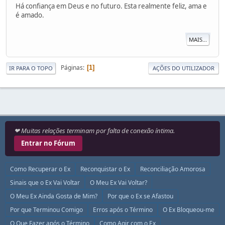
Há confiança em Deus e no futuro. Esta realmente feliz, ama e
é amado.
MAIS...
Páginas
1
IR PARA O TOPO
AÇÕES DO UTILIZADOR
❤ Muitas relações terminam por falta de conexão íntima.
Entrar no Fórum
Como Recuperar o Ex
Reconquistar o Ex
Reconciliação Amorosa
Sinais que o Ex Vai Voltar
O Meu Ex Vai Voltar?
O Meu Ex Ainda Gosta de Mim?
Por que o Ex se Afastou
Por que Terminou Comigo
Erros após o Término
O Ex Bloqueou-me
O Que Fazer após o Término
Como Agir com o Ex