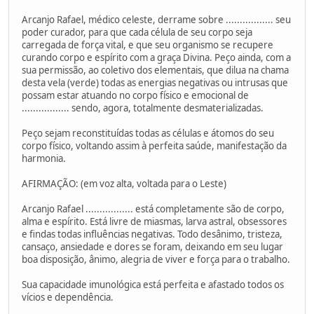
Arcanjo Rafael, médico celeste, derrame sobre ................. seu
poder curador, para que cada célula de seu corpo seja
carregada de força vital, e que seu organismo se recupere
curando corpo e espírito com a graça Divina. Peço ainda, com a
sua permissão, ao coletivo dos elementais, que dilua na chama
desta vela (verde) todas as energias negativas ou intrusas que
possam estar atuando no corpo físico e emocional de
................. sendo, agora, totalmente desmaterializadas.
Peço sejam reconstituídas todas as células e átomos do seu
corpo físico, voltando assim à perfeita saúde, manifestação da
harmonia.
AFIRMAÇÃO: (em voz alta, voltada para o Leste)
Arcanjo Rafael ................. está completamente são de corpo,
alma e espírito. Está livre de miasmas, larva astral, obsessores
e findas todas influências negativas. Todo desânimo, tristeza,
cansaço, ansiedade e dores se foram, deixando em seu lugar
boa disposição, ânimo, alegria de viver e força para o trabalho.
Sua capacidade imunológica está perfeita e afastado todos os
vícios e dependência.