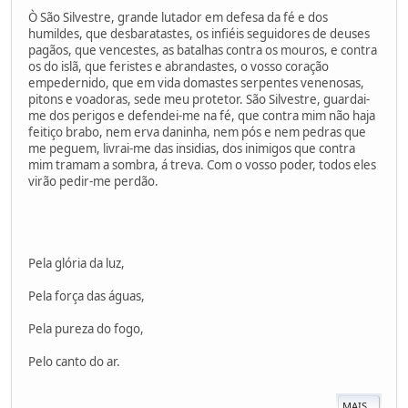
Ò São Silvestre, grande lutador em defesa da fé e dos
humildes, que desbaratastes, os infiéis seguidores de deuses
pagãos, que vencestes, as batalhas contra os mouros, e contra
os do islã, que feristes e abrandastes, o vosso coração
empedernido, que em vida domastes serpentes venenosas,
pitons e voadoras, sede meu protetor. São Silvestre, guardai-
me dos perigos e defendei-me na fé, que contra mim não haja
feitiço brabo, nem erva daninha, nem pós e nem pedras que
me peguem, livrai-me das insidias, dos inimigos que contra
mim tramam a sombra, á treva. Com o vosso poder, todos eles
virão pedir-me perdão.
Pela glória da luz,
Pela força das águas,
Pela pureza do fogo,
Pelo canto do ar.
MAIS...