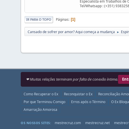
Especialista em Trabalhos de 
Tel/Whatsapp : (+351) 938325
Páginas
1
IR PARA O TOPO
Cansado de sofrer por amor? Aqui começa a mudança
Espir
►
❤ Muitas relações terminam por falta de conexão íntima.
Ent
Como Recuperar o Ex
Reconquistar o Ex
Reconciliação Amo
Por que Terminou Comigo
Erros após o Término
O Ex Bloq
Amarração Amorosa
mestrecruz.com
mestrecruz.net
mestrecr
OS NOSSOS SITES: