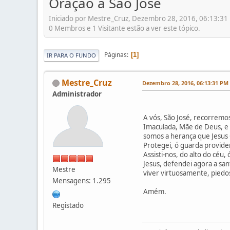
Oração a São José
Iniciado por Mestre_Cruz, Dezembro 28, 2016, 06:13:31
0 Membros e 1 Visitante estão a ver este tópico.
Páginas
1
IR PARA O FUNDO
Mestre_Cruz
Dezembro 28, 2016, 06:13:31 PM
Administrador
A vós, São José, recorremos
Imaculada, Mãe de Deus, e 
somos a herança que Jesus 
Protegei, ó guarda provident
Assisti-nos, do alto do céu
Jesus, defendei agora a san
Mestre
viver virtuosamente, pied
Mensagens: 1.295
Amém.
Registado