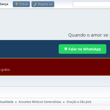
udança
.
Entrar
Registe-se
Quando o amor se 
💬 Falar no WhatsApp
grátis.
itualidade
Assuntos Místicos Generalistas
Oração a São José
►
►