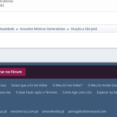
Ocultismo
882
itualidade
Assuntos Místicos Generalistas
Oração a São José
►
►
rar no Fórum
rosa
Sinais que o Ex Vai Voltar
O Meu Ex Vai Voltar?
O Meu Ex Ainda Gos
ueou-me
O Que Fazer após o Término
Como Agir com o Ex
Esperar ou Se
uz.pt
mestrecruz.com.pt
amordevolta.pt
portugalsobrenatural.com