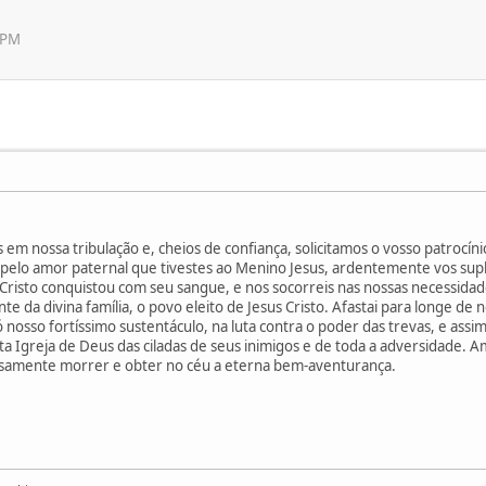
 PM
 em nossa tribulação e, cheios de confiança, solicitamos o vosso patrocín
pelo amor paternal que tivestes ao Menino Jesus, ardentemente vos supl
Cristo conquistou com seu sangue, e nos socorreis nas nossas necessidade
e da divina família, o povo eleito de Jesus Cristo. Afastai para longe de n
, ó nosso fortíssimo sustentáculo, na luta contra o poder das trevas, e a
ta Igreja de Deus das ciladas de seus inimigos e de toda a adversidade. 
osamente morrer e obter no céu a eterna bem-aventurança.