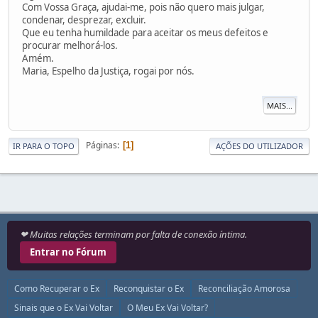
Com Vossa Graça, ajudai-me, pois não quero mais julgar,
condenar, desprezar, excluir.
Que eu tenha humildade para aceitar os meus defeitos e
procurar melhorá-los.
Amém.
Maria, Espelho da Justiça, rogai por nós.
MAIS...
Páginas
1
IR PARA O TOPO
AÇÕES DO UTILIZADOR
❤ Muitas relações terminam por falta de conexão íntima.
Entrar no Fórum
Como Recuperar o Ex
Reconquistar o Ex
Reconciliação Amorosa
Sinais que o Ex Vai Voltar
O Meu Ex Vai Voltar?