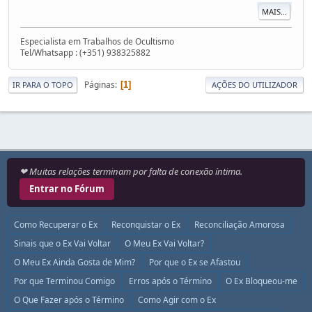
MAIS...
Especialista em Trabalhos de Ocultismo
Tel/Whatsapp : (+351) 938325882
Páginas
1
IR PARA O TOPO
AÇÕES DO UTILIZADOR
❤ Muitas relações terminam por falta de conexão íntima.
Entrar no Fórum
Como Recuperar o Ex
Reconquistar o Ex
Reconciliação Amorosa
Sinais que o Ex Vai Voltar
O Meu Ex Vai Voltar?
O Meu Ex Ainda Gosta de Mim?
Por que o Ex se Afastou
Por que Terminou Comigo
Erros após o Término
O Ex Bloqueou-me
O Que Fazer após o Término
Como Agir com o Ex