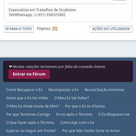
Especialista em Trabalhos de Ocultismo
Tel/Whatsapp : (+351) 938325882
Páginas
1
IR PARA O TOPO
AÇÕES DO UTILIZADOR
❤ Muitas relações terminam por falta de conexão íntima.
Entrar no Fórum
Como Recuperar o Ex
Reconquistar o Ex
Reconciliação Amorosa
Sinais que o Ex Vai Voltar
O Meu Ex Vai Voltar?
O Meu Ex Ainda Gosta de Mim?
Por que o Ex se Afastou
Por que Terminou Comigo
Erros após o Término
O Ex Bloqueou-me
O Que Fazer após o Término
Como Agir com o Ex
Esperar ou Seguir em Frente?
Por que Não Tenho Sorte no Amor