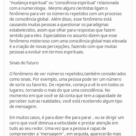
"mudança espiritual" ou "consciência espiritual" relacionada
com a numerologia . Mesmo alguns cientistas ligam o
fenômeno para ver os números repetidos com um processo
de consciência global . Além disso, esse fenômeno está
causando muitas pessoas a questionar os paradigmas
estabelecidos, assim que olhar para respostas que fazem
sentido para eles. Especialistas no assunto dizem que esse
fenômeno misterioso com uma consciência global mais elevada
é a criação de novas percepções, fazendo com que muitas
pessoas a evoluir em termos espirituais.
Sinais do futuro
O fenômeno de ver números repetidos,também considerados
como sinais. Por exemplo, uma pessoa pode ter um número
de sorte ou favorito. De repente, começa a vê-lo em todos os
lugares, tornando-o mais do que uma coincidência. No
momento em que você se dá conta que tem a capacidade de
perceber outras realidades, você está recebendo algum tipo
de mensagem.
Em muitos casos, é para dizer-lhe para parar , ou se dirigir um
carro que você diminua a velocidade e prestar atenção em
tudo ao seu redor. Uma vez que a pessoa é capaz de
compreender a "mensagem" , em seguida, aparecerão mais