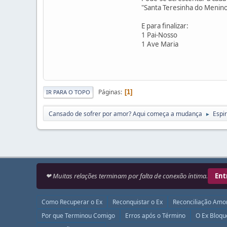
"Santa Teresinha do Menino 
E para finalizar:
1 Pai-Nosso
1 Ave Maria
Páginas
1
IR PARA O TOPO
Cansado de sofrer por amor? Aqui começa a mudança
Espir
►
❤ Muitas relações terminam por falta de conexão íntima.
Ent
Como Recuperar o Ex
Reconquistar o Ex
Reconciliação Amo
Por que Terminou Comigo
Erros após o Término
O Ex Bloq