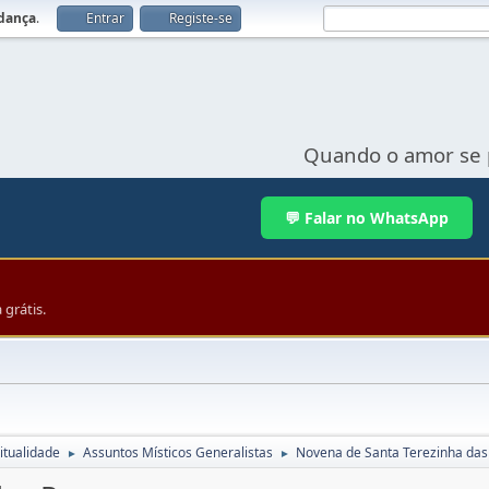
udança
.
Entrar
Registe-se
Quando o amor se 
💬 Falar no WhatsApp
grátis.
itualidade
Assuntos Místicos Generalistas
Novena de Santa Terezinha das
►
►