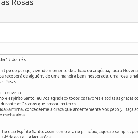
das Rosas
 dia 17 do mês.
 tipo de perigo, vivendo momento de aflição ou angústia, faça a Novena 
oa receberá de alguém, de uma maneira bem inesperada, uma rosa, sinal
as Rosas.
te a novena:
ilho e espírito Santo, eu Vos agradeço todos os favores e todas as graças
 durante os 24 anos que passou na terra.
ida Santinha, concedei-me a graça que ardentemente Vos peço (... faça aqu
de minha alma.
 Filho e ao Espírito Santo, assim como era no princípio, agora e sempre, p
Glória ao Pai", a jaculatória: