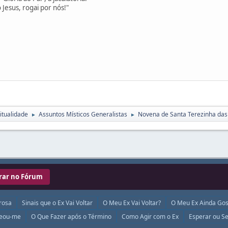
Jesus, rogai por nós!"
itualidade
Assuntos Místicos Generalistas
Novena de Santa Terezinha das
►
►
rar no Fórum
rosa
Sinais que o Ex Vai Voltar
O Meu Ex Vai Voltar?
O Meu Ex Ainda Gos
ueou-me
O Que Fazer após o Término
Como Agir com o Ex
Esperar ou Se