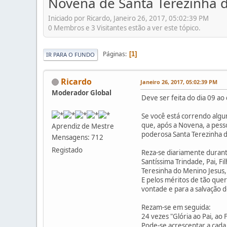
Novena de Santa Terezinha 
Iniciado por Ricardo, Janeiro 26, 2017, 05:02:39 PM
0 Membros e 3 Visitantes estão a ver este tópico.
Páginas
1
IR PARA O FUNDO
Ricardo
Janeiro 26, 2017, 05:02:39 PM
Moderador Global
Deve ser feita do dia 09 ao
Se você está correndo algum
que, após a Novena, a pess
Aprendiz de Mestre
poderosa Santa Terezinha d
Mensagens: 712
Registado
Reza-se diariamente duran
Santíssima Trindade, Pai, F
Teresinha do Menino Jesus,
E pelos méritos de tão quer
vontade e para a salvação 
Rezam-se em seguida:
24 vezes "Glória ao Pai, ao
Pode-se acrescentar a cada "