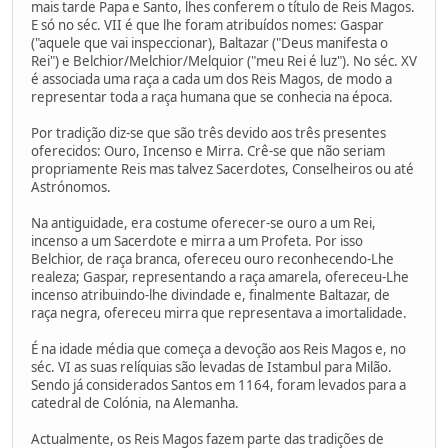
mais tarde Papa e Santo, lhes conferem o título de Reis Magos.
E só no séc. VII é que lhe foram atribuídos nomes: Gaspar
("aquele que vai inspeccionar), Baltazar ("Deus manifesta o
Rei") e Belchior/Melchior/Melquior ("meu Rei é luz"). No séc. XV
é associada uma raça a cada um dos Reis Magos, de modo a
representar toda a raça humana que se conhecia na época.
Por tradição diz-se que são três devido aos três presentes
oferecidos: Ouro, Incenso e Mirra. Crê-se que não seriam
propriamente Reis mas talvez Sacerdotes, Conselheiros ou até
Astrónomos.
Na antiguidade, era costume oferecer-se ouro a um Rei,
incenso a um Sacerdote e mirra a um Profeta. Por isso
Belchior, de raça branca, ofereceu ouro reconhecendo-Lhe
realeza; Gaspar, representando a raça amarela, ofereceu-Lhe
incenso atribuindo-lhe divindade e, finalmente Baltazar, de
raça negra, ofereceu mirra que representava a imortalidade.
É na idade média que começa a devoção aos Reis Magos e, no
séc. VI as suas relíquias são levadas de Istambul para Milão.
Sendo já considerados Santos em 1164, foram levados para a
catedral de Colónia, na Alemanha.
Actualmente, os Reis Magos fazem parte das tradições de