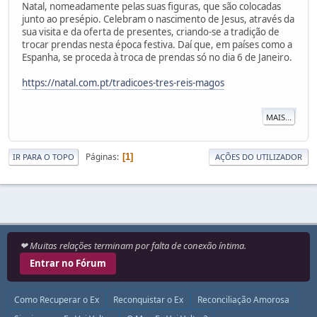
Natal, nomeadamente pelas suas figuras, que são colocadas
junto ao presépio. Celebram o nascimento de Jesus, através da
sua visita e da oferta de presentes, criando-se a tradição de
trocar prendas nesta época festiva. Daí que, em países como a
Espanha, se proceda à troca de prendas só no dia 6 de Janeiro.
https://natal.com.pt/tradicoes-tres-reis-magos
MAIS...
Páginas
1
IR PARA O TOPO
AÇÕES DO UTILIZADOR
❤ Muitas relações terminam por falta de conexão íntima.
Entrar no Fórum
Como Recuperar o Ex
Reconquistar o Ex
Reconciliação Amorosa