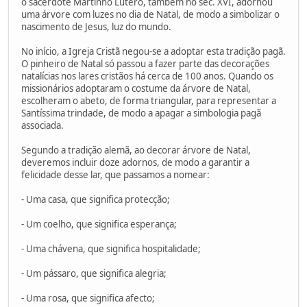
o sacerdote Martinho Lutero, também no séc. XVI, adornou
uma árvore com luzes no dia de Natal, de modo a simbolizar o
nascimento de Jesus, luz do mundo.
No início, a Igreja Cristã negou-se a adoptar esta tradição pagã.
O pinheiro de Natal só passou a fazer parte das decorações
natalícias nos lares cristãos há cerca de 100 anos. Quando os
missionários adoptaram o costume da árvore de Natal,
escolheram o abeto, de forma triangular, para representar a
Santíssima trindade, de modo a apagar a simbologia pagã
associada.
Segundo a tradição alemã, ao decorar árvore de Natal,
deveremos incluir doze adornos, de modo a garantir a
felicidade desse lar, que passamos a nomear:
- Uma casa, que significa protecção;
- Um coelho, que significa esperança;
- Uma chávena, que significa hospitalidade;
- Um pássaro, que significa alegria;
- Uma rosa, que significa afecto;