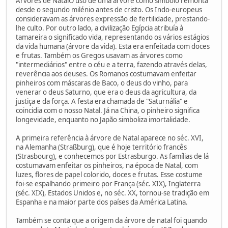
Árvores de NatalO uso de uma árvore como símbolo remonta
desde o segundo milénio antes de cristo. Os Indo-europeus
consideravam as árvores expressão de fertilidade, prestando-
lhe culto. Por outro lado, a civilização Egípcia atribuía à
tamareira o significado vida, representando os vários estágios
da vida humana (árvore da vida). Esta era enfeitada com doces
e frutas. Também os Gregos usavam as árvores como
"intermediários" entre o céu e a terra, fazendo através delas,
reverência aos deuses. Os Romanos costumavam enfeitar
pinheiros com máscaras de Baco, o deus do vinho, para
venerar o deus Saturno, que era o deus da agricultura, da
justiça e da força. A festa era chamada de "Saturnália" e
coincidia com o nosso Natal. Já na China, o pinheiro significa
longevidade, enquanto no Japão simboliza imortalidade.
A primeira referência à árvore de Natal aparece no séc. XVI,
na Alemanha (Straßburg), que é hoje território francês
(Strasbourg), e conhecemos por Estrasburgo. As famílias de lá
costumavam enfeitar os pinheiros, na época de Natal, com
luzes, flores de papel colorido, doces e frutas. Esse costume
foi-se espalhando primeiro por França (séc. XIX), Inglaterra
(séc. XIX), Estados Unidos e, no séc. XX, tornou-se tradição em
Espanha e na maior parte dos países da América Latina.
Também se conta que a origem da árvore de natal foi quando