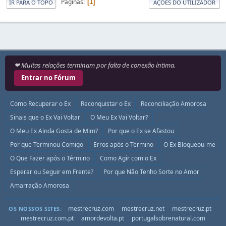
Páginas
1
IR PARA O TOPO
AÇÕES DO UTILIZADOR
❤ Muitas relações terminam por falta de conexão íntima.
Entrar no Fórum
Como Recuperar o Ex
Reconquistar o Ex
Reconciliação Amorosa
Sinais que o Ex Vai Voltar
O Meu Ex Vai Voltar?
O Meu Ex Ainda Gosta de Mim?
Por que o Ex se Afastou
Por que Terminou Comigo
Erros após o Término
O Ex Bloqueou-me
O Que Fazer após o Término
Como Agir com o Ex
Esperar ou Seguir em Frente?
Por que Não Tenho Sorte no Amor
Amarração Amorosa
mestrecruz.com
mestrecruz.net
mestrecruz.pt
OS NOSSOS SITES:
mestrecruz.com.pt
amordevolta.pt
portugalsobrenatural.com